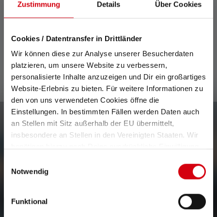
Zustimmung
Details
Über Cookies
Technical data
Cookies / Datentransfer in Drittländer
Scope of delivery
Wir können diese zur Analyse unserer Besucherdaten
platzieren, um unsere Website zu verbessern,
personalisierte Inhalte anzuzeigen und Dir ein großartiges
Website-Erlebnis zu bieten. Für weitere Informationen zu
den von uns verwendeten Cookies öffne die
Einstellungen. In bestimmten Fällen werden Daten auch
an Stellen mit Sitz außerhalb der EU übermittelt,
Newsletter
insbesondere an Stellen in den Vereinigten Staaten. Wir
benötigen hierzu noch Deine ausdrückliche Einwilligung,
Be the first to hear about new products, exclusive
die Du durch „Alle auswählen“ oder „Auswahl bestätigen“
Einwilligungsauswahl
promotions, and exciting competitions.
erteilen. Einzelheiten hierzu findest Du in unserer
Notwendig
Get everything you need to know about the world of lighting
Datenschutz-Bestimmungen
.
delivered straight to your inbox.
Funktional