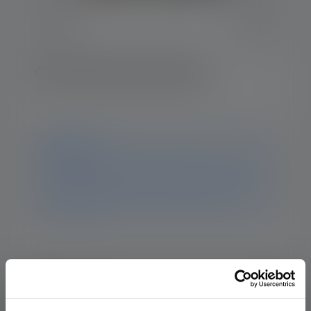
Color Filter Set 47mm
Notice
This product is no longer available. You can still find
all the information and data on this page. If you have
any further questions, our support team will be
happy to help.
Description