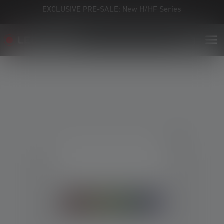
EXCLUSIVE PRE-SALE: New H/HF Series
Skip image gallery