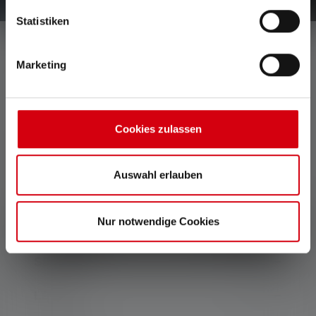
Statistiken
Marketing
SERVICE HOTLINE
Support and counselling via:
Cookies zulassen
Mon-Thu, 8 am - 4 pm
Fri 8 am - 1 pm
+49 212 5948 0
Auswahl erlauben
Contact form
Nur notwendige Cookies
Withdraw contract
SERVICE
LEGAL