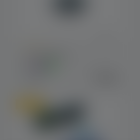
Average rating of 5 out of 5 stars
Lantern KIDCAMP6
Colors
€18.90
Available
Online only