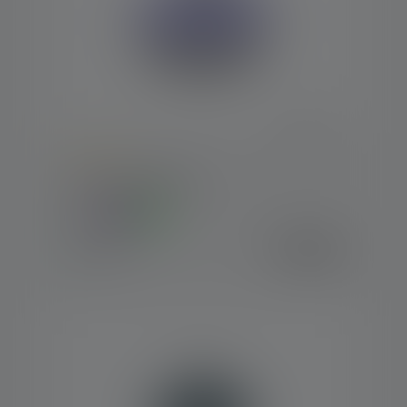
Average rating of 5 out of 5 stars
Lantern KIDCAMP6
Colors
€18.90
Available