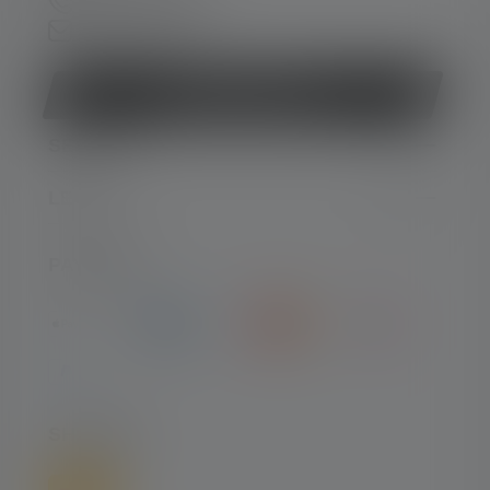
+49 212 5948 0
Contact form
Withdraw contract
SERVICE
LEGAL
PAYMENT
SHIPPING