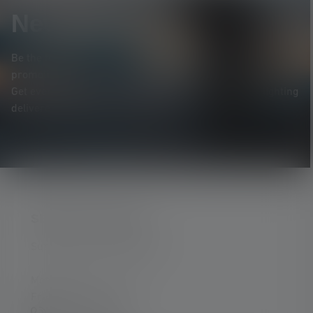
Newsletter
Be the first to hear about new products, exclusive
promotions, and exciting competitions.
Get everything you need to know about the world of lighting
delivered straight to your inbox.
SERVICE HOTLINE
Support and counselling via:
Mon-Thu, 8 am - 4 pm
Fri 8 am - 1 pm