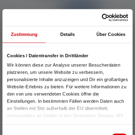
Zustimmung
Details
Über Cookies
Small KidsLights Set
€38.80
Cookies / Datentransfer in Drittländer
€32.90
Available
Wir können diese zur Analyse unserer Besucherdaten
platzieren, um unsere Website zu verbessern,
personalisierte Inhalte anzuzeigen und Dir ein großartiges
Website-Erlebnis zu bieten. Für weitere Informationen zu
Online only
den von uns verwendeten Cookies öffne die
Einstellungen. In bestimmten Fällen werden Daten auch
an Stellen mit Sitz außerhalb der EU übermittelt,
insbesondere an Stellen in den Vereinigten Staaten. Wir
benötigen hierzu noch Deine ausdrückliche Einwilligung,
die Du durch „Alle auswählen“ oder „Auswahl bestätigen“
Einwilligungsauswahl