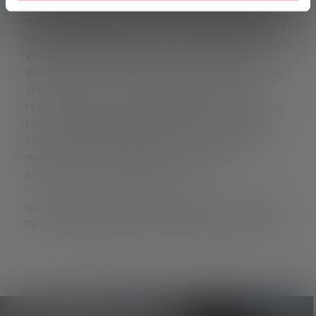
the lantern in the form of a hemisphere is a lot of fun
the first time you switch it on. The white light, red
light, green light and blue light of the small lantern
are available individually or with a flashing function.
Whether there is to be a wild dance disco light in the
children's room or a relaxing light for resting,
reading and playing, the KidCamp6 is the ideal lamp
for all children. With the practical hook, the mood
light can not only be laid down, but also hung up,
making it the ideal companion for outdoor
adventures, for example in a tent.
Warning: Not suitable for children under 36 months.
To be used under the direct supervision of an adult.