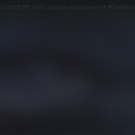
XCLUSIVE PRE-SALE – Get early access to new H & HF headlam
XCLUSIVE PRE-SALE – Get early access to new H & HF headlam
Product Registration
Warranty
Contact
Help
Products
Advisor
Explore
Service Ledlenser