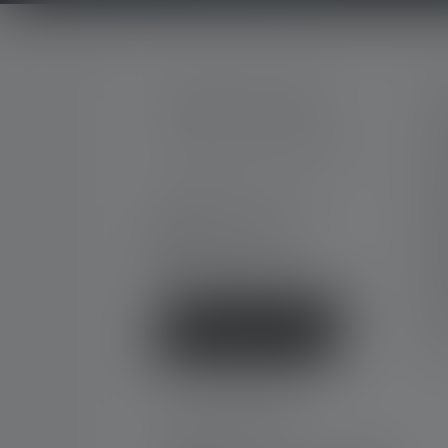
SERVICE HOTLINE
S
My
Support and counselling via:
Car
Wa
Mon-Thu, 8 am - 4 pm
Co
Fri 8 am - 1 pm
+49 212 5948 0
Do
Contact form
En
Ne
FA
Withdraw contract
Dec
SOCIAL MEDIA