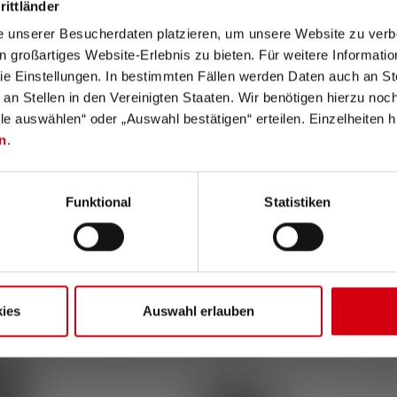
rittländer
e unserer Besucherdaten platzieren, um unsere Website zu verbe
in großartiges Website-Erlebnis zu bieten. Für weitere Informati
e Einstellungen. In bestimmten Fällen werden Daten auch an Ste
 an Stellen in den Vereinigten Staaten. Wir benötigen hierzu no
lle auswählen“ oder „Auswahl bestätigen“ erteilen. Einzelheiten h
n
.
pe E
Leather Pouch Type D
Funktional
Statistiken
Colors
C
€9.90
€19.90
Available
ies
Auswahl erlauben