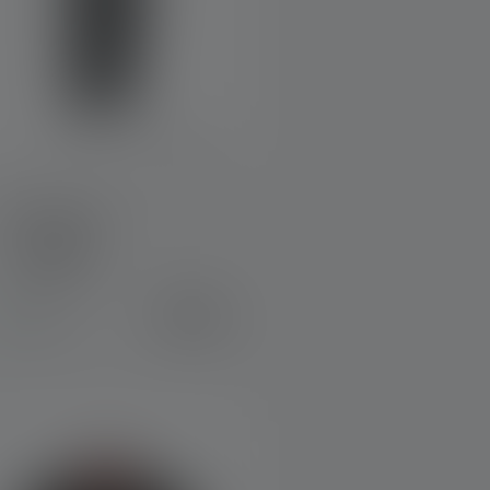
Pouch Type D
olors
€9.90
Available