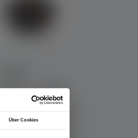
Pouch Type H
olors
€12.90
Available
Über Cookies