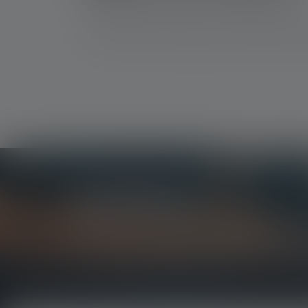
Practical protective bags and professional hols
Newsletter
Be the first to hear about new products, exclusiv
Get everything you need to know about the world of