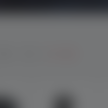
eight
Colour
Show more