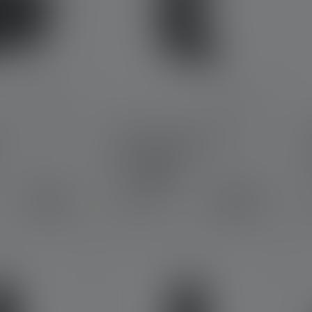
Tactical Professional
Holster Type B
C
Colors
€9.90
€34.90
Available