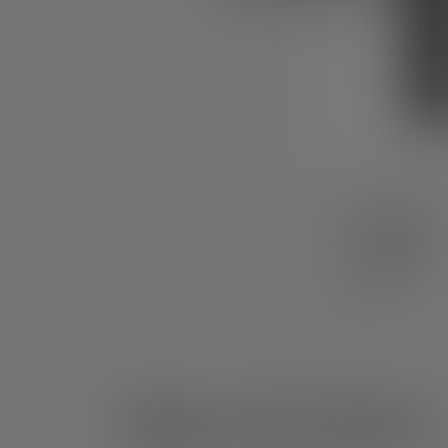
Pouch Type O
Colors
Available
Bags and holsters