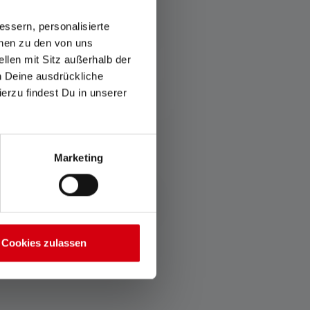
ssern, personalisierte
onen zu den von uns
llen mit Sitz außerhalb der
ch Deine ausdrückliche
ierzu findest Du in unserer
Pouch Type G
Marketing
olors
€9.90
Available
Cookies zulassen