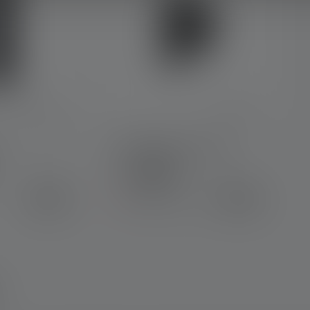
Intelligent Clip Type F
Colors
€9.90
€8.90
Available again soon