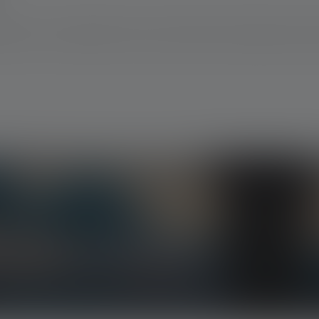
ters for your Ledlenser. Here you will find a wide range of acces
e promotions, and exciting competitions.
 lighting delivered straight to your inbox.