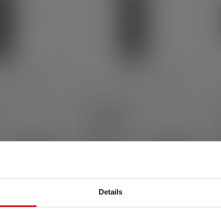
Pouch Type C
Colors
C
€9.90
€9.90
Available
Details