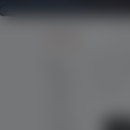
Products
Accessories
Bags & Holsters
Products
Price
W
Flashlights
Headlamps
11 Produkte
Worklights
Lanterns
Accessories
New Products