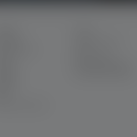
ERVICE
LEGAL
 Ledlenser
Terms and Conditions
eer at Ledlenser
Imprint
rranty
Privacy Statement
ntact Us
Declaration On Accessibility
wnloads
Environmental information
graving
wsletter
Q
laration of Conformity