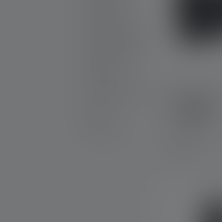
Product Sets
Engravable Products
25th Anniversary
Gift Ideas
Promotion Products
Pouch Type P
Outlet
Colors
Spare Parts
Available