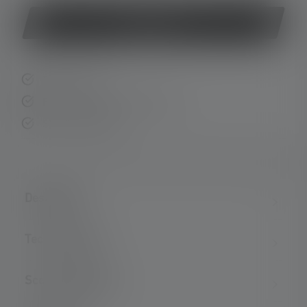
Buy now
Fast delivery
Free returns within 14 days
Secure payment
Description
Technical data
Scope of delivery