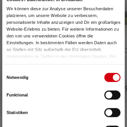
Wir können diese zur Analyse unserer Besucherdaten
platzieren, um unsere Website zu verbessern,
personalisierte Inhalte anzuzeigen und Dir ein großartiges
Website-Erlebnis zu bieten. Für weitere Informationen zu
den von uns verwendeten Cookies öffne die
Einstellungen. In bestimmten Fällen werden Daten auch
an Stellen mit Sitz außerhalb der EU übermittelt,
insbesondere an Stellen in den Vereinigten Staaten. Wir
benötigen hierzu noch Deine ausdrückliche Einwilligung,
Headlamp MH10
Headlamp iH8R
die Du durch „Alle auswählen“ oder „Auswahl bestätigen“
Einwilligungsauswahl
No
erteilen. Einzelheiten hierzu findest Du in unserer
Notwendig
longer
Variants from
€89.90
Datenschutz-Bestimmungen
.
availabl
€99.90
€119
e
Available
Funktional
Statistiken