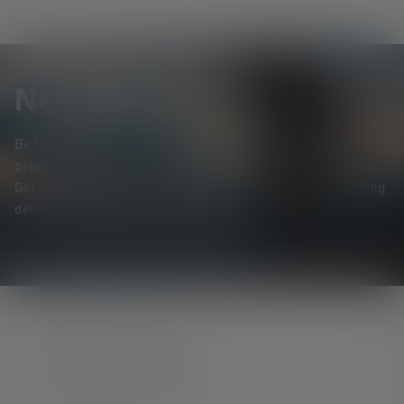
Newsletter
Be the first to hear about new products, exclusive
promotions, and exciting competitions.
Get everything you need to know about the world of lighting
delivered straight to your inbox.
SERVICE HOTLINE
Support and counselling via: