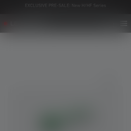
EXCLUSIVE PRE-SALE: New H/HF Series
Skip image gallery