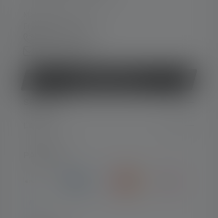
Mon-Thu, 8 am - 4 pm
Fri 8 am - 1 pm
+49 212 5948 0
Contact form
Withdraw contract
SERVICE
LEGAL
PAYMENT