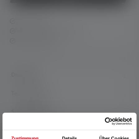
Fast delivery
Free returns within 14 days
Secure payment
Description
Technical data
Scope of delivery
Zustimmung
Details
Über Cookies