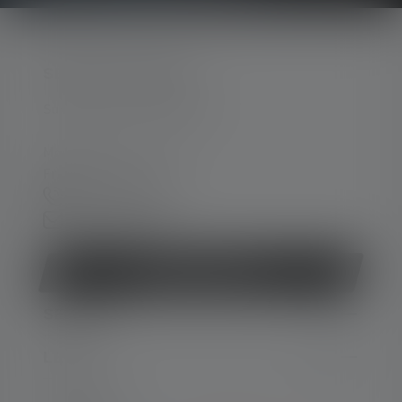
SERVICE HOTLINE
Support and counselling via:
Mon-Thu, 8 am - 4 pm
Fri 8 am - 1 pm
+49 212 5948 0
Contact form
Withdraw contract
SERVICE
LEGAL