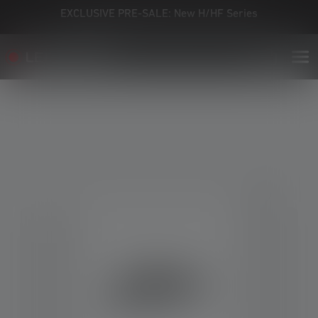
EXCLUSIVE PRE-SALE: New H/HF Series
Skip image gallery