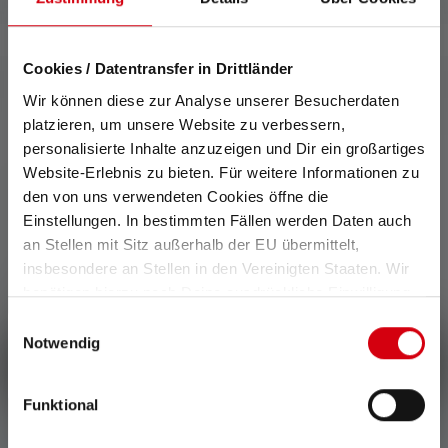
Cookies / Datentransfer in Drittländer
Wir können diese zur Analyse unserer Besucherdaten
platzieren, um unsere Website zu verbessern,
personalisierte Inhalte anzuzeigen und Dir ein großartiges
Website-Erlebnis zu bieten. Für weitere Informationen zu
0 of 0 reviews
den von uns verwendeten Cookies öffne die
Einstellungen. In bestimmten Fällen werden Daten auch
an Stellen mit Sitz außerhalb der EU übermittelt,
Average rating of 0 out of 5 stars
insbesondere an Stellen in den Vereinigten Staaten. Wir
Leave a review!
benötigen hierzu noch Deine ausdrückliche Einwilligung,
die Du durch „Alle auswählen“ oder „Auswahl bestätigen“
Einwilligungsauswahl
Share your experiences with other customers.
erteilen. Einzelheiten hierzu findest Du in unserer
Notwendig
Write review
Datenschutz-Bestimmungen
.
Funktional