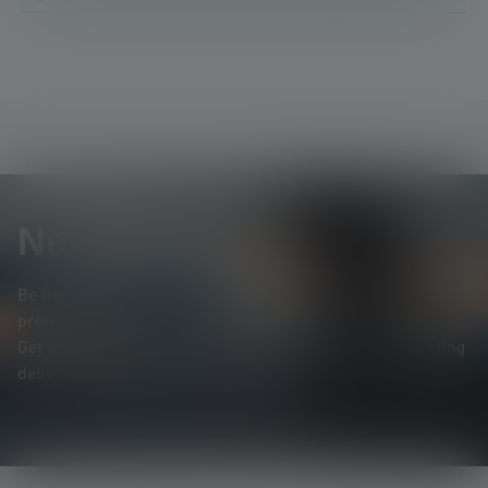
Newsletter
Be the first to hear about new products, exclusive
promotions, and exciting competitions.
Get everything you need to know about the world of lighting
delivered straight to your inbox.