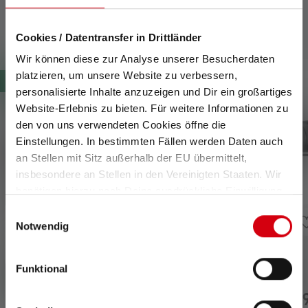
Compatible products
Cookies / Datentransfer in Drittländer
Skip product gallery
Wir können diese zur Analyse unserer Besucherdaten
platzieren, um unsere Website zu verbessern,
New
personalisierte Inhalte anzuzeigen und Dir ein großartiges
Website-Erlebnis zu bieten. Für weitere Informationen zu
den von uns verwendeten Cookies öffne die
Einstellungen. In bestimmten Fällen werden Daten auch
an Stellen mit Sitz außerhalb der EU übermittelt,
insbesondere an Stellen in den Vereinigten Staaten. Wir
benötigen hierzu noch Deine ausdrückliche Einwilligung,
die Du durch „Alle auswählen“ oder „Auswahl bestätigen“
Einwilligungsauswahl
erteilen. Einzelheiten hierzu findest Du in unserer
Notwendig
Datenschutz-Bestimmungen
.
Average rating of 5 out 
Flashlight Tactical
Flashlight TT3R
Funktional
Outdoor Set TAC7R
€199.00
€149
Available
Available