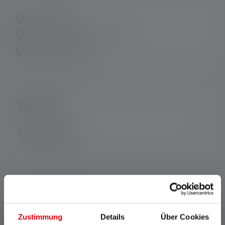
Fast delivery
Free returns within 14 days
Secure payment
Description
Technical data
Zustimmung
Details
Über Cookies