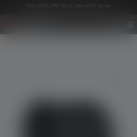
EXCLUSIVE PRE-SALE: New H/HF Series
Skip image gallery