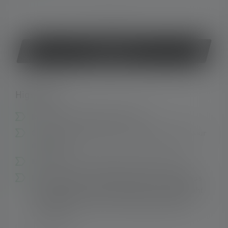
or
Buy now
Highlights:
Recoil ring for TAC7R and TT3R
Can easily be attached to and detached from your
flashlight
Non-slip and non-reflective rubber material
Ergonomic grip ring allows easier use and holds
the flashlight in place, especially when flashlight
and weapon are held simultaneously (Rogers
Technique)