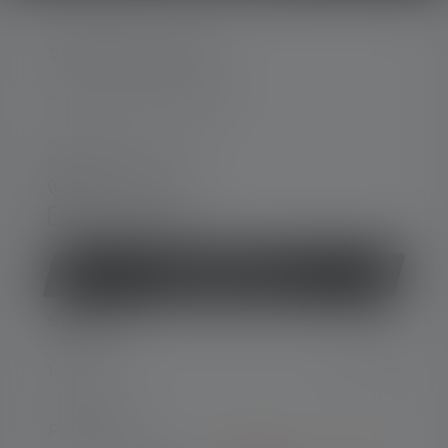
SERVICE HOTLINE
Support and counselling via:
Mon-Thu, 8 am - 4 pm
Fri 8 am - 1 pm
+49 212 5948 0
Contact form
Withdraw contract
SERVICE
LEGAL
PAYMENT