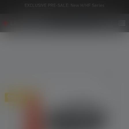
EXCLUSIVE PRE-SALE: New H/HF Series
Skip image gallery
Online only