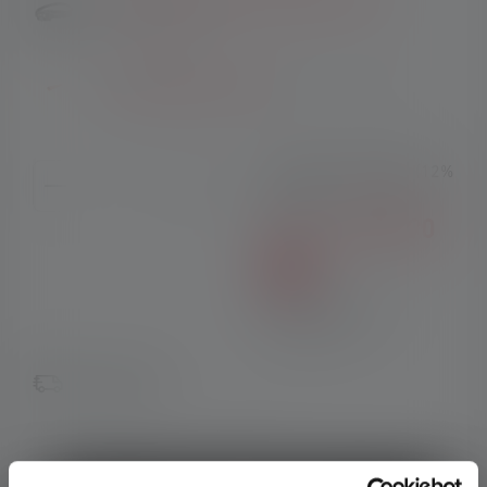
price:
€69.90
)
1x
Signal Cone 35.1mm
(Unit price:
€9.90
)
Instead of:
€248.80
(12%
saved)
€219.90
Set price:
%
Prices incl. VAT plus
shipping costs
Available
or