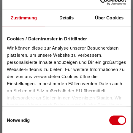
Buy now
Zustimmung
Details
Über Cookies
Highlights:
Cookies / Datentransfer in Drittländer
Three essential light painting tools: P7R Signature,
Wir können diese zur Analyse unserer Besucherdaten
HF6R Core, and red signal cone
platzieren, um unsere Website zu verbessern,
P7R Signature flashlight with brilliant light quality
personalisierte Inhalte anzuzeigen und Dir ein großartiges
(up to 2500 lumens, boost mode) and Advanced
Website-Erlebnis zu bieten. Für weitere Informationen zu
Focus System
den von uns verwendeten Cookies öffne die
HF6R Core: slim, rechargeable headlamp with
Einstellungen. In bestimmten Fällen werden Daten auch
three brightness levels and red front light to
an Stellen mit Sitz außerhalb der EU übermittelt,
preserve night vision
insbesondere an Stellen in den Vereinigten Staaten. Wir
benötigen hierzu noch Deine ausdrückliche Einwilligung,
Red Signal Cone: can be flexibly attached to the
die Du durch „Alle auswählen“ oder „Auswahl bestätigen“
Einwilligungsauswahl
P7R Signature or Orb poles
erteilen. Einzelheiten hierzu findest Du in unserer
Notwendig
Sustainable: the P7R Signature's housing is made
Datenschutz-Bestimmungen
.
from 75% recycled aluminum