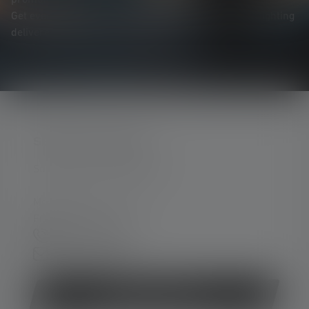
promotions, and exciting competitions.
Get everything you need to know about the world of lighting
delivered straight to your inbox.
SERVICE HOTLINE
Support and counselling via:
Mon-Thu, 8 am - 4 pm
Fri 8 am - 1 pm
+49 212 5948 0
Contact form
Withdraw contract