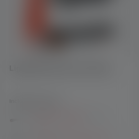
Lightpainting Set by ZOLAQ
Included in the set:
1x
Flashlight P7R Signature
(Unit price:
€169.00
)
1x
Headlamp HF6R Core Edition 2023
(Unit