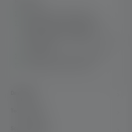
Highlights:
Rechargeable via charging cradle
Magnetic Switch for easy operation with
gloves and protective equipment
Focusable thanks to our patented³ Advanced
Focus System
Extreme dust and water protection (IP68)
1
Long battery life (up to 40 hours
)
Description
Technical data
Scope of delivery