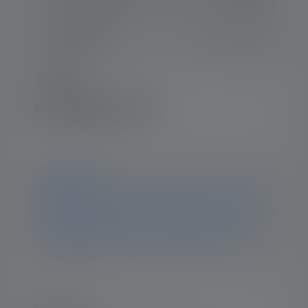
iL-Series
Flashlight iL7R
Notice
This product is no longer available. You can still find
all the information and data on this page. If you have
any further questions, our support team will be
happy to help.