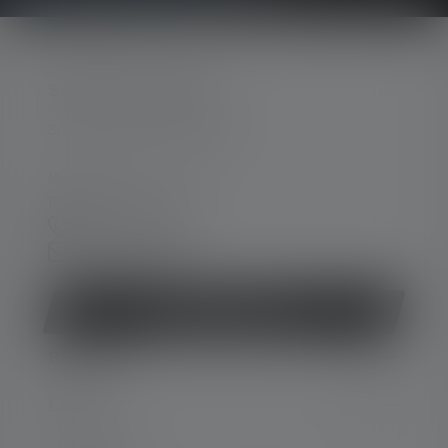
SERVICE HOTLINE
Support and counselling via:
Mon-Thu, 8 am - 4 pm
Fri 8 am - 1 pm
+49 212 5948 0
Contact form
Withdraw contract
SERVICE
LEGAL