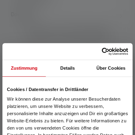
Downloads
Features and technologies
Zustimmung
Details
Über Cookies
Advanced Focus System
Cookies / Datentransfer in Drittländer
Wir können diese zur Analyse unserer Besucherdaten
Our patented Advanced
platzieren, um unsere Website zu verbessern,
Focus System (AFS) allows a
personalisierte Inhalte anzuzeigen und Dir ein großartiges
seamless transition from
homogeneous low beam to
Website-Erlebnis zu bieten. Für weitere Informationen zu
sharply focused high beam.
den von uns verwendeten Cookies öffne die