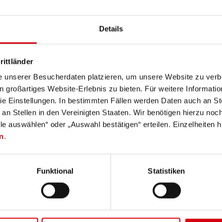
Description
Technical data
Scope of delivery
Details
rittländer
t Ledlenser lights can be charged quickly and safely at wall so
e unserer Besucherdaten platzieren, um unsere Website zu verbe
in großartiges Website-Erlebnis zu bieten. Für weitere Informati
e Einstellungen. In bestimmten Fällen werden Daten auch an Ste
any www.ledlenser.com
 an Stellen in den Vereinigten Staaten. Wir benötigen hierzu no
lle auswählen“ oder „Auswahl bestätigen“ erteilen. Einzelheiten h
n
.
Funktional
Statistiken