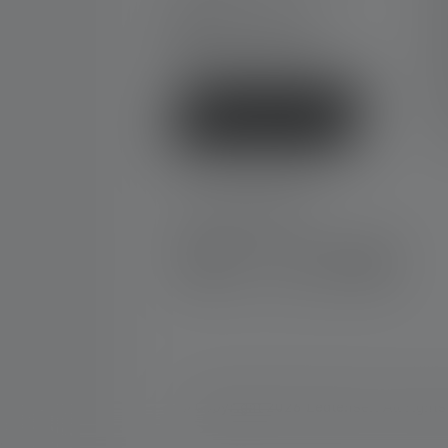
C
Fri 8 am - 1 pm
+49 212 5948 0
D
Contact form
E
N
F
Withdraw contract
D
SOCIAL MEDIA
Instagram
Facebook
LinkedIn
Youtube
© Copyright 2026 Ledlenser. All rights