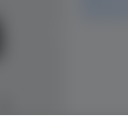
This product is no longer a
and data on this page. If 
team will be happy to help