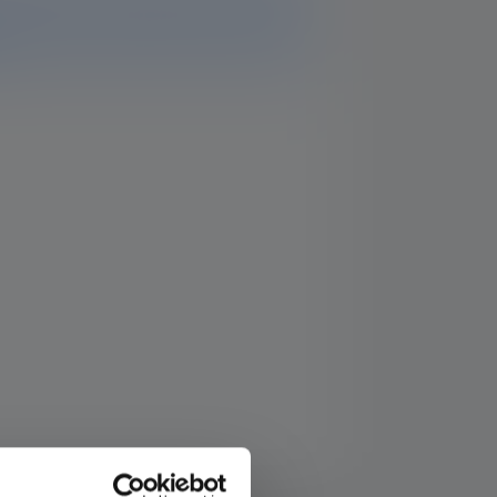
vailable. You can still find all the information
you have any further questions, our support
.