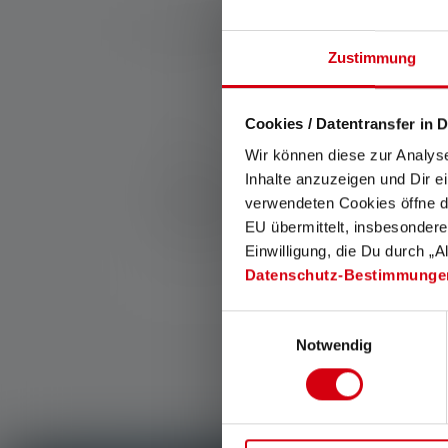
Zustimmung
Nr:
502271
Cookies / Datentransfer in D
With this compact 2.4A USB power supply uni
Wir können diese zur Analys
Inhalte anzuzeigen und Dir e
Manufacturer:
Ledlenser GmbH & Co. KG
verwendeten Cookies öffne di
Kronenstraße 5-7 | 42699 Solingen | Germ
EU übermittelt, insbesondere
Einwilligung, die Du durch „A
WEEE-Reg-No.: DE 20612570
Datenschutz-Bestimmunge
Einwilligungsauswahl
Notwendig