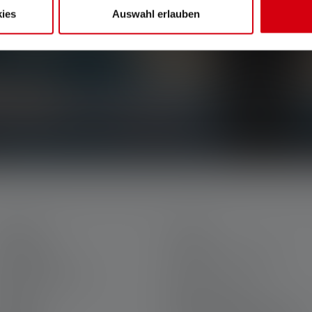
ies
Auswahl erlauben
e promotions, and exciting competitions.
 lighting delivered straight to your inbox.
ERVICE
LEGAL
y Ledlenser
Terms and Conditions
areer at Ledlenser
Imprint
arranty
Privacy Statement