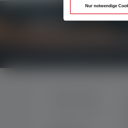
Nur notwendige Cook
Newsletter
Be the first to hear about new products, exclusiv
Get everything you need to know about the world of
SERVICE HOTLINE
S
M
Support and counselling via:
C
W
Mon-Thu, 8 am - 4 pm