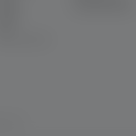
ontact Us
Declaration On Accessibility
ownloads
Environmental information
ngraving
ewsletter
AQ
eclaration of Conformity
 reserved.