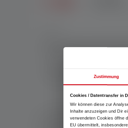
Erhalte sieben Jahre 
Nr:
502757
Die NEO5R ist dank ihrer starken Lichtleist
Dunkeln in städtischer Umgebung. Die Gewic
das reflektierende Stirnband und das rot bl
Magnetkontakt geladen. Um z. B. in Laufgru
Hersteller:
Ledlenser GmbH & Co. KG
Zustimmung
Kronenstraße 5-7 | 42699 Solingen | Deut
WEEE-Reg-Nr.: DE 20612570
Cookies / Datentransfer in D
Wir können diese zur Analys
*: 7 Jahre Garantie nur bei Registrierung, sonst 2 
Inhalte anzuzeigen und Dir e
verwendeten Cookies öffne di
1: Messwerte gemäß ANSI/PLATO FL 1 in der jeweils 
Leuchtweite (Meter/m) auf die hellste Einstellung u
EU übermittelt, insbesondere