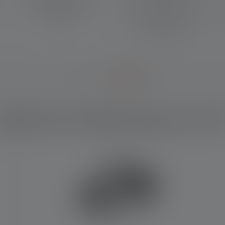
homogenes Nahlicht und ein
man auch von hinten
scharf fokussiertes
zuverlässig gesehen wird –
Fernlicht.
z.B. im Straßenverkehr oder
auf Baustellen.
elches Produkt passt zu di