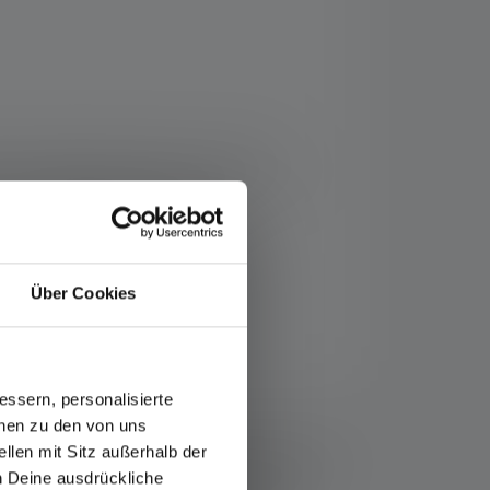
die perfekte Stirnlampe für Läufe im
r einen längeren Zeitraum. Features wie
Der integrierte Akku wird per
ine weitere Befestigungsoption.
Über Cookies
ssern, personalisierte
fos-service/garantie/
onen zu den von uns
llen mit Sitz außerhalb der
ziehen sich die Werte zu Lichtstrom (Lumen/lm) und
Eine Boost-Funktion (soweit vorhanden) ist mehrmals
ch Deine ausdrückliche