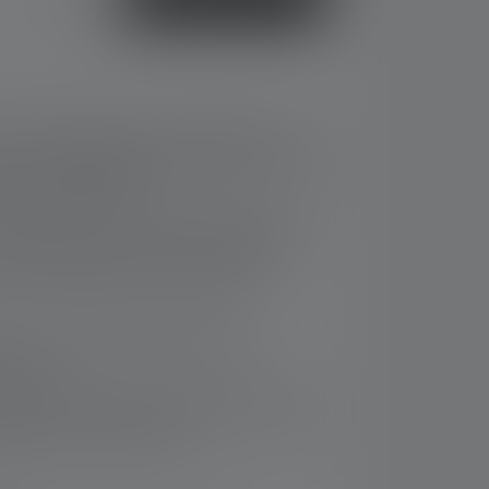
 perfekt abgestimmtes Lichtbild für den
re schnelle Bewegungssportarten; leuchtet
ereich optimal aus
ergonomisches Design mit Kabeltunnel für
Tragekomfort bei schnellen Aktivitäten
zur individuellen Justierung des
dank rot blinkendem Rücklicht und
irnband
aches Aufladen des leistungsstarken Akkus
e System mit Status-LED