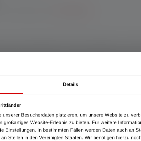
Garantie bei Registrierung.
*Zu den Bedingungen.
ung und dem maßgeschneiderten, speziell entwickelten Lichtbild 
htsverteilung sorgt dabei für perfekten Tragekomfort, auch übe
inkende Rücklicht sorgen für zusätzliche Sicherheit im Dunkeln. 
ppen niemanden zu blenden, bietet der mitgelieferte Brustgurt e
Details
schland www.ledlenser.com
rittländer
e unserer Besucherdaten platzieren, um unsere Website zu verbe
Jahre. Garantiebedingungen einsehbar unter https://ledlenser.com/de-de/in
in großartiges Website-Erlebnis zu bieten. Für weitere Informati
e Einstellungen. In bestimmten Fällen werden Daten auch an Ste
genannten Einstellung. Ist keine Einstellung ausdrücklich benannt, so be
nd die Werte zur Leuchtdauer (Stunden/h) auf die niedrigste Einstellung. 
 an Stellen in den Vereinigten Staaten. Wir benötigen hierzu no