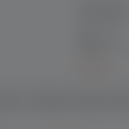
Schnelle Lieferung
Kostenloser Rückve
Sichere Zahlung
Produktsets:
Entdecke unsere exklus
Einzelkauf!
Mehr erfahren
schreibung
Technische Daten
Lieferumfang
Downlo