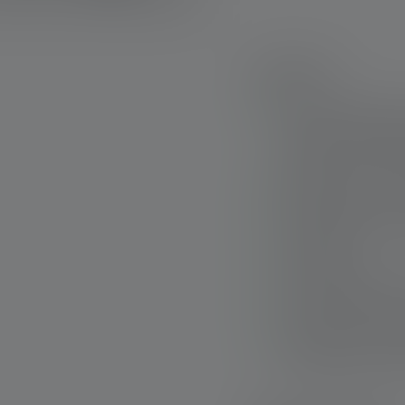
Highlights:
Sehr leuchtstarkes,
Laufsport und ande
den Nah- und Fernb
Minimalistisches, 
perfekten Sitz und 
Schwenkbarer Kopf 
Lichtkegels
360°-Sichtbarkeit 
reflektierendem St
Schnelles und einf
per Magnetic Charg