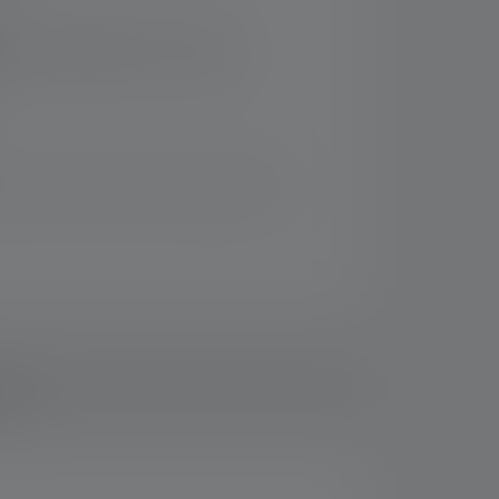
rsand innerhalb von 14 Tagen
iven Sets und spare im Vergleich zum
ads