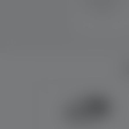
Ladekabel schnell und
einfach an die Lampe
anbringen.
W
Produktgalerie überspringen