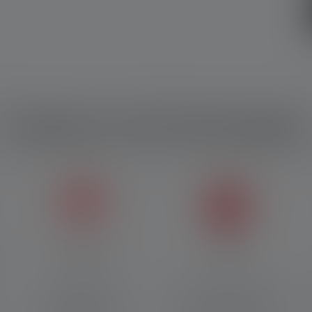
Features und Technologien
Fusion Beam
Rücklicht
Fusion Beam sorgt
Ein rotes Rücklicht am Akku
gleichzeitig für ein
dient als Signalgeber, damit