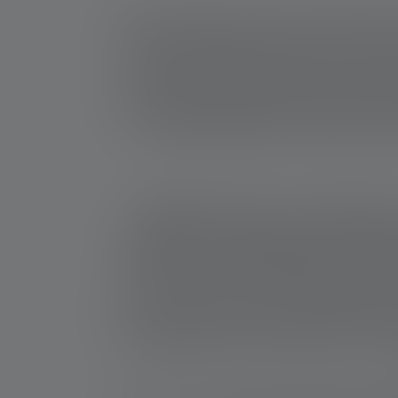
Alle wichtigen Dokumente sowie die EU-Konfo
der Suchzeile oder geh im Menü auf "Produkt
dann darauf. Navigieren oder klicke dann a
Guides) des Artikels. Die Dateien sind eind
jeweils die gewählte pdf Datei. Sollte Dein P
Download-Materialien hier. Bei Fragen 
Hinweis:
Alle Rechte an Produktfotografi
zeichnerischen Wiedergaben und Darstellung
Handbüchern und Montageanleitung, Produkt
(urheberrechtlich relevantes Material), gleic
waren, oder über unserer Internetauftritt
Dritten ausdrücklich untersagt, urheberrechtl
vervielfältigen, öffentlich zugänglich zu 