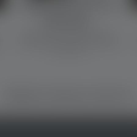
KATALOGE
Werfe
einen Blick in unseren ausführlichen
Gesamtkatalog, um unsere ganze Produktvielfalt
kennenzulernen.
PRODUKT KATALOG LIFESTYLE