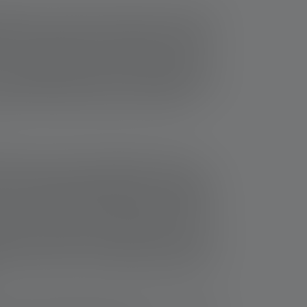
ilseiten. Suche Dein Produkt einfach oben in
h Deinem Produkt in der Übersicht und klicke
ter und die Bedienungsanleitung (Quick User
 heruntergeladen werden. Es öffnet sich dann
so findest Du alle anderen produktspezifischen
team (Hier geht's direkt zum Formular).
altungen von Logos und Markenzeichen und
wie Präsentationsvideodateien, Anleitungen,
e werbliche Klarstellungen, Pressematerial
eses Internetauftritts wiedergegeben sind oder
ich bei der Ledlenser GmbH & Co KG. Es ist
dlenser GmbH & Co KG zu ganz oder teilweise zu
tzte Verwertungs- und Bearbeitungsrechte zu