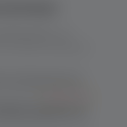
selanhänger-
e dient Deiner Sicherheit
, um Wege
o immer mitgeführt werden. Bei Bedarf sind
henk für einen Menschen auszusuchen, der
in Form eines Schlüsselanhängers durchaus
en möchtest, kann die
Taschenlampe mit einer
anhänger gegenüber der