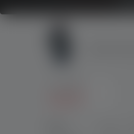
Nicht sicher, wel
Beantworte ein paar Fragen
Produkte
Taschenlampen
Schlüsselanhänger-
Taschenlampen
Produkte
Preis
P