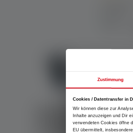
Durchschnittlic
Taschenlampe
Farben
Sofort
verfügbar
Nicht sicher, wel
Beantworte ein paar Fragen
Zustimmung
Cookies / Datentransfer in D
Schlüsselanh
Wir können diese zur Analys
Inhalte anzuzeigen und Dir e
verwendeten Cookies öffne di
Ledlenser kau
EU übermittelt, insbesondere