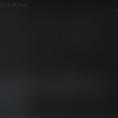
r H- & HF-Serie
r H- & HF-Serie