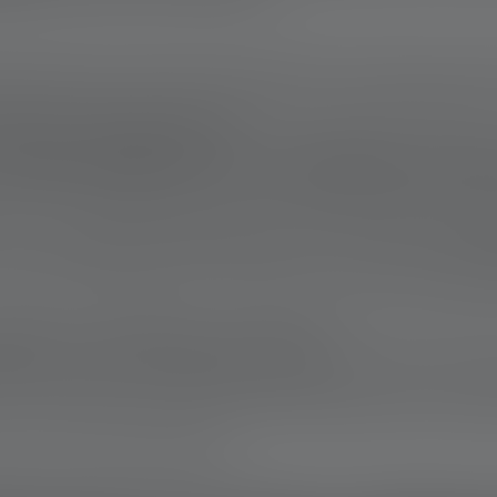
schenlampen macht Deinen Schlüsselbund nicht wirklich schwere
llast darstellen. Das sorgt aber auch für eine gute Handlichkeit
raum in der Hand getragen wird.
chlüsselbund mit LED-Beleuchtung
ind in verschiedenen Situationen eine gute Wahl. Wenn Du spazi
test, sind die Mini-LED-Taschenlampen für den Schlüsselbund be
Als Schlüsselanhänger leisten die kleinen Taschenlampen
auch 
giesparenden LED-Beleuchtung ausgestattet. Wenn Du den Kauf ei
attet ist. Die Vorteile liegen auf der Hand:
halten und gewerblich genutzten Gebäuden mittlerweile als Stand
Leuchtmitteln viel weniger Wärme. Dies bedeutet, dass sie weni
 sich eine lange Akkulaufzeit.