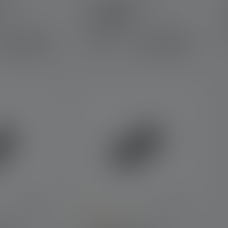
 P3R
Taschenlampe P3
Farben
Sofort
CHF 42.90
CHF 25.90
verfügbar