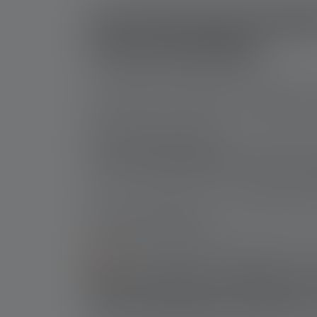
Anwendungsmöglich
Taschenlampe
In der dunklen Jahreszeit und in den Nachtstu
auszuleuchten, um Gefahren zu erkennen, ab
Die Mini-LED-Taschenlampen und USB-Ladefunk
sie sehr schnell zur Hand.
Taschenlampen für den 
Oft ist es schwierig, eine schöne
Idee für ein 
praktisch veranlagt ist und für schöne Acces
eine gute Idee darstellen.
Wenn Du einem nahestehenden Menschen, eine
Gravur
personalisiert werden. So eignen sich 
Was sind die Vorteile 
Taschenlampen-App de