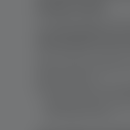
Geringes Gewicht
Das geringe Gewicht der kleinen Mini-LED-Ta
dass sie
kaum Platz wegnehmen
und keinen Ba
zu schwer, wenn sie über einen längeren Zeit
Taschenlampe für den S
Kleine Taschenlampen als Schlüsselanhänger s
Notfall ein Leuchtmittel zur Hand haben möch
unvermittelt zu einem Stromausfall kommen. 
Aktivitäten sehr gute Dienste.
Moderne Schlüssellichter sind mit einer ener
darauf achten, dass das Modell mit LEDs ausgest
Die Beleuchtung hat sich in privaten Haus
LEDs entwickeln im Vergleich zu anderen 
längere Lebensdauer aufweisen.
Dank des geringen Stromverbrauchs ergibt