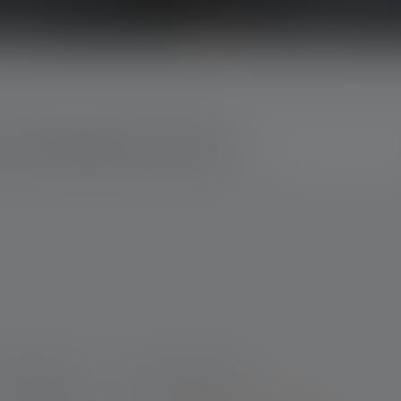
che Taschenlampe zu dir passt?
 und wir finden die perfekte Taschenlampe für dich!
rodukt-Serie
Max. Lichtstrom