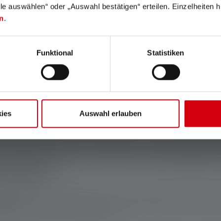
lle auswählen“ oder „Auswahl bestätigen“ erteilen. Einzelheiten h
n
.
 Mini-Taschenlampen der
K-Serie
als Schlüsselanhänger zum Eins
Dabei braucht man sie aufgrund ihres edlen Designs, der beein
deraufladbar und schonen damit Umwelt und Geldbeutel.
Funktional
Statistiken
 Vorteile von Schlüsselan
und zeichnen sich durch ihr geringes Gewicht und ihre kompakt
ies
Auswahl erlauben
 Hose. Trotz ihrer kompakten Maße liefern die Schlüssel-Tasch
or-Aktivitäten. Mit bis zu 400 Lumen muss sich die Taschenlam
em geringen Energieverbrauch der LEDs. Du kannst die LED-Tasc
 einen längeren Zeitraum unterwegs bist und keine Möglichkeit 
e Tasche
 es in verschiedenen Größen. Es ist ein gutes Gefühl, die Beleu
efunden
. Die winzigen Ausgaben der Taschenlampen nehmen fast k
enen Situationen sehr gute Dienste.