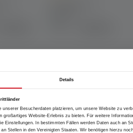
he Bewertung von 5 von 5 Sternen
Durchschnittliche Bewertung von 4.8 vo
 K4R
Taschenlampe K6R
Farben
Sofort
CHF 18.90
CHF 27.90
verfügbar
che Taschenlampe zu dir passt?
 und wir finden die perfekte Taschenlampe für dich!
Details
rittländer
änger-Taschenlampe
e unserer Besucherdaten platzieren, um unsere Website zu verbe
in großartiges Website-Erlebnis zu bieten. Für weitere Informati
e Einstellungen. In bestimmten Fällen werden Daten auch an Ste
fen
 an Stellen in den Vereinigten Staaten. Wir benötigen hierzu no