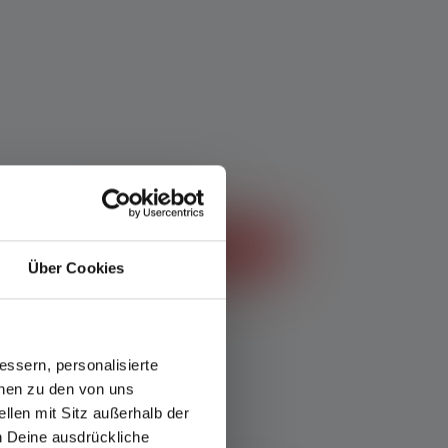
n 5 Sternen
Produktberater starten
Über Cookies
n bei
ssern, personalisierte
onen zu den von uns
llen mit Sitz außerhalb der
ch Deine ausdrückliche