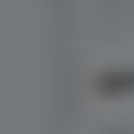
Taschenlampen
Leuchtweite
Stirnlampen
Arbeitsleuchten
5 Produkte
Laternen
Zubehör
Neue Produkte
Produkt Sets
Gravierbare Produkte
25th Anniversary
Geschenkideen
Aktionsprodukte
Outlet