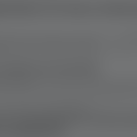
keiten für Deine Schlüs
nden sollte man nicht ohne ein Licht unterwegs sein. Eine
Leucht
er auch, um auf sich aufmerksam zu machen.
tion passen auch in eine sehr kleine Handtasche und können s
Schlüssel als Geschenk
kleines Geschenk
zu finden. Besonders schwer fällt es, ein Gesc
soires wenig Sinn hat. Hier kann eine kleine LED-Taschenlampe 
m Freund oder einem Arbeitskollegen eine große Freude mach
die Leuchten auch perfekt als Werbeartikel.
einer Taschenlampe als Schlüssel
s Smartphones?