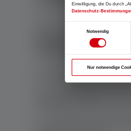
Einwilligung, die Du durch „A
Datenschutz-Bestimmunge
Dank ihrer ultrakompakten Maße kommen die
oder Autoschlüssel oder auch in der Tasche. 
Einwilligungsauswahl
gar nicht verstecken. Viele Modelle sind wie
Notwendig
Eigenschaften und
Taschenlampen
Diese Mini-Taschenlampen für den Schlüsselb
Nur notwendige Cook
Jackentasche oder in die Tasche einer weiten
Licht
und eignen sich besonders gut für Outdo
Eine weitere wichtige Eigenschaft liegt in d
verwenden. Dies ist von Vorteil, wenn Du über
Kompakte Maße für jed
Mini-Taschenlampen als Schlüsselanhänger gibt
auch das
Schlüsselloch im Dunkeln schnell g
mitgenommen werden und leisten in verschied