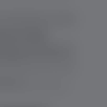
r. Die Schlüssellampen wurden so konzipiert,
. Eine kleine Taschenlampe ist auch dann nicht
: Die Vorteile
eren gehst, den Hund ausführst oder für den
stens geeignet. Zu jedem Zeitpunkt kann es
beim Camping
und bei allen anderen Outdoor-
ner neuen Schlüssellampe planst, solltest Du
ard etabliert.
g Energie verbrauchen und eine deutlich