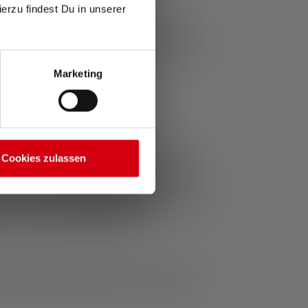
ierzu findest Du in unserer
atz – oft als treue Begleiter am Wohnungs-
druckenden Leuchtkraft und hohen Robustheit
Marketing
hänger-
en Abmessungen aus. Sie passen in jede
Cookies zulassen
enlampen dank der
LED-Technologie ein helles
pe am Schlüsselbund nicht verstecken.
henlampen
mit einer Akkuladung viele Stunden
hast, den Akku nachzuladen.
chtung immer griffbereit zu haben. So wird
einen Platz weg. Sie können überall hin