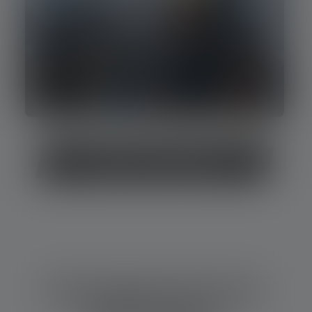
Stirnlampen für Höhlenforscher
Einsatzbereiche für