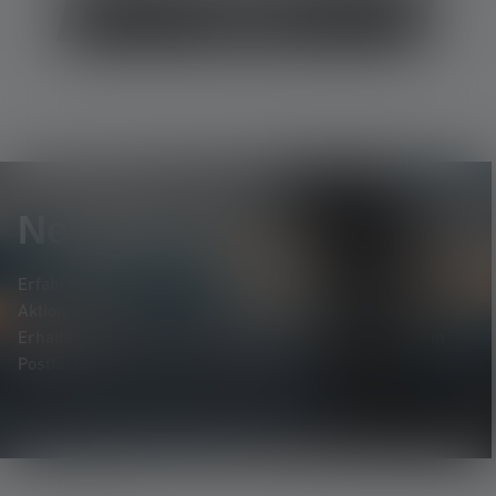
Gocaching
Newsletter
Erfahre als Erste*r von neuen Produkten, exklusiven
Aktionen und spannenden Gewinnspielen.
Erhalte alles rund um die Welt des Lichts, direkt in dein
Postfach.