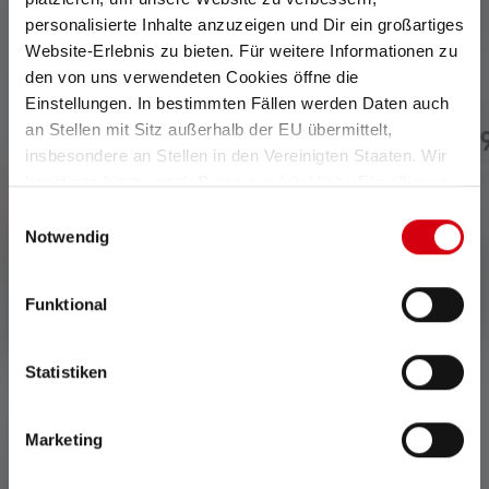
Stirnlampe HF6R Core
Stirnlampe NEO6R
personalisierte Inhalte anzuzeigen und Dir ein großartiges
Edition 2023
Website-Erlebnis zu bieten. Für weitere Informationen zu
den von uns verwendeten Cookies öffne die
Einstellungen. In bestimmten Fällen werden Daten auch
Sofort
Nicht mehr
an Stellen mit Sitz außerhalb der EU übermittelt,
CHF 76.90
CHF 5
verfügbar
lieferbar
insbesondere an Stellen in den Vereinigten Staaten. Wir
benötigen hierzu noch Deine ausdrückliche Einwilligung,
die Du durch „Alle auswählen“ oder „Auswahl bestätigen“
Einwilligungsauswahl
erteilen. Einzelheiten hierzu findest Du in unserer
Notwendig
Datenschutz-Bestimmungen
.
Funktional
0 von 0 Bewertungen
Statistiken
Durchschnittliche Bewertung von 0 von 5 Sternen
Marketing
Gib eine Bewertung ab!