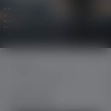
Erfahre als Erste*r von neuen Produkten, exklusiven
Aktionen und spannenden Gewinnspielen.
Erhalte alles rund um die Welt des Lichts, direkt in dein
Postfach.
KONTAKT
Unterstützung und Beratung unter:
Mo-Do. 08:00 - 16:00 Uhr
Fr. 08:00 - 13:00 Uhr
+49 212 5948 150
Kontaktformular