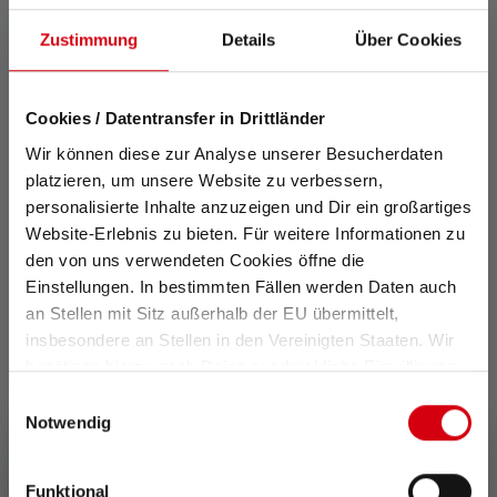
Farben
CHF 139.00
Zustimmung
Details
Über Cookies
CHF 109.90
Sofort verfügbar
Cookies / Datentransfer in Drittländer
Wir können diese zur Analyse unserer Besucherdaten
platzieren, um unsere Website zu verbessern,
personalisierte Inhalte anzuzeigen und Dir ein großartiges
Website-Erlebnis zu bieten. Für weitere Informationen zu
den von uns verwendeten Cookies öffne die
Einstellungen. In bestimmten Fällen werden Daten auch
an Stellen mit Sitz außerhalb der EU übermittelt,
insbesondere an Stellen in den Vereinigten Staaten. Wir
benötigen hierzu noch Deine ausdrückliche Einwilligung,
die Du durch „Alle auswählen“ oder „Auswahl bestätigen“
Einwilligungsauswahl
erteilen. Einzelheiten hierzu findest Du in unserer
Notwendig
Datenschutz-Bestimmungen
.
Durchschnittliche Bewertung von 3.8 von 5 Sternen
Stirnlampe H14R.2
Funktional
Farben