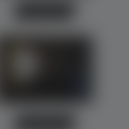
Große Taschenlampen
Notfall Taschenlampen