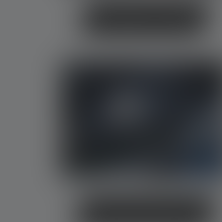
Taschenlampen im Vergleich
Kleinste Taschenlampe der Welt