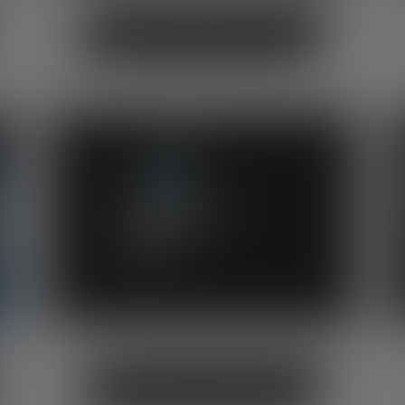
Hellste Taschenlampe der Welt
Wasserdichte Taschenlampen