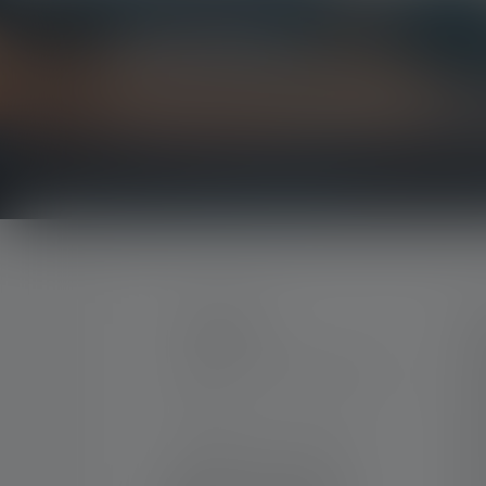
Newsletter
Erfahre als Erste*r von neuen Produkten, exklu
Erhalte alles rund um die Welt des Lichts, direkt 
KONTAKT
S
Me
Unterstützung und Beratung
Kar
unter:
Ga
Ko
Mo-Do. 08:00 - 16:00 Uhr
Fr. 08:00 - 13:00 Uhr
Do