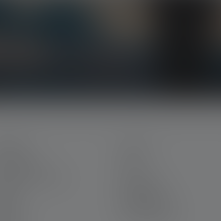
siven Aktionen und spannenden Gewinnspielen.
in dein Postfach.
ERVICE
LEGAL
in Ledlenser
AGB
riere bei Ledlenser
Impressum
rantie
Datenschutz
ntakt
Barrierefreiheit
wnloads
Umwelthinweise