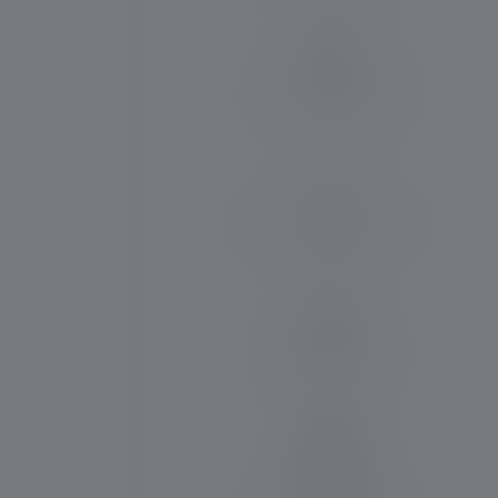
Laufzeit (in Stunden)
90
Max. Lichtstrom (in lm)
1600
Wiederaufladbar
Ja
Material