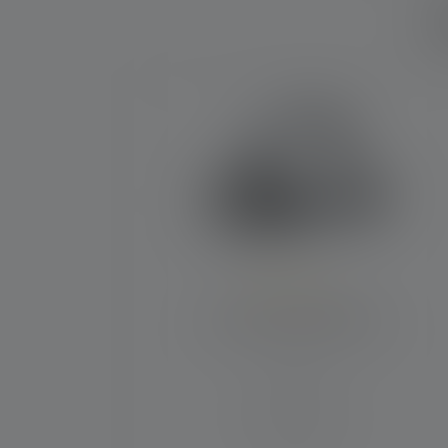
W
Produktgalerie überspringen
Durchschnittliche Bewertung von 4.6 von 5
Stirnlampe HF8R Core
Leuchtweite (in m)
210