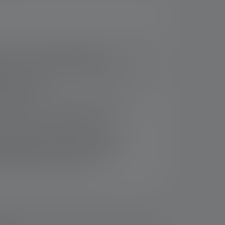
 a fuoco automatici grazie alla tecnologia
 per un utilizzo a mani libere
ntale con luce rossa e innovativo sistema di
ale avanzata
ssibile tramite l'app Ledlenser Connect
immersione permanente (IP68)
le estremamente potente; facilmente
 il sistema di ricarica magnetica, con
 della batteria e della carica