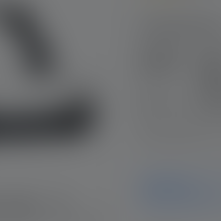
Durchschnittliche Bewe
Produktausführu
Stirnlampe
Stirn
HF8R Core
HF8R
Signa
Nr: 503090
Editi
Nr: 5
CHF 119.00
CHF 1
Brauchst Du Hilfe beim
Hinweis
ledlenser.pdp.endOfLife