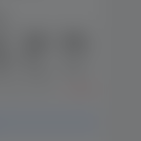
rtung von 5 von 5 Sternen
ng
lampe
Stirnlampe
Stirnlampe
HF8R Core
HF8R Work
ture
RGB Edition
Edition 2023
on 2023
2023
Nr: 502802
02803
Nr: 503089
CHF 149.00
69.00
CHF 139.00
 Auswählen eines Modells?
Zum Vergleich