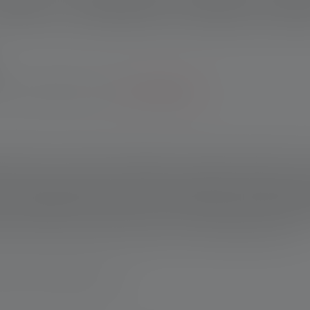
schreibung
Technische Daten
Lieferumfang
Downlo
Garantie bei Registrierung.
*Zu den Bedingungen.
aftpaket für alle Fälle. Das Highlight: Die Adaptive Light Beam 
 zu unserer ersten Stirnlampe, die völlig freihändig nutzbar i
it drei Helligkeitsstufen, rotem Frontlicht und einer nahezu st
ocus Systems. Via Ledlenser Connect App lässt sich die HF8R C
das Stirnband für hohen Komfort und festen Halt sorgt. Der integ
eres nützliches Feature ist die Akku- und Ladestandsanzeige.
schland www.ledlenser.com