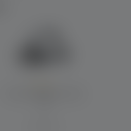
r?
Durchschnittliche Bewertung von 5 von 5 Sternen
Stirnlampe HF8R Signature Edition
2023
Leuchtweite (in m)