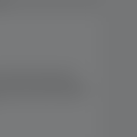
ads
Technologie ermöglicht automatisches
st und keinerlei manuelle Steuerung
ufenlosen Fokussierbarkeit dank unseres
ore fernsteuern (kostenpflichtiges Upgrade
rierte Akku ist einfach und schnell per