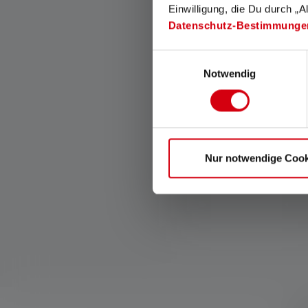
Einwilligung, die Du durch „A
Datenschutz-Bestimmunge
Einwilligungsauswahl
Adaptive Light Beam
Notwendig
Die Adaptive Light Beam
Technology ermöglicht
automatisches Dimmen und
Fokussieren und damit eine
freihändige Nutzung deiner
Nur notwendige Cook
Lampe.