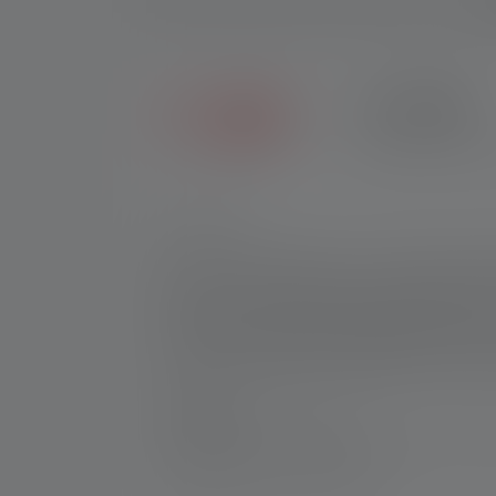
Be
2+5 JAHRE
Erhalte sieben Jahre 
Nr:
503090
Die Ledlenser HF8R Core ist das adaptive Kr
Dimmen und Fokussieren. Das macht die HF8R
erfordert. Zudem überzeugt die HF8R Core m
zum Patent angemeldeten Digital Advanced F
mit weiteren Features erhältlich), während 
Magnetic Charge System aufladbar. Ein weit
Hersteller:
Ledlenser GmbH & Co. KG
Kronenstraße 5-7 | 42699 Solingen | Deut
WEEE-Reg-Nr.: DE 20612570