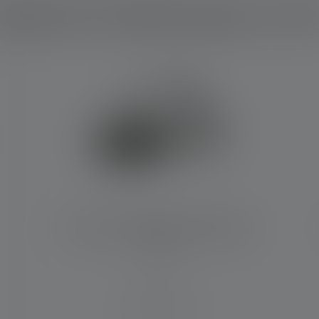
elches Produkt passt zu di
 Sternen
Stirnlampe HF8R Core RGB Edition
2023
Leuchtweite (in m)