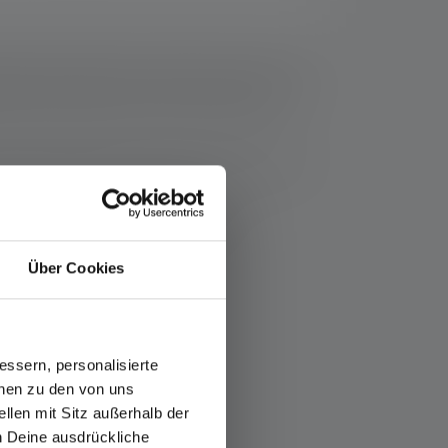
ziehen sich die Werte zu Lichtstrom (Lumen/lm) und
Eine Boost-Funktion (soweit vorhanden) ist mehrmals
Messwerte mit weißem Licht oder der weißen LED
thaltene(n) Batterie(n) bzw. bei Lampen mit Akku für
mbH & Co. KG unter Lizenz verwendet.
fos-service/garantie/
Über Cookies
ssern, personalisierte
onen zu den von uns
llen mit Sitz außerhalb der
ch Deine ausdrückliche