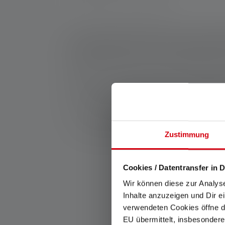
1: Messwerte gemäß ANSI/PLATO FL 1 in der jeweils 
Leuchtweite (Meter/m) auf die hellste Einstellung u
verwendbar, aber jeweils nur kurzzeitig verfügbar. 
angegeben. Besitzt die Lampe verschiedene Energie
2: Rechnerischer Wert der Kapazität in Wattstunden (
den/die hierin enthaltenen Akku(s) in vollständig a
6: Die Wortmarke Bluetooth® und die Logos sind ei
*: 7 Jahre Garantie nur bei Registrierung, sonst 2 
Zustimmung
Cookies / Datentransfer in D
Wir können diese zur Analys
Inhalte anzuzeigen und Dir e
verwendeten Cookies öffne di
EU übermittelt, insbesondere