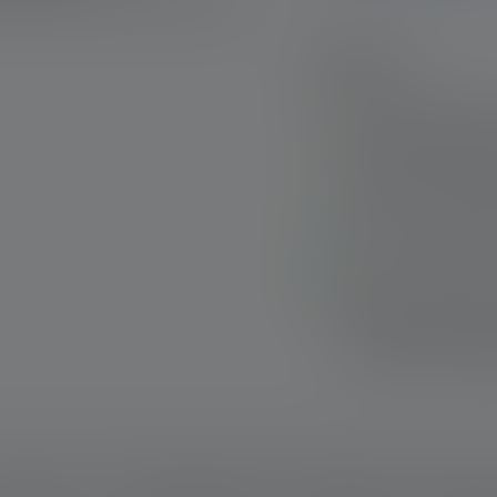
Highlights:
Oscuramento e messa
Adaptive Light Beam
Potente lampada fro
messa a fuoco digit
Controllo remoto po
Impermeabile per 
Batteria ricaricabi
ricaricabile tramite
indicatore di livello