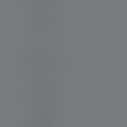
220
Laufzeit
-
Max. Lichtstrom (in lm)
2000
Wiederaufladbar
-