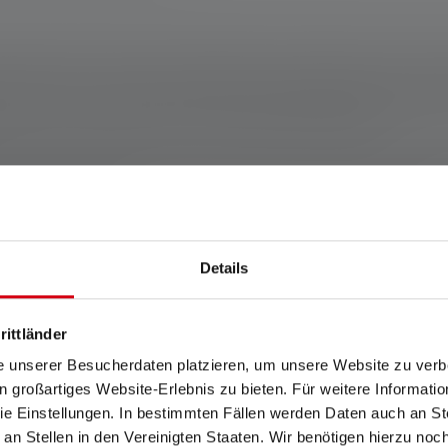
genannten Einstellung. Ist keine Einstellung ausdrücklich benannt, so be
nd die Werte zur Leuchtdauer (Stunden/h) auf die niedrigste Einstellung. 
Für den Fall, dass die Lampe mit farbigen LEDs ausgestattet ist, sind die 
modi, ist der „Energiesparmodus“ die Grundlage für die Messung.
Wh). Dieser gilt für die im Auslieferungszustand des jeweiligen Artikels en
ufgeladenem Zustand.
ngetragene Marken von Bluetooth SIG, Inc. und werden von der Ledlenser G
Jahre. Garantiebedingungen einsehbar unter https://ledlenser.com/de-de/in
Details
rittländer
Features und Technologien
e unserer Besucherdaten platzieren, um unsere Website zu verbe
in großartiges Website-Erlebnis zu bieten. Für weitere Informati
e Einstellungen. In bestimmten Fällen werden Daten auch an Ste
 an Stellen in den Vereinigten Staaten. Wir benötigen hierzu no