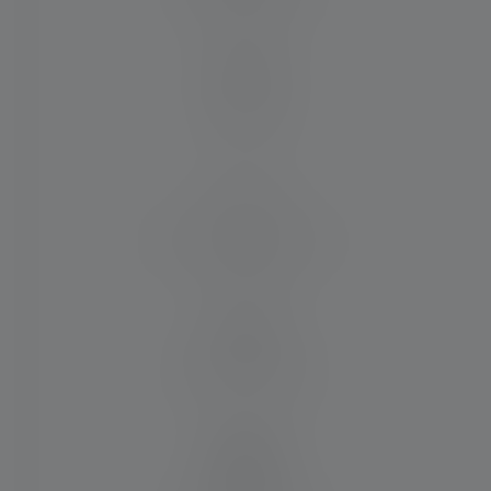
210
Laufzeit
-
Max. Lichtstrom (in lm)
1600
Wiederaufladbar
-