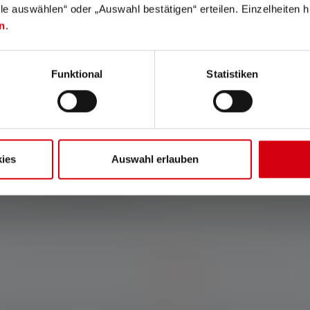
lle auswählen“ oder „Auswahl bestätigen“ erteilen. Einzelheiten h
n
.
Cooling Technology
Emergency Light
Funktional
Statistiken
Mit der Cooling Technology
Diese Funktion verwandelt
(CT) wird die LED-Wärme
Deine Lampe in ein Notlicht:
durch den intelligenten
Wenn der Strom ausfällt,
Einsatz von Kühlkörpern
geht die Lampe automatisch
optimal abgeleitet. Dies sorgt
an, sofern sie sich in der
ies
Auswahl erlauben
für hohe Energieeffizienz,
Ladestation befindet.
erhöhte Strahlkraft und
besonders langlebige LEDs.