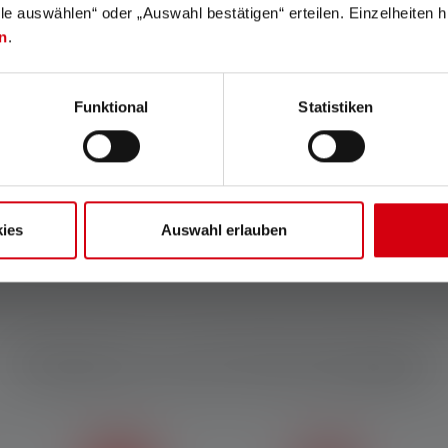
schland www.ledlenser.com
lle auswählen“ oder „Auswahl bestätigen“ erteilen. Einzelheiten h
n
.
Funktional
Statistiken
genannten Einstellung. Ist keine Einstellung ausdrücklich benannt, so be
nd die Werte zur Leuchtdauer (Stunden/h) auf die niedrigste Einstellung. 
Für den Fall, dass die Lampe mit farbigen LEDs ausgestattet ist, sind die 
modi, ist der „Energiesparmodus“ die Grundlage für die Messung.
Wh). Dieser gilt für die im Auslieferungszustand des jeweiligen Artikels en
ies
Auswahl erlauben
ufgeladenem Zustand.
Jahre. Garantiebedingungen einsehbar unter https://ledlenser.com/de-de/in
Features und Technologien