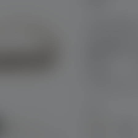
Produktausführu
Stirnlampe HF6R
Signature Edition
2023
Nr: 502885
CHF 86.90
Brauchst Du Hilfe beim
auswählen
Farbe
Sand
Sch