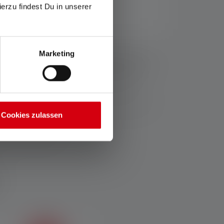
ierzu findest Du in unserer
Marketing
ziehen sich die Werte zu Lichtstrom (Lumen/lm) und
Eine Boost-Funktion (soweit vorhanden) ist mehrmals
Messwerte mit weißem Licht oder der weißen LED
thaltene(n) Batterie(n) bzw. bei Lampen mit Akku für
Cookies zulassen
fos-service/garantie/