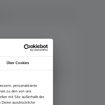
ads
Über Cookies
ln oder Jagen. Die HF6R Signature überzeugt
blauem Frontlicht. Dank unseres zum
ässt sich das digitale AFS intuitiv
re Features sind die praktische
ssern, personalisierte
onen zu den von uns
llen mit Sitz außerhalb der
ch Deine ausdrückliche