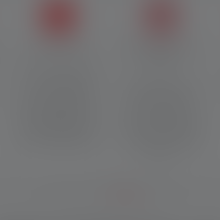
Cooling Technology
Digital Advanced Focus
System
Mit der Cooling Technology
(CT) wird die LED-Wärme
Das Digital Advanced Focus
durch den intelligenten
System ermöglicht einen
Einsatz von Kühlkörpern
nahezu stufenlosen
optimal abgeleitet. Dies sorgt
Übergang von homogenem
für hohe Energieeffizienz,
Nahlicht zu gebündeltem
erhöhte Strahlkraft und
Fernlicht und lässt dabei
besonders langlebige LEDs.
eine besonders schlanke
Bauweise zu.