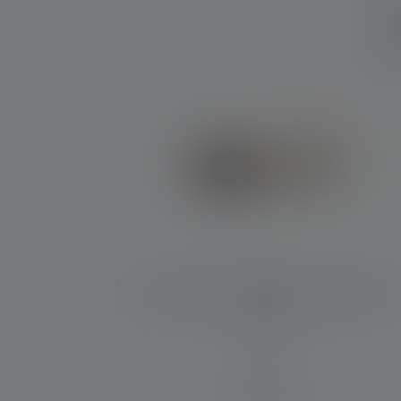
W
Produktgalerie überspringen
Stirnlampe HF6R Signature Edition
2023
Leuchtweite (in m)