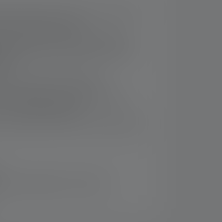
sstarke Stirnlampe mit bis zu 1000 Lumen
m und blauem Frontlicht
okussierbar dank unseres zum Patent
al Advanced Focus Systems; intuitiv per
nbar
erhaftem Untertauchen (IP68)
infach aufladbar per Magnetic Charge
 und Ladestandsanzeige
st sitzendes Stirnband mit reflektierenden
rsand innerhalb von 14 Tagen