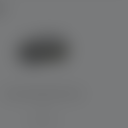
r?
Stirnlampe HF6R Work Edition 2023
Leuchtweite (in m)
160