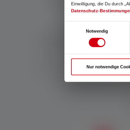
Kronenstraße 5-7 | 42699 Solingen | Deut
Einwilligung, die Du durch „A
Datenschutz-Bestimmunge
WEEE-Reg-Nr.: DE 20612570
Einwilligungsauswahl
Notwendig
1: Messwerte gemäß ANSI/PLATO FL 1 in der jeweils 
Leuchtweite (Meter/m) auf die hellste Einstellung u
verwendbar, aber jeweils nur kurzzeitig verfügbar. 
angegeben. Besitzt die Lampe verschiedene Energie
2: Rechnerischer Wert der Kapazität in Wattstunden (
Nur notwendige Cook
den/die hierin enthaltenen Akku(s) in vollständig a
*: 7 Jahre Garantie nur bei Registrierung, sonst 2 