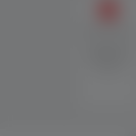
Magnetic Charge System
Mit dem Magnetic Charge
System lässt sich das
Ladekabel schnell und
einfach an die Lampe
anbringen.