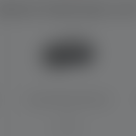
elches Produkt passt zu di
Stirnlampe HF6R Core Edition 2023
Leuchtweite (in m)
160