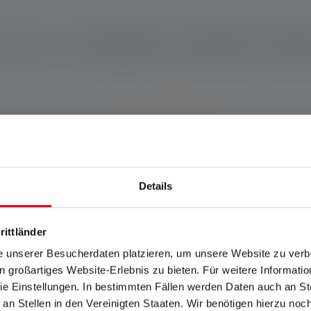
schreibung
Technische Daten
Lieferumfang
Downlo
Garantie bei Registrierung.
*Zu den Bedingungen.
Details
sche Allrounder für anspruchsvolle Outdoor-Aktivitäten wie Ange
leichten und edlen Aluminiumgehäuse sowie rotem, grünem und 
rittländer
Systems ist sie nahezu stufenlos fokussierbar. Per Focus Wheel l
und schnell per Magnetic Charge System aufladbar. Weitere cleve
e unserer Besucherdaten platzieren, um unsere Website zu verbe
adestandsanzeige.
in großartiges Website-Erlebnis zu bieten. Für weitere Informati
e Einstellungen. In bestimmten Fällen werden Daten auch an Ste
 an Stellen in den Vereinigten Staaten. Wir benötigen hierzu no