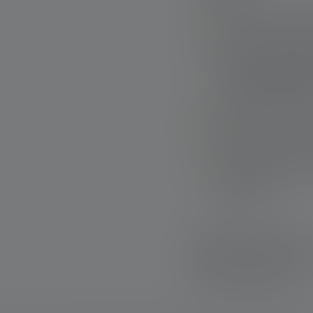
Schlanke, leistung
sowie rotem, grüne
Nahezu stufenlos f
angemeldeten Digit
Focus Wheel bedie
Wasserfest bei dau
Kraftvoller Akku; e
System, mit Akku-
Komfortabel und fe
Elementen
Schnelle Lieferung
Kostenloser Rückve
Sichere Zahlung