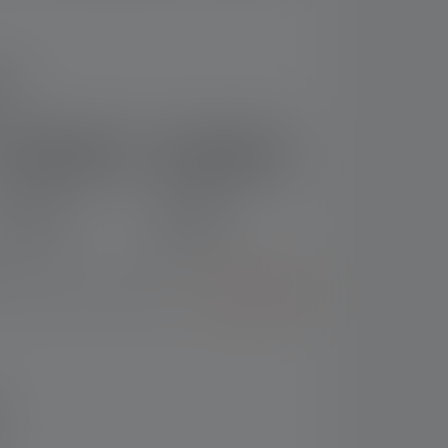
ng
Stirnlampe HF6R
Stirnlampe HF6R
Core Edition 2023
Work Edition 2023
Nr: 502967
Nr: 502798
CHF 76.90
CHF 86.90
 Auswählen eines Modells?
Zum Vergleich
warz