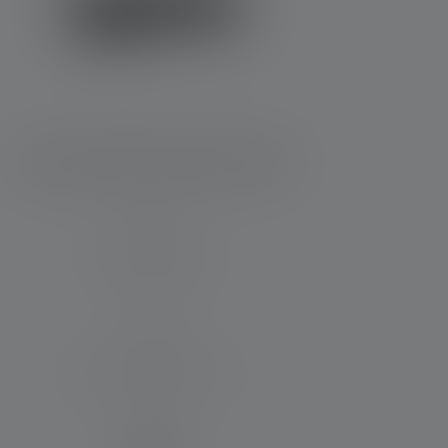
Stirnlampe HF4R Core Edition 2023
Leuchtweite (in m)
130
Max. Lichtstrom (in lm)
500