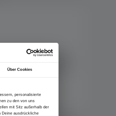
gen und Angeln. Im Einsatz überzeugt die
glichen eine optimale Ausleuchtung des
Der integrierte Akku ist einfach und schnell
Über Cookies
owie die Akku- und Ladestandsanzeige.
ssern, personalisierte
onen zu den von uns
llen mit Sitz außerhalb der
ch Deine ausdrückliche