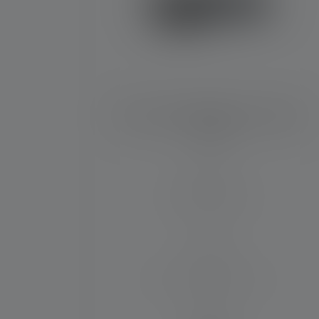
Stirnlampe HF4R Signature Edition
2023
Leuchtweite (in m)
140
Max. Lichtstrom (in lm)
600