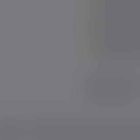
Leuchtstarkes, abg
leuchten den Nah- 
Wasserfest bei dau
Individuell einstel
reflektierenden El
Leistungsstarker A
System, mit Akku-
Schnelle Lieferung
Kostenloser Rückve
Sichere Zahlung
schreibung
Technische Daten
Lieferumfang
Downlo