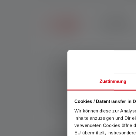
2+5 JAHRE
Erhalte sieben Jahre 
Nr:
502795
Die Ledlenser HF4R Signature ist das schlan
HF4R Signature mit hoher Leuchtkraft sowi
Nah- und Fernbereichs, während das individue
Zustimmung
per Magnetic Charge System aufladbar. Weit
Hersteller:
Ledlenser GmbH & Co. KG
Cookies / Datentransfer in D
Kronenstraße 5-7 | 42699 Solingen | Deut
Wir können diese zur Analys
WEEE-Reg-Nr.: DE 20612570
Inhalte anzuzeigen und Dir e
verwendeten Cookies öffne di
EU übermittelt, insbesondere