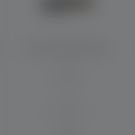
Stirnlampe HF4R Work Edition 2023
Leuchtweite (in m)
130
Max. Lichtstrom (in lm)
500