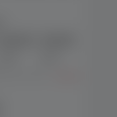
ng
Stirnlampe HF4R
Stirnlampe HF4R
Work Edition 2023
Core Edition 2023
Nr: 502793
Nr: 502790
CHF 48.90
CHF 42.90
 Auswählen eines Modells?
Zum Vergleich
warz