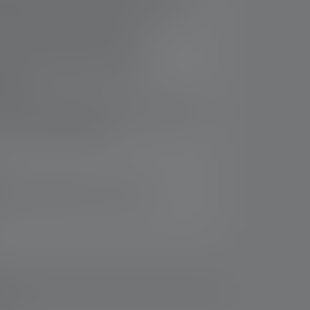
estimmtes Lichtbild; zwei Lichtquellen
und Fernbereich optimal aus
erhaftem Untertauchen (IP68)
lbares, schmales Stirnband mit
ementen
kku; einfach aufladbar per Magnetic Charge
 und Ladestandsanzeige
rsand innerhalb von 14 Tagen
ads