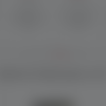
Fusion Beam sorgt
Rotes Licht hat die Fähigkeit,
gleichzeitig für ein
die natürliche
homogenes Nahlicht und ein
Nachtsichtfähigkeit des
scharf fokussiertes
menschlichen Auges zu
Fernlicht.
erhalten.
elches Produkt passt zu di