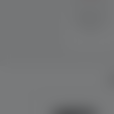
Mit dem Magnetic Charge
System lässt sich das
Ladekabel schnell und
einfach an die Lampe
anbringen.
W
Produktgalerie überspringen