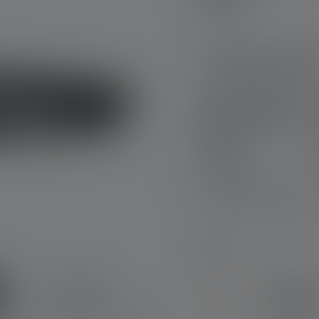
Produktausführu
Stirnlampe HF4R
Signature Edition
2023
Nr: 502795
CHF 54.90
Brauchst Du Hilfe beim
auswählen
Farbe
Sand
Sch