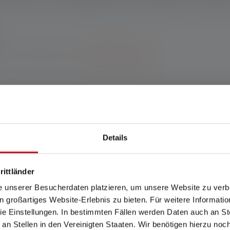
Garantie bei Registrierung.
*Zu den Bedingungen.
ke und stylische Einstiegsmodell für Outdoor-Aktivitäten wie Ja
e rotem, grünem und blauem Frontlicht. Zwei Lichtquellen ermö
ll einstellbare, reflektierende Stirnband sicher am Kopf sitzt. 
Details
ere clevere Features sind die praktische Transportsicherung s
rittländer
schland www.ledlenser.com
e unserer Besucherdaten platzieren, um unsere Website zu verbe
in großartiges Website-Erlebnis zu bieten. Für weitere Informati
e Einstellungen. In bestimmten Fällen werden Daten auch an Ste
 an Stellen in den Vereinigten Staaten. Wir benötigen hierzu no