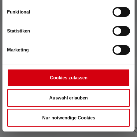
Funktional
Statistiken
Zubehör
Marketing
Produktgalerie überspringen
Cookies zulassen
Auswahl erlauben
Nur notwendige Cookies