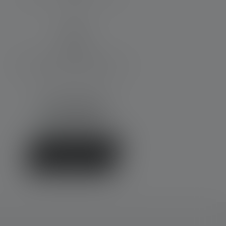
IP68
Lieferumfang:
Ladestation - EX7R, Intelligent Clip -
EX7R, Netzteil - EX7R
CHF 189.00
Sofort verfügbar
Jetzt kaufen