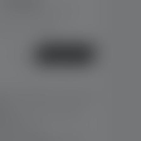
CHF 109.00
Preise inkl. MwSt. zzgl. Versandkosten
, Lieferzeit: 2-5 Werktage
oder
Jetzt kaufen
r eine einfache Bedienung mit Handschuhen
ung
rbar: Erste Lampe für die Ex-Zone 0/20
s System
1
bis zu 45 Stunden
)