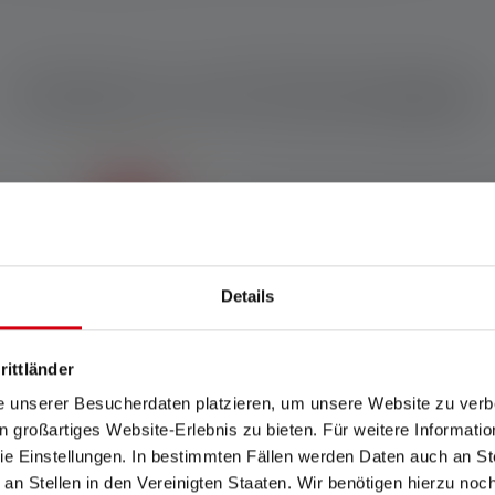
Features und Technologien
Details
Befestigungsclip
Ein praktischer Clip
rittländer
ermöglicht es Dir Deine
Ledlenser dort zu
e unserer Besucherdaten platzieren, um unsere Website zu verbe
befestigen, wo Du sie
in großartiges Website-Erlebnis zu bieten. Für weitere Informati
brauchst.
e Einstellungen. In bestimmten Fällen werden Daten auch an Ste
 an Stellen in den Vereinigten Staaten. Wir benötigen hierzu no