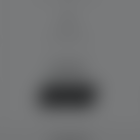
IP68
Lieferumfang:
1 Batteriesatz (AA)
CHF 48.90
Sofort verfügbar
Jetzt kaufen