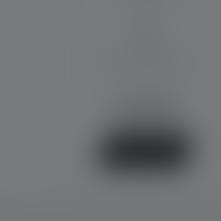
IP68
Lieferumfang:
1 Batteriesatz (AA), Intelligent Clip,
Gürtelclip
CHF 109.00
Sofort verfügbar
Jetzt kaufen