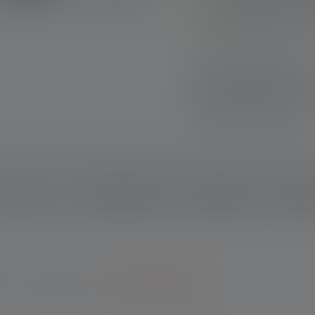
Geeignet für die hö
Batteriebetrieben m
Schnelle Lieferung
Kostenloser Rückve
Sichere Zahlung
schreibung
Technische Daten
Lieferumfang
Downlo
Garantie bei Registrierung.
*Zu den Bedingungen.