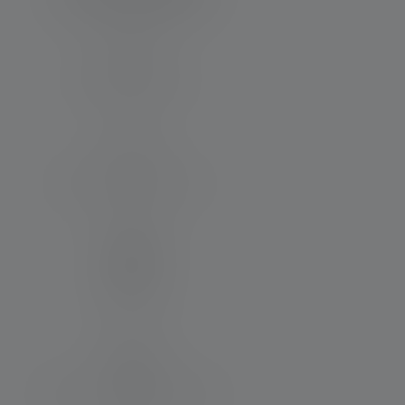
Leuchtweite (in m)
140
Max. Lichtstrom (in lm)
220
Material
PC
Wasser- und Staubresistenz