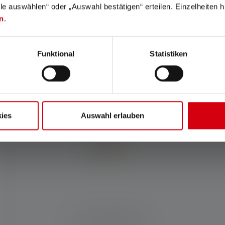
lle auswählen“ oder „Auswahl bestätigen“ erteilen. Einzelheiten h
n
.
Funktional
Statistiken
elches Produkt passt zu di
ies
Auswahl erlauben
Taschenlampe EX4