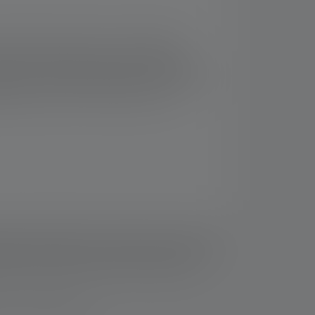
ichtige Lampe. Denn ihr extragroßer
ügt die Taschenlampe über das Advanced
wie 20, 21 oder 22 zugelassen. Sie müssen
äre zertifiziert (Ex ia op is IIC T4 Ga, Ex
geschützt, die durch Gas oder Staub
ziehen sich die Werte zu Lichtstrom (Lumen/lm) und
Eine Boost-Funktion (soweit vorhanden) ist mehrmals
Messwerte mit weißem Licht oder der weißen LED
fos-service/garantie/