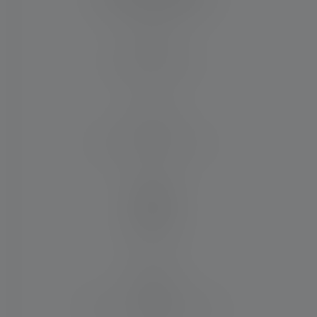
Leuchtweite (in m)
35
Max. Lichtstrom (in lm)
50
Material
PC
Wasser- und Staubresistenz