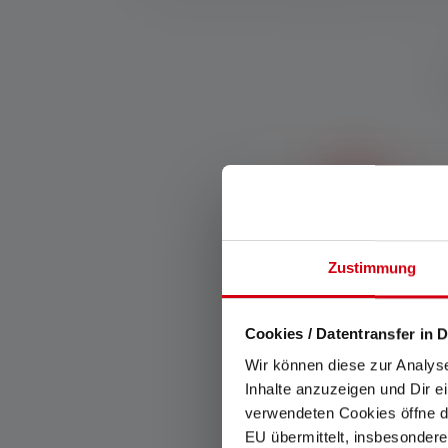
Zustimmung
Advanced Focus System
Unser Advanced Focus
Cookies / Datentransfer in D
System (AFS) ermöglicht
einen stufenlosen Übergang
Wir können diese zur Analys
von homogenem Nahlicht zu
Inhalte anzuzeigen und Dir e
scharf gebündeltem
verwendeten Cookies öffne di
Fernlicht.
EU übermittelt, insbesondere