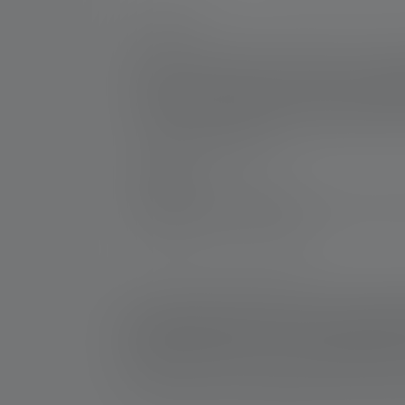
Nr:
500836
Wenn Sie die Ärmel hochkrempeln und die H
Magnetic Switch lässt sich sogar mit der k
Focus System. Die EX7 ist für die bestmögli
sich also keine Gedanken machen, wo Sie mit
ia op is IIIC T 200 135°C Da). Das heißt, S
explosionsgefährdet ist.
Hersteller:
Ledlenser GmbH & Co. KG
Kronenstraße 5-7 | 42699 Solingen | Deut
WEEE-Reg-Nr.: DE 20612570
1: Messwerte gemäß ANSI/PLATO FL 1 in der jeweils 
Leuchtweite (Meter/m) auf die hellste Einstellung u
verwendbar, aber jeweils nur kurzzeitig verfügbar. 
angegeben. Besitzt die Lampe verschiedene Energie
*: 7 Jahre Garantie nur bei Registrierung, sonst 2 