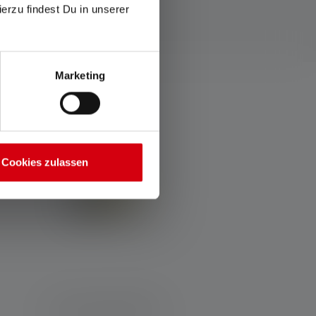
ierzu findest Du in unserer
Marketing
r?
Cookies zulassen
Taschenlampe EX7R