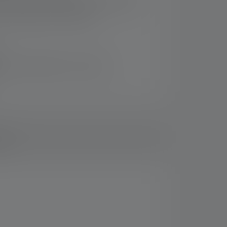
chsten Gas- und Staub-Gruppen (IIC/IIIC)
it 3x Mignon (AA), Alkaline
rsand innerhalb von 14 Tagen
ads