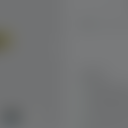
Sofort verfügbar
Highlights:
Magnetic Switch fü
und Schutzausrüst
Stufenlos fokussie
mit Advanced Focu
Hohe Leuchtdauer (