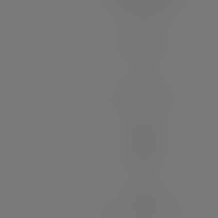
Leuchtweite (in m)
120
Max. Lichtstrom (in lm)
200
Material
PC
Wasser- und Staubresistenz