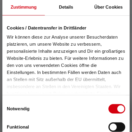
Zustimmung
Details
Über Cookies
Cookies / Datentransfer in Drittländer
Wir können diese zur Analyse unserer Besucherdaten
platzieren, um unsere Website zu verbessern,
personalisierte Inhalte anzuzeigen und Dir ein großartiges
0 von 0 Bewertungen
Website-Erlebnis zu bieten. Für weitere Informationen zu
den von uns verwendeten Cookies öffne die
Einstellungen. In bestimmten Fällen werden Daten auch
Durchschnittliche Bewertung von 0 von 5 Sternen
an Stellen mit Sitz außerhalb der EU übermittelt,
Gib eine Bewertung ab!
insbesondere an Stellen in den Vereinigten Staaten. Wir
benötigen hierzu noch Deine ausdrückliche Einwilligung,
Teile Deine Erfahrungen mit dem Produkt mit anderen
die Du durch „Alle auswählen“ oder „Auswahl bestätigen“
Kunden.
Einwilligungsauswahl
erteilen. Einzelheiten hierzu findest Du in unserer
Notwendig
Schreibe eine Bewertung
Datenschutz-Bestimmungen
.
Funktional