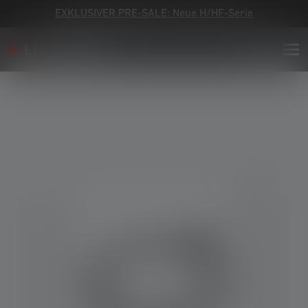
EXKLUSIVER PRE-SALE: Neue H/HF-Serie
Bildergalerie überspringen