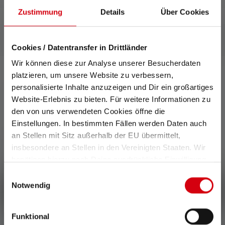
Zustimmung
Details
Über Cookies
Cookies / Datentransfer in Drittländer
Wir können diese zur Analyse unserer Besucherdaten
platzieren, um unsere Website zu verbessern,
personalisierte Inhalte anzuzeigen und Dir ein großartiges
0 von 0 Bewertungen
Website-Erlebnis zu bieten. Für weitere Informationen zu
den von uns verwendeten Cookies öffne die
Einstellungen. In bestimmten Fällen werden Daten auch
Durchschnittliche Bewertung von 0 von 5 Sternen
an Stellen mit Sitz außerhalb der EU übermittelt,
Gib eine Bewertung ab!
insbesondere an Stellen in den Vereinigten Staaten. Wir
benötigen hierzu noch Deine ausdrückliche Einwilligung,
Teile Deine Erfahrungen mit dem Produkt mit anderen
die Du durch „Alle auswählen“ oder „Auswahl bestätigen“
Kunden.
Einwilligungsauswahl
erteilen. Einzelheiten hierzu findest Du in unserer
Notwendig
Schreibe eine Bewertung
Datenschutz-Bestimmungen
.
Funktional