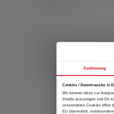
Kronenstraße 5-7 | 42699 Solingen | Deut
WEEE-Reg-Nr.: DE 20612570
*: 7 Jahre Garantie nur bei Registrierung, sonst 2 
1: Messwerte gemäß ANSI/PLATO FL 1 in der jeweils 
Leuchtweite (Meter/m) auf die hellste Einstellung u
verwendbar, aber jeweils nur kurzzeitig verfügbar. 
angegeben. Besitzt die Lampe verschiedene Energie
2: Rechnerischer Wert der Kapazität in Wattstunden (
Zustimmung
den/die hierin enthaltenen Akku(s) in vollständig a
7: Bis zu 35 % höhere Beleuchtungsstärke (Lux) im 
Cookies / Datentransfer in D
Wir können diese zur Analys
Inhalte anzuzeigen und Dir e
verwendeten Cookies öffne di
EU übermittelt, insbesondere