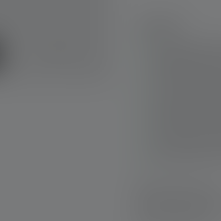
Highlights:
Extrem leuchtstark
Helligkeitsstufen u
Effizientes gericht
und weniger Blende
Hybrid Power; leis
kabelgebundener B
Hoher Staub- und W
Aluminiumgehäuse 
6
Bluetooth-ready
, 
Schnelle Lieferung
Kostenloser Rückve