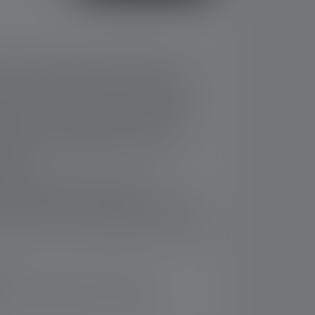
es Area Light mit bis zu 8000 Lumen, 5
nd 5-stufig einstellbarer Farbtemperatur
etes Licht, maximale Beleuchtungsstärke
ffekte durch Multi-Concentrated Light
tungsstarker aufladbarer Akku sowie
etrieb
asserschutz (IP67), robustes
und flexible Anbringungsmöglichkeiten
Controller für Area Lights separat erhältlich
rsand innerhalb von 14 Tagen