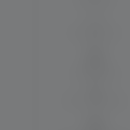
135
Max. Lichtstrom (in lm)
8000
Material
Aluminiumlegierung
Wasser- und Staubresistenz
IP67