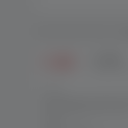
Be
2+5 JAHRE
Erhalte sieben Jahre 
Nr:
503079
Unser größtes Area Light mit Hybrid Power 
leuchtstarker Begleiter im Tiefbau, für all
AF12R Work handlich und leicht zu bediene
Hersteller:
Ledlenser GmbH & Co. KG