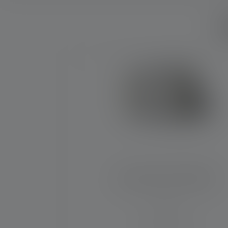
W
Produktgalerie überspringen
Baustrahler AF12R Work
Leuchtweite (in m)