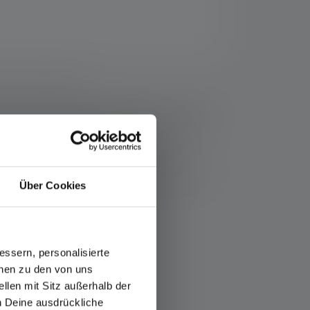
fos-service/garantie/
ziehen sich die Werte zu Lichtstrom (Lumen/lm) und
Eine Boost-Funktion (soweit vorhanden) ist mehrmals
Messwerte mit weißem Licht oder der weißen LED
thaltene(n) Batterie(n) bzw. bei Lampen mit Akku für
Über Cookies
umen)
ssern, personalisierte
onen zu den von uns
llen mit Sitz außerhalb der
ch Deine ausdrückliche