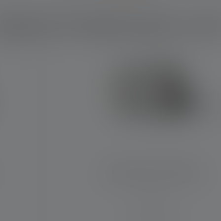
elches Produkt passt zu di
Baustrahler AF12C Work
Leuchtweite (in m)