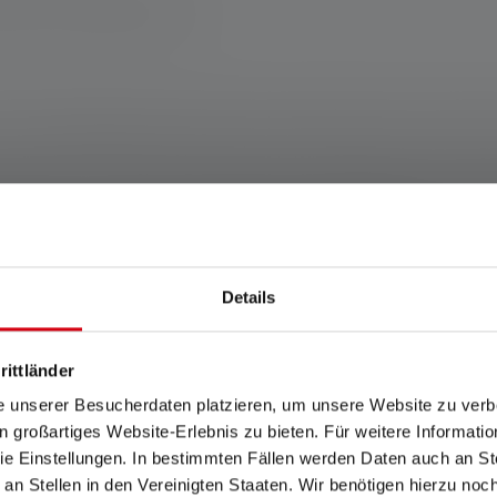
schland www.ledlenser.com
Jahre. Garantiebedingungen einsehbar unter https://ledlenser.com/de-de/in
genannten Einstellung. Ist keine Einstellung ausdrücklich benannt, so be
nd die Werte zur Leuchtdauer (Stunden/h) auf die niedrigste Einstellung. 
Für den Fall, dass die Lampe mit farbigen LEDs ausgestattet ist, sind die 
modi, ist der „Energiesparmodus“ die Grundlage für die Messung.
Wh). Dieser gilt für die im Auslieferungszustand des jeweiligen Artikels en
Details
ufgeladenem Zustand.
Vergleich zu Produkten der Ledlenser iF-Serie bei gleichem Lichtstrom (L
rittländer
e unserer Besucherdaten platzieren, um unsere Website zu verbe
in großartiges Website-Erlebnis zu bieten. Für weitere Informati
Features und Technologien
e Einstellungen. In bestimmten Fällen werden Daten auch an Ste
 an Stellen in den Vereinigten Staaten. Wir benötigen hierzu no