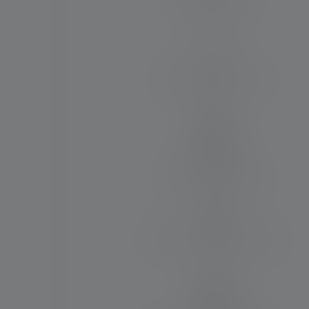
135
Max. Lichtstrom (in lm)
8000
Material
Aluminiumlegierung
Wasser- und Staubresistenz
IP67