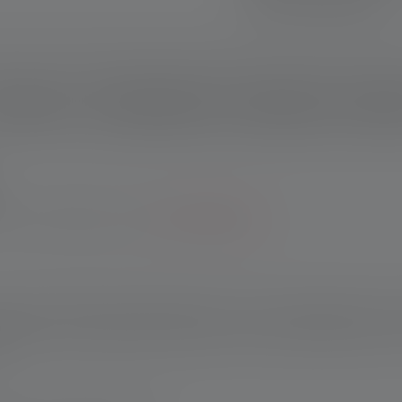
Sichere Zahlung
schreibung
Technische Daten
Lieferumfang
Downlo
Garantie bei Registrierung.
*Zu den Bedingungen.
leuchtet problemlos Großbaustellen, Tunnel und Straßen aus. D
e Gewerke auf der Baustelle und sogar in der Katastrophenhilfe. U
n.