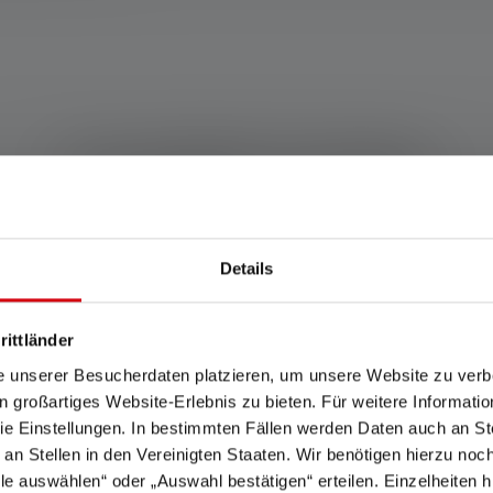
Kompatible Produkte
Details
rittländer
e unserer Besucherdaten platzieren, um unsere Website zu verbe
in großartiges Website-Erlebnis zu bieten. Für weitere Informati
e Einstellungen. In bestimmten Fällen werden Daten auch an Ste
 an Stellen in den Vereinigten Staaten. Wir benötigen hierzu no
lle auswählen“ oder „Auswahl bestätigen“ erteilen. Einzelheiten h