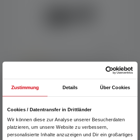
Durchschnittliche Bewertung von 5 von 5 Sternen
Taschenlampe P6R Work Edition 2020
Farben
Zustimmung
Details
Über Cookies
CHF 129.00
Sofort verfügbar
Cookies / Datentransfer in Drittländer
Wir können diese zur Analyse unserer Besucherdaten
platzieren, um unsere Website zu verbessern,
Taschenlampen mit
personalisierte Inhalte anzuzeigen und Dir ein großartiges