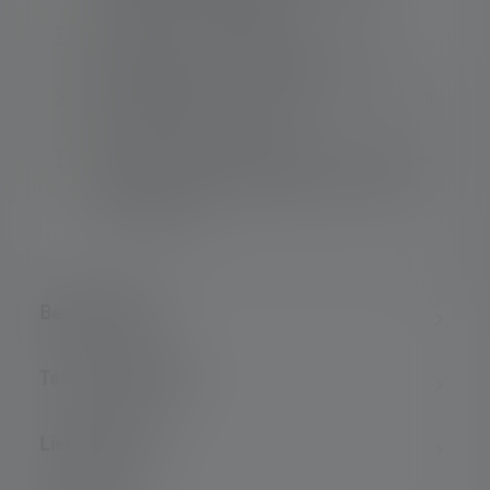
Daumendruck anwählbar
Alles im Blick – Batteriestatusanzeige und
Ladeanzeige im Frontschalter
Einfache Bedienung – schnelles Schalten und
Fokussieren mit einer Hand
X-Lens Technology – das Licht von 3 Xtreme-
LEDs wird zu einem gleißenden Lichtstrahl
synchronisiert
Beschreibung
Technische Daten
Lieferumfang