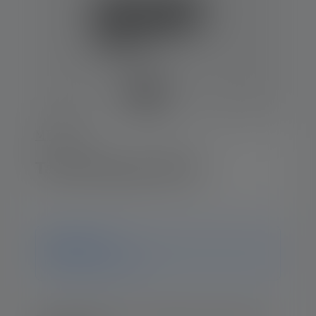
MT-Series
Taschenlampe MT18
Hinweis
ledlenser.pdp.endOfLife