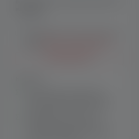
Benachrichtige mich, sobald das Produkt wieder
auf Lager ist.
Deine E-Mail
Mit dem Absenden des Formulars akzeptiere
ich die
Allgemeinen Geschäftsbedingungen
sowie die
Datenschutzbestimmungen
.
Benachrichtige mich
Highlights:
Umweltfreundlich und komfortabel –
modernste Akkutechnologie für kürzeste
Ladezeit per USB 3.0 in jeder Situation
Intelligente Steuerung – alle SLT-
Lichtfunktionen (Power, Mid Power, Low
Power, Strobe) mit softem Übergang auf