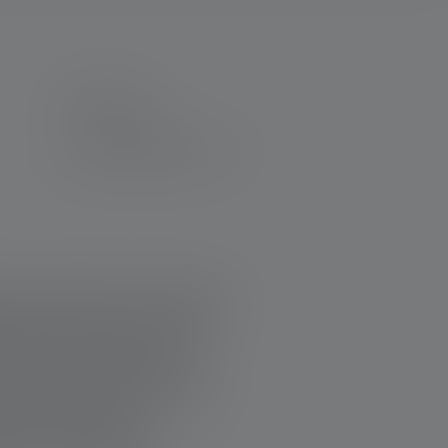
Sortiert nach
dieser Zeit etliche Taschenlampen
 wie die MT 10, die ich mir als
rsohn ausgesucht habe. Ich
her mit Hund, jetzt leider nur
ch je hatte. Sollte ich mal eine
enser. Der Service ist
 ich sofort eine sehr