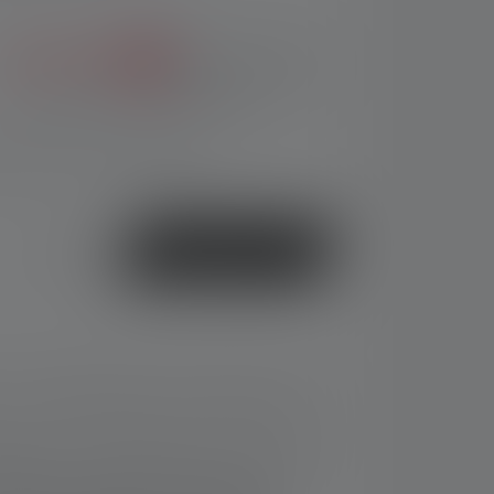
rtung von 5 von 5 Sternen
den gewünschten Wert ein oder benutze die Schaltflächen 
%
CHF 89.90
CHF 109.00
(18% gespart)
Preise inkl. MwSt. zzgl. Versandkosten
, Lieferzeit: 2-5 Werktage
oder
Jetzt kaufen
 – schnelles Schalten und Fokussieren mit
logisch - Wiederaufladbar via Micro-USB