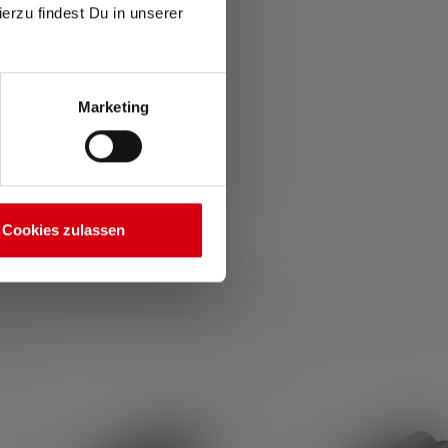
ierzu findest Du in unserer
Sperrfunktion verhindert
Das Temperature Control
eine versehentliche
System schützt Dich vor
Aktivierung der Lampe im
Verbrennungen und die LED
Rucksack oder Koffer.
vor Überhitzung.
Marketing
Cookies zulassen