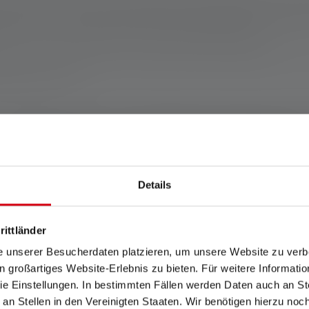
nd die Werte zur Leuchtdauer (Stunden/h) auf die niedrigste Einstellung. 
Für den Fall, dass die Lampe mit farbigen LEDs ausgestattet ist, sind die 
modi, ist der „Energiesparmodus“ die Grundlage für die Messung.
Wh). Dieser gilt für die im Auslieferungszustand des jeweiligen Artikels en
ufgeladenem Zustand.
Features und Technologien
Details
rittländer
e unserer Besucherdaten platzieren, um unsere Website zu verbe
in großartiges Website-Erlebnis zu bieten. Für weitere Informati
Rapid Focus
Advanced Focus System
e Einstellungen. In bestimmten Fällen werden Daten auch an Ste
 an Stellen in den Vereinigten Staaten. Wir benötigen hierzu no
Mit Rapid Focus funktioniert
Unser Advanced Focus