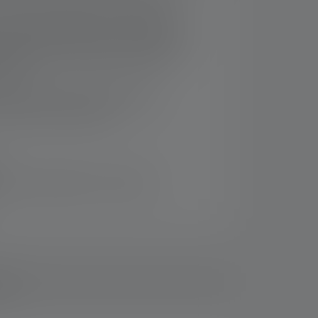
tteriestatusanzeige und Ladeanzeige
isrundem Nahlicht (defokussiert) zu
 Fernlicht (fokussiert) – das Advanced
flektorlinse ermöglicht effizientes,
 Licht
sung der Lampe an die jeweilige
Smart Light Technology
rsand innerhalb von 14 Tagen
ads