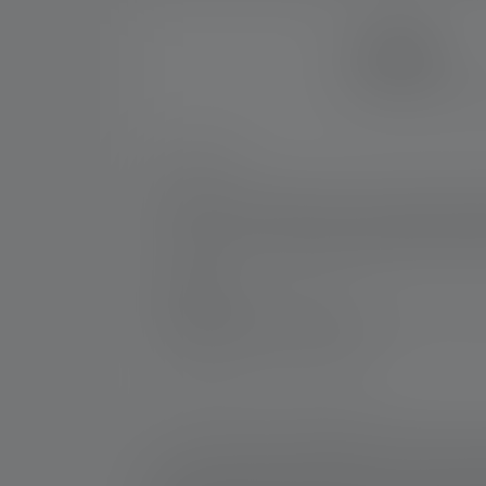
7 JAHRE
Erhalte sieben Jahre 
Nr:
500843
Diese sehr kompakte aber leistungsstarke St
und per Micro-USB auf der ganzen Welt kind
sie auch nicht – dank des praktischen Pocke
Hersteller:
Ledlenser GmbH & Co. KG
Kronenstraße 5-7 | 42699 Solingen | Deut
WEEE-Reg-Nr.: DE 20612570
*: 7 Jahre Garantie nur bei Registrierung, sonst 2 
1: Messwerte gemäß ANSI/PLATO FL 1 in der jeweils 