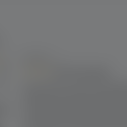
n
5 von 5 Sternen
2
Bewertungen
100%
26. August 2025 14:15
0%
MT10 Taschenlampe
0%
Bewertung mit 5 von 5 Sternen
Ich bin mittlerweile 74 Jahre alt und habe im Laufe 
0%
überlebt. Keine dieser Lampen hat mich so begeistert
0%
Geschenk von meiner Tochter und meinem Schwiege
benutze Sie seit 4-5 Jahren täglich zum Wandern, frü
ab!
noch allein. Die Lampe ist mit Abstand die beste, die i
neue brauchen, dann mit Sicherheit wieder eine Ledl
hervorragend, auf meine Anfrage zwecks Akku bekam