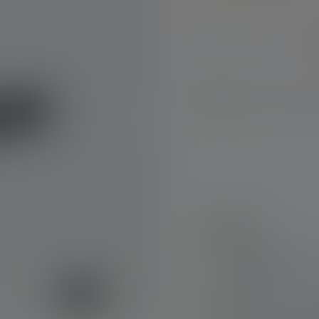
Durchschnittliche Bewe
Produkt Anzahl: Gib 
Sofort verfügbar
Highlights:
Einfache Bedienung
einer Hand
Ökonomisch und öko