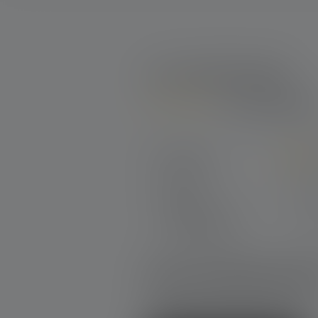
2 von 2 Bewertungen
5 von 5 Sterne
Durchschnittliche Bewertung von 
Perfekt (2)
Sehr gut (0)
Gut (0)
Akzeptierbar (0)
Unbefriedigend (0)
Gib eine Bewertung 
Teile Deine Erfahrungen mit dem