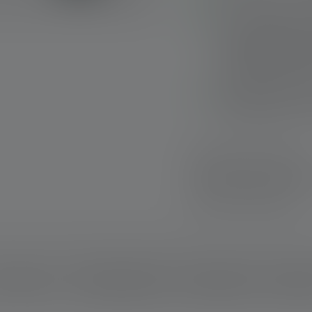
Alles im Blick – Ba
Von homogenem, kre
scharf gebündeltem
Focus System mit Re
maßgeschneidertes
Individuelle Anpas
Einsatzsituation – 
Schnelle Lieferung
Kostenloser Rückve
Sichere Zahlung
schreibung
Technische Daten
Lieferumfang
Downlo