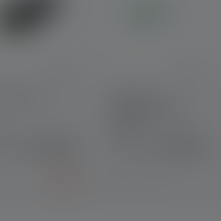
rybox7 Pro
18650 Li-Ion
rechargeable Battery
3000 mAh
rt
Sofort
CHF 42.90
CHF 25.90
ügbar
verfügbar