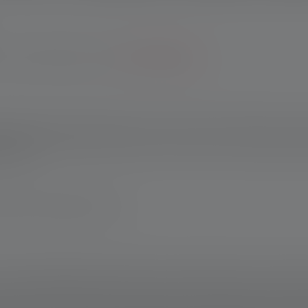
Garantie bei Registrierung.
*Zu den Bedingungen.
ablampe steckt die Natur locker in die Tasche. So lässt sie sic
erleicht laden. Die MT10 braucht sich also vor keiner Herausf
t-Clips.
schland www.ledlenser.com
Jahre. Garantiebedingungen einsehbar unter https://ledlenser.com/de-de/in
genannten Einstellung. Ist keine Einstellung ausdrücklich benannt, so be