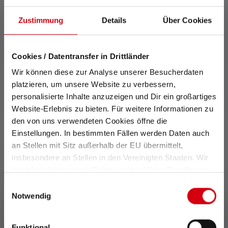
2: Rechnerischer Wert der Kapazität in Wattstunden (Wh).
Zustimmung
Details
Über Cookies
Dieser gilt für die im Auslieferungszustand des jeweiligen
Artikels enthaltene(n) Batterie(n) bzw. bei Lampen mit Akku für
den/die hierin enthaltenen Akku(s) in vollständig aufgeladenem
Cookies / Datentransfer in Drittländer
Zustand.
Features und Technologien
Wir können diese zur Analyse unserer Besucherdaten
platzieren, um unsere Website zu verbessern,
personalisierte Inhalte anzuzeigen und Dir ein großartiges
Website-Erlebnis zu bieten. Für weitere Informationen zu
den von uns verwendeten Cookies öffne die
Einstellungen. In bestimmten Fällen werden Daten auch
an Stellen mit Sitz außerhalb der EU übermittelt,
insbesondere an Stellen in den Vereinigten Staaten. Wir
Advanced Focus System
Rücklicht
benötigen hierzu noch Deine ausdrückliche Einwilligung,
die Du durch „Alle auswählen“ oder „Auswahl bestätigen“
Unser Advanced Focus
Ein rotes Rücklicht am Akku
Einwilligungsauswahl
erteilen. Einzelheiten hierzu findest Du in unserer
System (AFS) ermöglicht
dient als Signalgeber, damit
Notwendig
einen stufenlosen Übergang
man auch von hinten
Datenschutz-Bestimmungen
.
von homogenem Nahlicht zu
zuverlässig gesehen wird –
Funktional
scharf gebündeltem
z.B. im Straßenverkehr oder