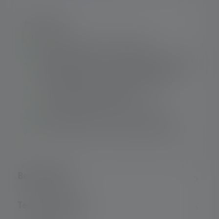
Highlights:
Wiederaufladbar via Ladeschale
Magnetic Switch für eine einfache Bedienung
mit Handschuhen und Schutzausrüstung
Erste EX-Lampe für die Ex-Zone 2/22
mit Advanced Focus System
1
Hohe Leuchtdauer (bis zu 40 Stunden
)
Rotes Rücklicht zur Positionsmarkierung
Beschreibung
Technische Daten