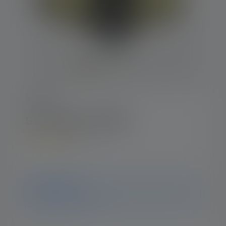
iL-Serie
Stirnlampe iLH8R
5
Durchschnittliche Bewertung von 5 von 5 Sternen
Hinweis
ledlenser.pdp.endOfLife