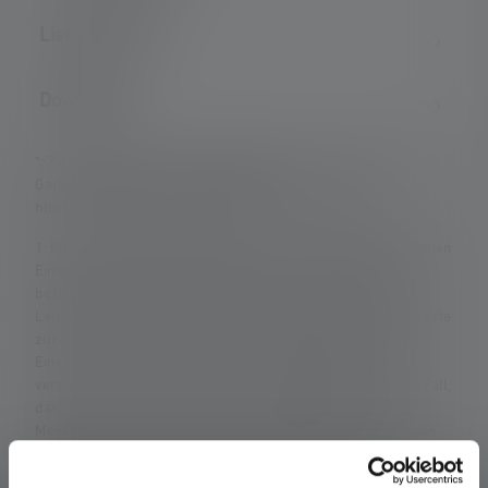
Lieferumfang
Downloads
*: 7 Jahre Garantie nur bei Registrierung, sonst 2 Jahre.
Garantiebedingungen einsehbar unter
https://ledlenser.com/de-de/infos-service/garantie/
1: Messwerte gemäß ANSI/PLATO FL 1 in der jeweils genannten
Einstellung. Ist keine Einstellung ausdrücklich benannt, so
beziehen sich die Werte zu Lichtstrom (Lumen/lm) und
Leuchtweite (Meter/m) auf die hellste Einstellung und die Werte
zur Leuchtdauer (Stunden/h) auf die niedrigste Einstellung.
Eine Boost-Funktion (soweit vorhanden) ist mehrmals
verwendbar, aber jeweils nur kurzzeitig verfügbar. Für den Fall,
dass die Lampe mit farbigen LEDs ausgestattet ist, sind die
Messwerte mit weißem Licht oder der weißen LED angegeben.
Besitzt die Lampe verschiedene Energiemodi, ist der
„Energiesparmodus“ die Grundlage für die Messung.