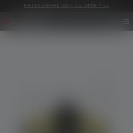
EXKLUSIVER PRE-SALE: Neue H/HF-Serie
Bildergalerie überspringen