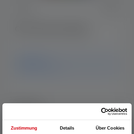
Color Filter Set 40mm
Hinweis
ledlenser.pdp.endOfLife
Beschreibung
Technische Daten
Zustimmung
Details
Über Cookies