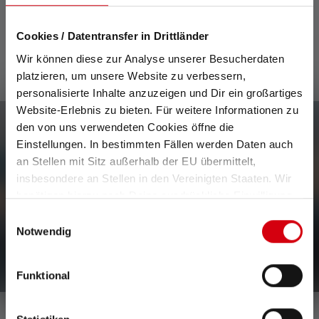
Lieferumfang
Cookies / Datentransfer in Drittländer
Wir können diese zur Analyse unserer Besucherdaten
platzieren, um unsere Website zu verbessern,
personalisierte Inhalte anzuzeigen und Dir ein großartiges
Website-Erlebnis zu bieten. Für weitere Informationen zu
den von uns verwendeten Cookies öffne die
Newsletter
Einstellungen. In bestimmten Fällen werden Daten auch
an Stellen mit Sitz außerhalb der EU übermittelt,
insbesondere an Stellen in den Vereinigten Staaten. Wir
Erfahre als Erste*r von neuen Produkten, exklusiven
benötigen hierzu noch Deine ausdrückliche Einwilligung,
Aktionen und spannenden Gewinnspielen.
die Du durch „Alle auswählen“ oder „Auswahl bestätigen“
Erhalte alles rund um die Welt des Lichts, direkt in dein
Einwilligungsauswahl
erteilen. Einzelheiten hierzu findest Du in unserer
Notwendig
Postfach.
Datenschutz-Bestimmungen
.
Funktional