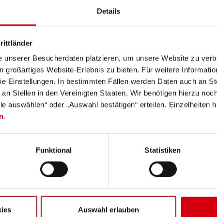
Details
Beschreibung
Technische Daten
Lieferumfang
rittländer
e unserer Besucherdaten platzieren, um unsere Website zu verbe
 Hartschalen-Etui ist die Ledlenser-Lampe samt Zubehör jederze
in großartiges Website-Erlebnis zu bieten. Für weitere Informati
 Im Inneren befinden sich elastische Schlaufen und eine Netzt
e Einstellungen. In bestimmten Fällen werden Daten auch an Ste
 an Stellen in den Vereinigten Staaten. Wir benötigen hierzu no
lle auswählen“ oder „Auswahl bestätigen“ erteilen. Einzelheiten h
n
.
Funktional
Statistiken
ies
Auswahl erlauben