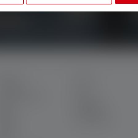
siven Aktionen und spannenden Gewinnspielen.
in dein Postfach.
ERVICE
LEGAL
ein Ledlenser
AGB
arriere bei Ledlenser
Impressum
arantie
Datenschutz
ontakt
Barrierefreiheit
ownloads
Umwelthinweise
ravur
ewsletter