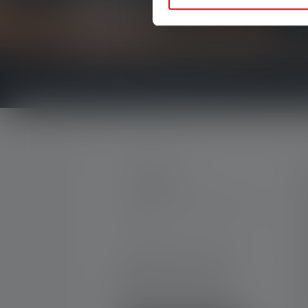
Erfahre als Erste*r von neuen Produkten, exklu
Erhalte alles rund um die Welt des Lichts, direkt 
KONTAKT
S
M
Unterstützung und Beratung
K
unter:
G
K
Mo-Do. 08:00 - 16:00 Uhr
Fr. 08:00 - 13:00 Uhr
D
+49 212 5948 150
G
Kontaktformular
N