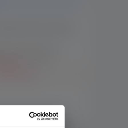
bald das Produkt wieder auf Lager ist.
s Formulars akzeptiere ich die
ftsbedingungen
sowie die
mungen
.
enachrichtige mich