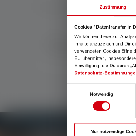
Zustimmung
Cookies / Datentransfer in D
Nr:
502264
Wir können diese zur Analys
Mit diesem hochwertigen, stoffüberzogenen
Inhalte anzuzeigen und Dir e
Staub und äußeren Einwirkungen geschützt.
verwendeten Cookies öffne di
sonstiges Zubehör zu verstauen.
EU übermittelt, insbesondere
Einwilligung, die Du durch „A
Datenschutz-Bestimmunge
Einwilligungsauswahl
Notwendig
Newsletter
Nur notwendige Cook