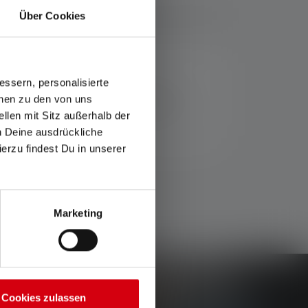
Über Cookies
ssern, personalisierte
it sicher und edel aufbewahrt und vor
onen zu den von uns
asche, um Lampe, Powerbank, Kabel und
llen mit Sitz außerhalb der
ch Deine ausdrückliche
ierzu findest Du in unserer
Marketing
Cookies zulassen