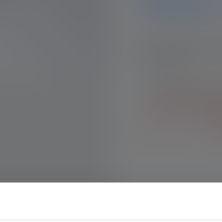
ledlenser.pdp.endOfLife
Benachrichtige mich, so
Deine E-Mail
Mit dem Absenden de
Allgemeinen Geschä
Datenschutzbestim
B