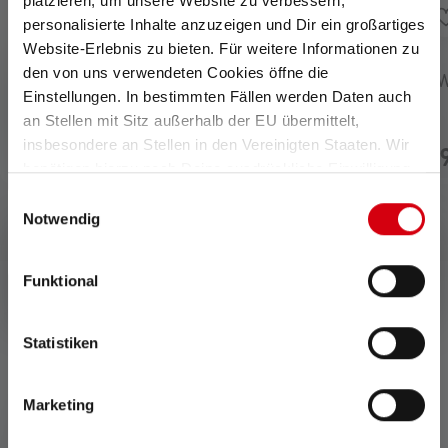
platzieren, um unsere Website zu verbessern,
personalisierte Inhalte anzuzeigen und Dir ein großartiges
Website-Erlebnis zu bieten. Für weitere Informationen zu
den von uns verwendeten Cookies öffne die
.8 von 5 Sternen
Durchschnittliche Bewertung von 4 von 5 Sternen
Durchschnittliche Bewe
Stirnlampe H15R Core
Taschenlampe P7R 
Einstellungen. In bestimmten Fällen werden Daten auch
Edition 2020
Edition 2020
an Stellen mit Sitz außerhalb der EU übermittelt,
Sofort
Nicht
insbesondere an Stellen in den Vereinigten Staaten. Wir
verfügba
mehr
CHF 179.00
CHF 159
r
lieferbar
benötigen hierzu noch Deine ausdrückliche Einwilligung,
die Du durch „Alle auswählen“ oder „Auswahl bestätigen“
Einwilligungsauswahl
erteilen. Einzelheiten hierzu findest Du in unserer
Notwendig
Datenschutz-Bestimmungen
.
Funktional
0 von 0 Bewertungen
Statistiken
Durchschnittliche Bewertung von 0 von 5 Sternen
Marketing
Gib eine Bewertung ab!