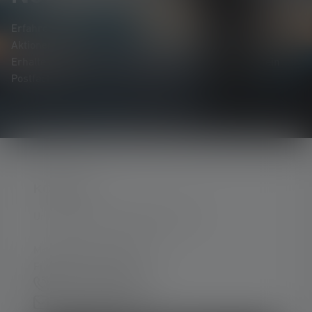
Erfahre als Erste*r von neuen Produkten, exklusiven
Aktionen und spannenden Gewinnspielen.
Erhalte alles rund um die Welt des Lichts, direkt in dein
Postfach.
KONTAKT
Unterstützung und Beratung unter:
Mo-Do. 08:00 - 16:00 Uhr
Fr. 08:00 - 13:00 Uhr
+49 212 5948 150
Kontaktformular