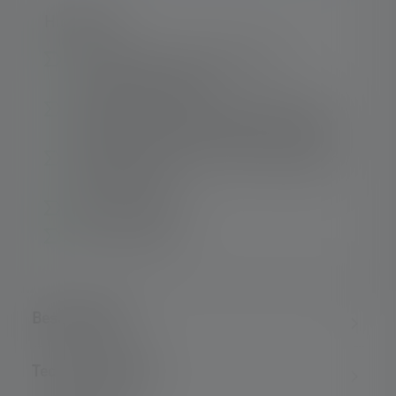
Highlights:
Mini-Baustrahler mit Flutlicht und
zusätzlichem Spotlicht
Flexibles Anbringen und Ausrichten durch
beweglichen Standfuß, Magnet und Haken
Einfaches Aufladen per robustem Magnetic
Charge System
Klein und handlich
Drei Dimmstufen
Beschreibung
Technische Daten