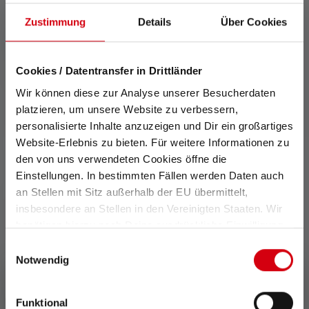
2: Rechnerischer Wert der Kapazität in Wattstunden (Wh).
Zustimmung
Details
Über Cookies
Dieser gilt für die im Auslieferungszustand des jeweiligen
Artikels enthaltene(n) Batterie(n) bzw. bei Lampen mit Akku für
den/die hierin enthaltenen Akku(s) in vollständig aufgeladenem
Cookies / Datentransfer in Drittländer
Zustand.
Features und Technologien
Wir können diese zur Analyse unserer Besucherdaten
platzieren, um unsere Website zu verbessern,
personalisierte Inhalte anzuzeigen und Dir ein großartiges
Website-Erlebnis zu bieten. Für weitere Informationen zu
den von uns verwendeten Cookies öffne die
Einstellungen. In bestimmten Fällen werden Daten auch
an Stellen mit Sitz außerhalb der EU übermittelt,
insbesondere an Stellen in den Vereinigten Staaten. Wir
Magnetic Charge System
Transportsperre
benötigen hierzu noch Deine ausdrückliche Einwilligung,
die Du durch „Alle auswählen“ oder „Auswahl bestätigen“
Einwilligungsauswahl
Mit dem Magnetic Charge
Die optional aktivierbare
erteilen. Einzelheiten hierzu findest Du in unserer
Notwendig
System lässt sich das
Sperrfunktion verhindert
Datenschutz-Bestimmungen
.
Ladekabel schnell und
eine versehentliche
einfach an die Lampe
Aktivierung der Lampe im
Funktional
anbringen.
Rucksack oder Koffer.