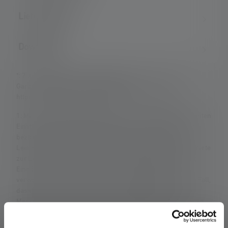
Lieferumfang
Downloads
*: 7 Jahre Garantie nur bei Registrierung, sonst 2 Jahre.
Garantiebedingungen einsehbar unter
https://ledlenser.com/de-de/infos-service/garantie/
1: Messwerte gemäß ANSI/PLATO FL 1 in der jeweils genannten
Einstellung. Ist keine Einstellung ausdrücklich benannt, so
beziehen sich die Werte zu Lichtstrom (Lumen/lm) und
Leuchtweite (Meter/m) auf die hellste Einstellung und die Werte
zur Leuchtdauer (Stunden/h) auf die niedrigste Einstellung.
Eine Boost-Funktion (soweit vorhanden) ist mehrmals
verwendbar, aber jeweils nur kurzzeitig verfügbar. Für den Fall,
dass die Lampe mit farbigen LEDs ausgestattet ist, sind die
Messwerte mit weißem Licht oder der weißen LED angegeben.
Besitzt die Lampe verschiedene Energiemodi, ist der
„Energiesparmodus“ die Grundlage für die Messung.