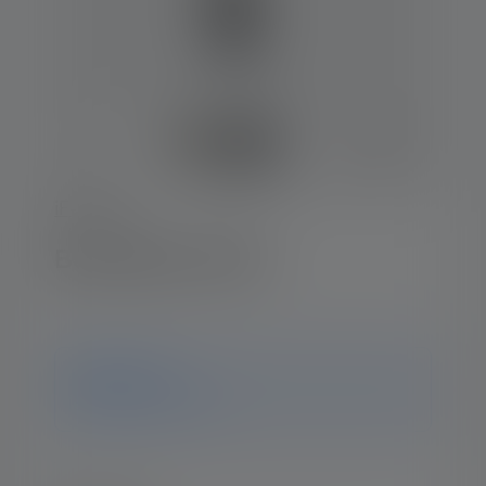
iF-Series
Baustrahler iF2R
Hinweis
ledlenser.pdp.endOfLife