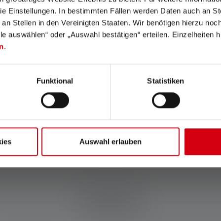
e Einstellungen. In bestimmten Fällen werden Daten auch an Ste
 an Stellen in den Vereinigten Staaten. Wir benötigen hierzu no
lle auswählen“ oder „Auswahl bestätigen“ erteilen. Einzelheiten h
n
.
Funktional
Statistiken
ies
Auswahl erlauben
Zubehör