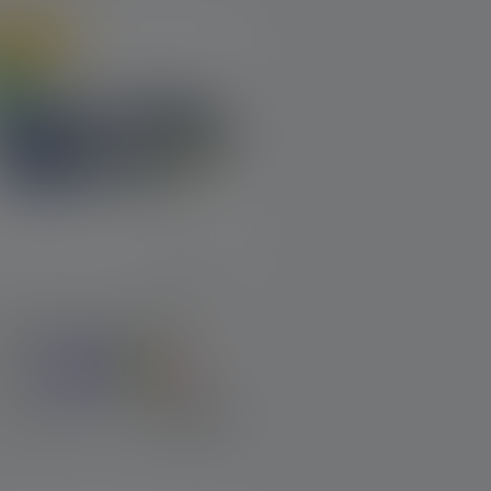
line only
euw
Hoofdlamp KIDLED4R
leuren
€ 19,90
Op voorraad