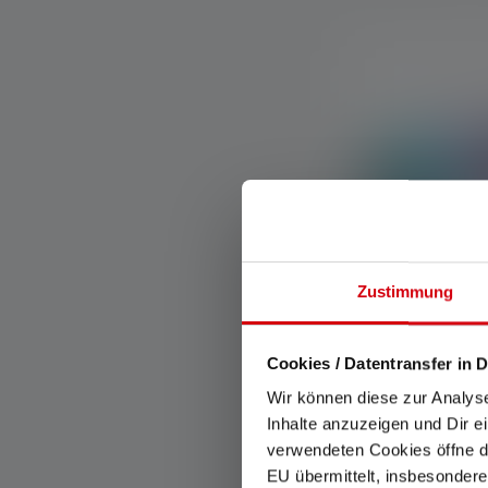
Zustimmung
Zaklamp KID
Cookies / Datentransfer in D
Kleuren
Wir können diese zur Analys
Inhalte anzuzeigen und Dir e
verwendeten Cookies öffne di
Op voorraad
EU übermittelt, insbesondere