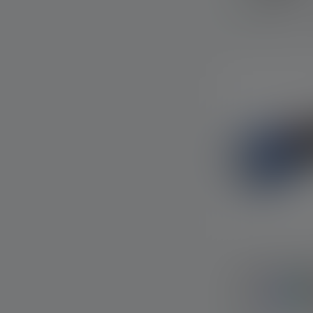
Op voorraad
Zaklamp KID
Kleuren