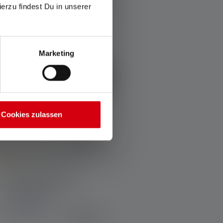
ierzu findest Du in unserer
Marketing
Cookies zulassen
verage rating of 4.3 out of 5 stars
Hoofdlamp H8R 25th
nniversary Edition
leuren
€ 99,90
Op voorraad