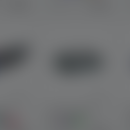
€ 99,90
€ 19,90
Op voorraad
BEAM4
Hoofdlamp KIDLED2
Kleuren
K