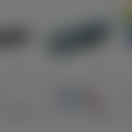
On
Ni
Zaklamp KIDBEAM4
Kleuren
K
€ 49,90
€ 19,90
Op voorraad