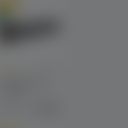
line only
euw
verage rating of 5 out of 5 stars
Zaklamp P7R Signature
leuren
€ 169,00
Op voorraad