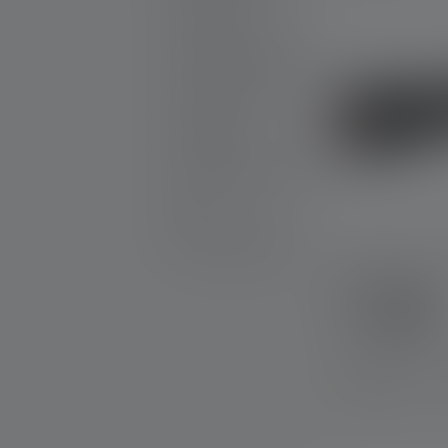
Productsets
Graveerbare producten
25th Anniversary
Cadeautips
Promotionele producten
Outlet
Reserveonderdelen
Zaklamp P5R
Kleuren
Op voorraad