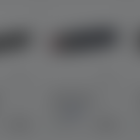
Zaklamp T² 25th
Anniversary Edition
K
Kleuren
€ 34,90
€ 49,90
Op voorraad