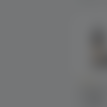
Average rating of
Lantaarn ML6
Warm Light
Kleuren