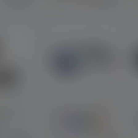
 4.5 out of 5 stars
 Connect
Hoofdlamp KIDLED4R
Kleuren
K