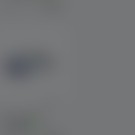
€ 19,90
Op voorraad
Hoofdlamp KIDLED2
leuren