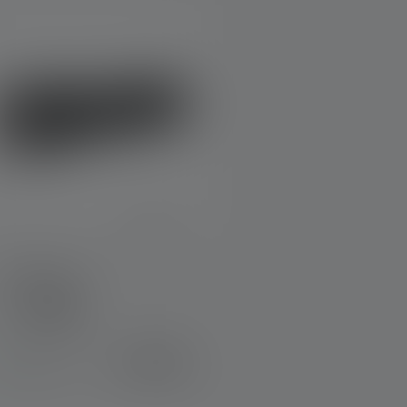
Zaklamp P7
leuren
€ 74,90
Op voorraad