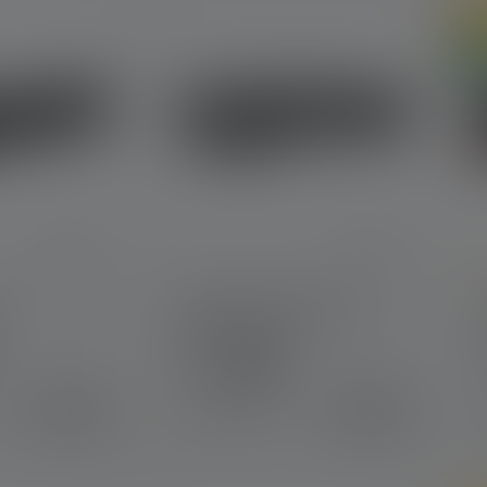
On
Ni
A
Hoofdlamp HF4R Core
Edition 2023
K
Kleuren
€ 74,90
€ 39,90
Op voorraad