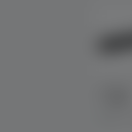
Zaklamp P2R
Kleuren
Op voorraad