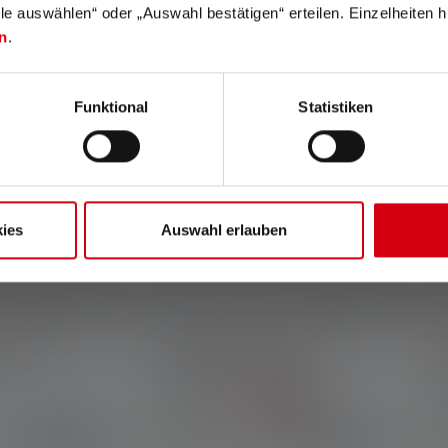
lle auswählen“ oder „Auswahl bestätigen“ erteilen. Einzelheiten h
n
.
Funktional
Statistiken
ies
Auswahl erlauben
A
R Work
Hoofdlamp HF6R Core
Edition 2023
A
Kleuren
K
€ 89,90
€ 69,90
Op voorraad