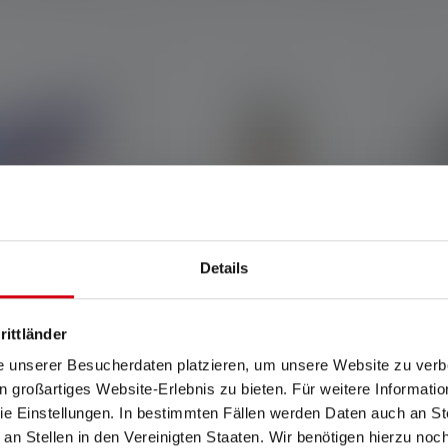
Details
Average rating of 4.7 out of 5 stars
BEAM4
Lantaarn ML4 Warm Light
rittländer
Kleuren
e unserer Besucherdaten platzieren, um unsere Website zu verbe
K
in großartiges Website-Erlebnis zu bieten. Für weitere Informati
e Einstellungen. In bestimmten Fällen werden Daten auch an Ste
€ 19,90
€ 39,90
Op voorraad
 an Stellen in den Vereinigten Staaten. Wir benötigen hierzu no