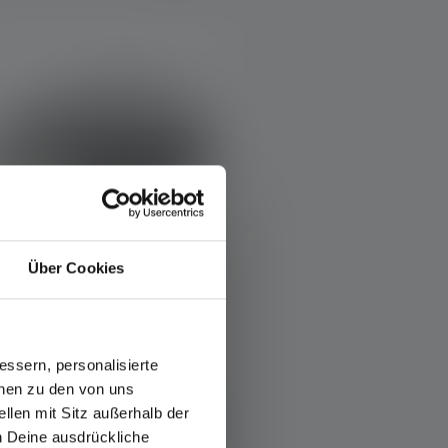
Über Cookies
Hoofdlamp HF6R Core
Edition 2023
ssern, personalisierte
leuren
onen zu den von uns
llen mit Sitz außerhalb der
€ 69,90
Op voorraad
ch Deine ausdrückliche