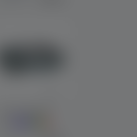
Hoofdlamp KIDLED4R
leuren