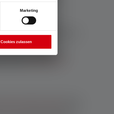
Marketing
aamheden van de brandweer is er
n stofexplosies door ontvlambaar stof, damp,
rming om zonder gevaar licht te geven in Ex-
Cookies zulassen
EX-richtlijnen van de Europese Unie met
amp voor andere
werk- en professionele
cherming in het gebruik heeft echter geen nut
 wordt gebruikt door de brandweer
, kan snel
aarom zijn de explosieveilige zaklampen van