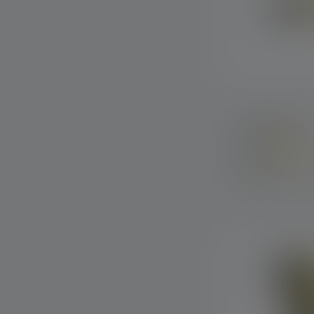
Zaklamp EX4
Kleuren
Op voorraad