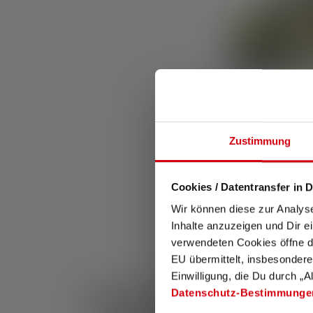
Zustimmung
Hoofdlamp EX
Kleuren
Cookies / Datentransfer in D
Op voorraad
Wir können diese zur Analys
Inhalte anzuzeigen und Dir e
verwendeten Cookies öffne di
EU übermittelt, insbesondere
Einwilligung, die Du durch „A
Explosieveilige za
Datenschutz-Bestimmunge