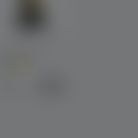
Hoeklicht EXC6R
leuren
Varianten van
€ 269,00
Op
€ 329,00
voorraad