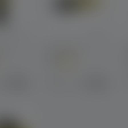
7R
Zaklamp EX7R
Kleuren
K
€ 299,00
€ 185,00
Op voorraad