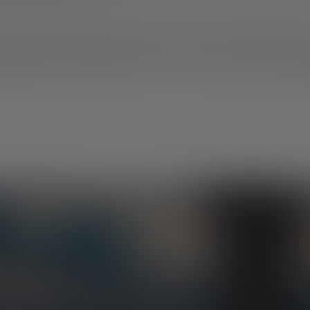
uik zijn ontworpen.
l waar moet worden voorkomen dat er desastreuze kettingreacties
n de ex-beschermde zaklampen van de
iL-serie
en EX-serie van L
eiligheidsniveau bij gebruik in Ex-zones, maar ook door hun ho
ten, exclusieve aanbiedingen en spannende
htstreeks in uw mailbox.