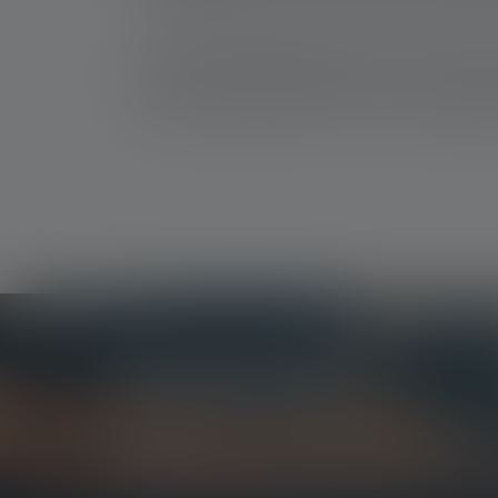
met zaklampen die niet specifiek voor dit gebr
Een explosieveilige zaklamp is een must overa
anderszins vrijgekomen energie. Hier biede
blinken niet alleen uit door hun enorm hoge v
Nieuwsbrief
Wees als eerste op de hoogte van nieuwe produc
prijsvragen.
Ontvang alles over de wereld van verlichting rec