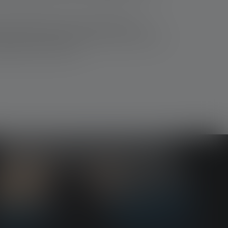
 ontstaan door een te hete lichtbron of
edlenser optimale bescherming! De zaklampen
ogwaardige componenten.