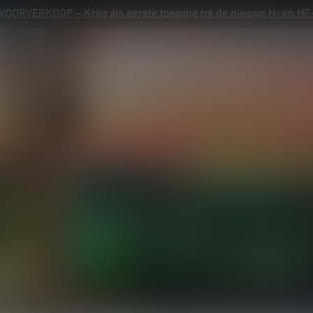
OORVERKOOP – Krijg als eerste toegang tot de nieuwe H- en H
OORVERKOOP – Krijg als eerste toegang tot de nieuwe H- en H
Productregistratie
Garantie
Contact
Hulp
Producten
Advies
Ontdek
Info & service