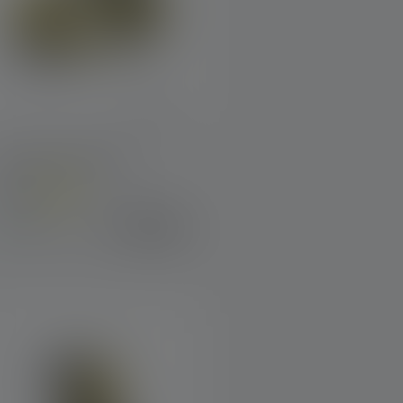
Hoofdlamp EXH6R
leuren
€ 159,00
Op voorraad