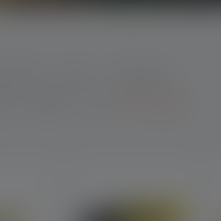
enmerken
Kleur
Lichtsterkte
om
Weight
CRI
Meer filters