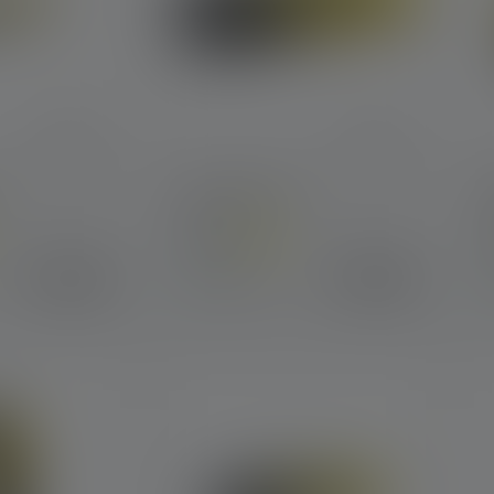
Zaklamp EX7
Kleuren
K
€ 44,90
€ 99,90
Op voorraad