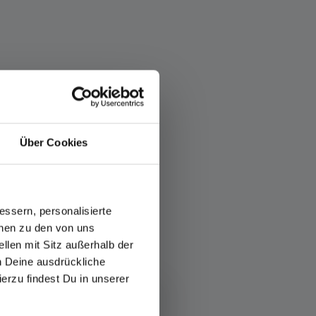
Über Cookies
ssern, personalisierte
onen zu den von uns
llen mit Sitz außerhalb der
ch Deine ausdrückliche
ierzu findest Du in unserer
 plaatsen met