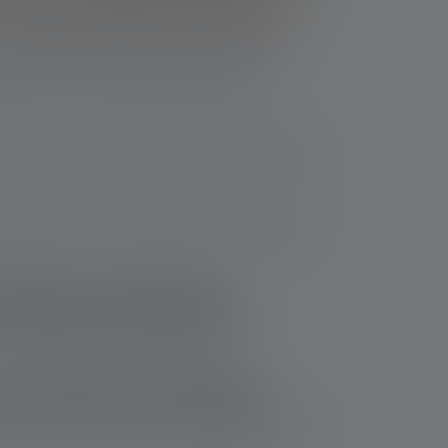
. Hier vereenvoudigen bijvoorbeeld het
 bevestigen het gebruik van de lamp enorm.
edt dit extra bescherming tegen stoten,
 hebben. Afhankelijk van het model wordt een
estal uitgerust met enkele honderden lumen om
veilige zaklampen
onder explosiegevaar. Beroepsgroepen,
 bewust van de risico's van plotselinge
t, brengt zichzelf en zijn collega's in gevaar