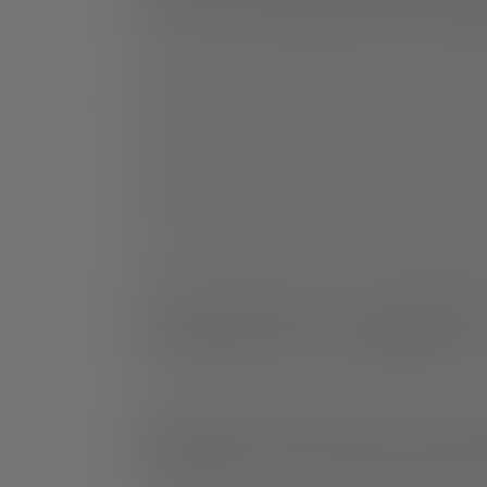
Ledlenser speciaal ontworpen om gemakkelijk 
principe van de magneetschakelaar of de moge
Net zo belangrijk voor gebruik omringd door st
anderzijds ligt de explosieveilige zaklamp bet
De lamp moet ook enkele uren meegaan op één a
explosieveilige zaklamp gevoed door een accu 
Last but not least is het bereik en de intensi
zelfs in de donkerste hoeken en omgevingen vo
Probleemloos dagelijks
Het zijn lang niet alleen gasleveranciers of 
bijvoorbeeld in de chemische
industrie
, de op
ontstekingen en daaruit voortvloeiende explosi