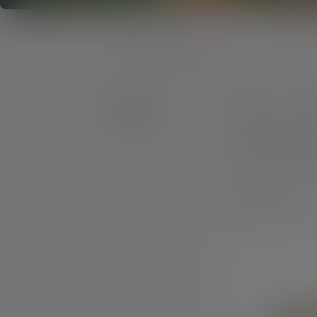
Advies
Productseries
EX-serie
Producten
Prijs
K
Max. lichtstro
7 Producten