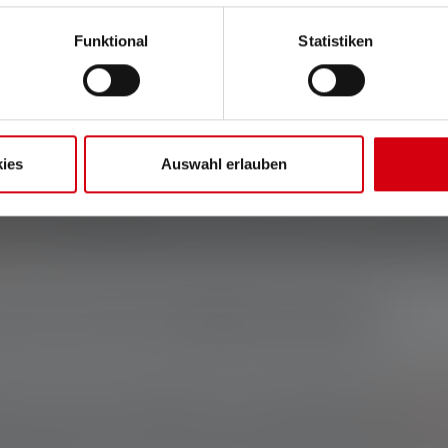
Funktional
Statistiken
herming op de werkplek: In de industrie of ook tijdens werkz
 die zijn aangeduid als
Ex-zones
bestaat gevaar voor explosies e
IC en IIIC. Conventionele
zaklampen
bieden niet voldoende besche
ies
Auswahl erlauben
lige zaklampen gebruikt, die voldoen aan de overeenkomstige AT
en
voor gevaarlijke gebieden, vind je hier ook de perfecte zakl
als je een Ex-zaklamp koopt?
lijnen cruciaal voor zaklampen voor Ex-omgevingen. De beste bes
om extra functies en handzaamheid. Als de explosieveilige
zaklamp
 handschoenen uitdoen om de lamp te bedienen is geen optie. D