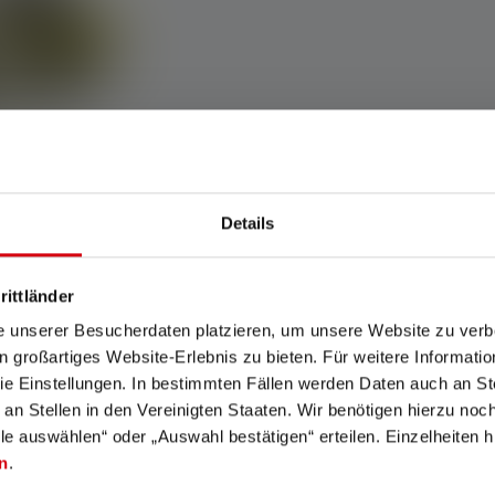
Details
H8
rittländer
€ 99,90
e unserer Besucherdaten platzieren, um unsere Website zu verbe
in großartiges Website-Erlebnis zu bieten. Für weitere Informati
e Einstellungen. In bestimmten Fällen werden Daten auch an Ste
 an Stellen in den Vereinigten Staaten. Wir benötigen hierzu no
lle auswählen“ oder „Auswahl bestätigen“ erteilen. Einzelheiten h
klampen - Voor gebruik op
n
.