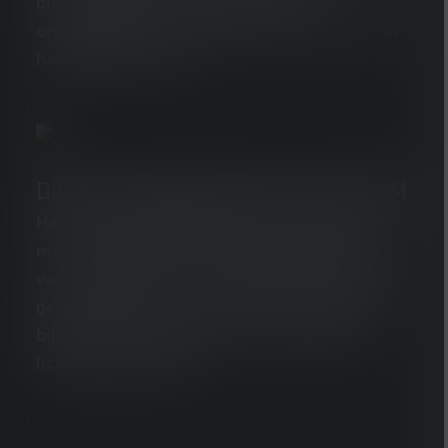
dus aangepast aan veranderende
omgevingen en obstakels. En dit alles zonder
handmatige invoer.
DIGITAL ADVANCED FOCUS SYSTEM
Het nieuwe Digital Advanced Focus System
maakt een bijna traploze overgang mogelijk
van homogeen licht van dichtbij naar scherp
gefocust licht van groot licht. Het maakt een
bijzonder slank ontwerp en een optimaal
lichtbeeld mogelijk.