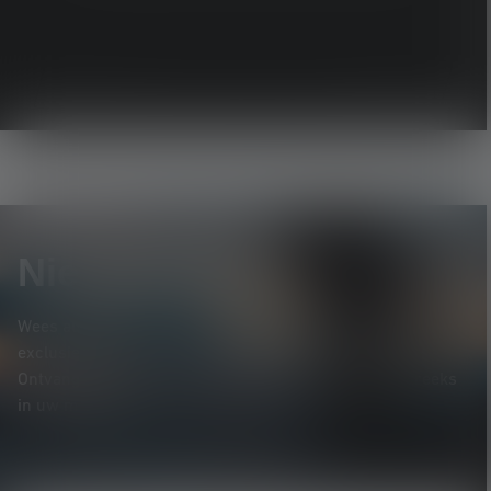
Alle HF-modellen bekijken
Nieuwsbrief
Wees als eerste op de hoogte van nieuwe producten,
exclusieve aanbiedingen en spannende prijsvragen.
Ontvang alles over de wereld van verlichting rechtstreeks
in uw mailbox.