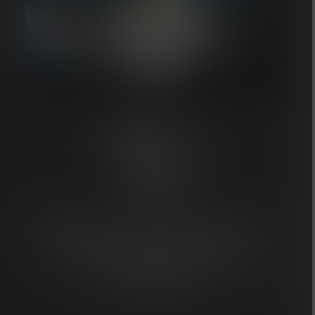
HF8R
Work
AANPASBAAR,
DUURZAAM
Hard werken vereist twee handen, vooral
wanneer je in het donker werkt. De
HF8R
Work
headlamp hoofdlamp maakt je werk
gemakkelijker!