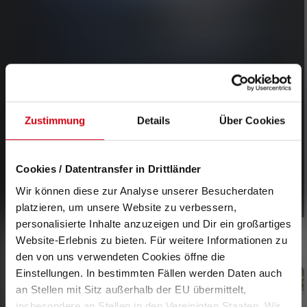
Zustimmung
Details
Über Cookies
DE NIEUWE HF-SERIE
Cookies / Datentransfer in Drittländer
Wir können diese zur Analyse unserer Besucherdaten
platzieren, um unsere Website zu verbessern,
personalisierte Inhalte anzuzeigen und Dir ein großartiges
Skip product gallery
Website-Erlebnis zu bieten. Für weitere Informationen zu
den von uns verwendeten Cookies öffne die
Einstellungen. In bestimmten Fällen werden Daten auch
an Stellen mit Sitz außerhalb der EU übermittelt,
insbesondere an Stellen in den Vereinigten Staaten. Wir