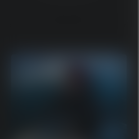
Koop de HF8R-Work hier