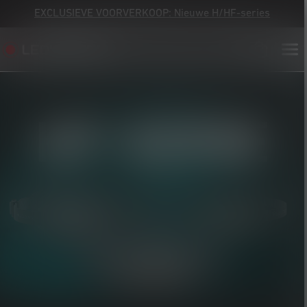
EXCLUSIEVE VOORVERKOOP: Nieuwe H/HF-series