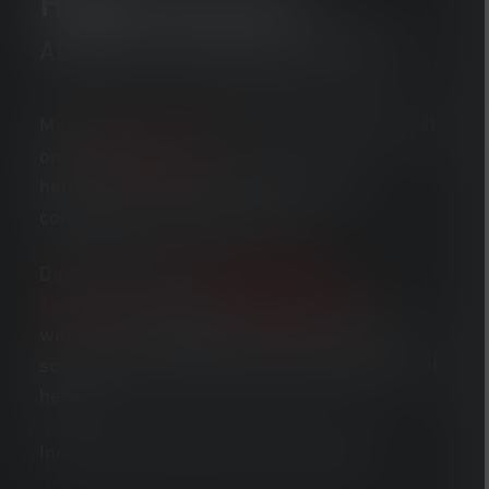
HF8R
SIGNATURE
ADAPTIEF, EXTREEM KRACHTIG
Maak je klaar voor je volgende avontuur! Met
onze
HF8R Signature
heb je altijd je handen vrij en kun je je
concentreren op het hier en nu.
Dankzij onze
Adaptive Light Beam
Technologie
,
doet de
HF8R Signature
het
werk voor jou. Automatisch dimmen en
scherpstellen zodat je altijd het perfecte licht
hebt.
Innovatie en helderheid in één pakket.