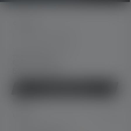
CONTACT
Ondersteuning en counseling:
Ma. t/m do. 08:00 - 16:00 uur
Vr. 08:00 - 13:00 uur
+49 212 5948 0
Contactformulier
Contract herroepen
DIENST
LEGAAL