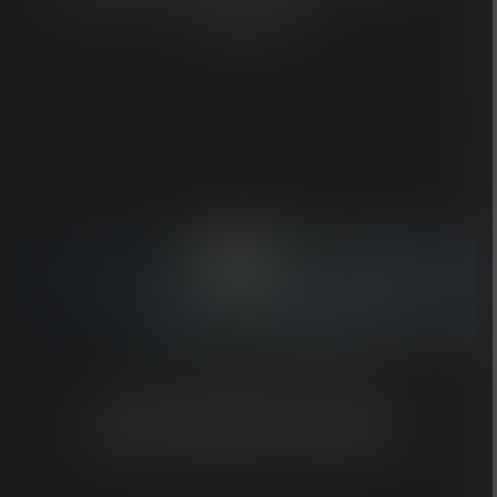
headlamp.
Koop de HF8R-Core hier
ONZE
HF-
SERIES