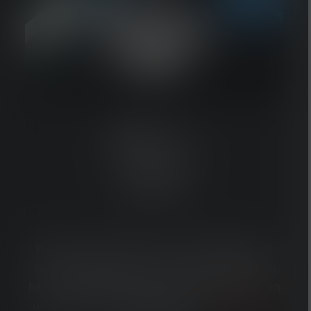
HF8R
Core
AANPASBAAR,
KRACHTIG
Wat je ook moet doen voor zonsopgang, na
zonsondergang en in elke donkere situatie,
het is veel gemakkelijker als je handsfree en
uitgerust bent met de Ledlenser
HF8R Core