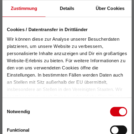
Zustimmung
Details
Über Cookies
Hoeklicht EXC6R
Cookies / Datentransfer in Drittländer
Kleuren
Wir können diese zur Analyse unserer Besucherdaten
Varianten van
€ 269,00
platzieren, um unsere Website zu verbessern,
€ 329,00
Op voorraad
personalisierte Inhalte anzuzeigen und Dir ein großartiges
Website-Erlebnis zu bieten. Für weitere Informationen zu
den von uns verwendeten Cookies öffne die
Einstellungen. In bestimmten Fällen werden Daten auch
an Stellen mit Sitz außerhalb der EU übermittelt,
insbesondere an Stellen in den Vereinigten Staaten. Wir
benötigen hierzu noch Deine ausdrückliche Einwilligung,
die Du durch „Alle auswählen“ oder „Auswahl bestätigen“
Einwilligungsauswahl
erteilen. Einzelheiten hierzu findest Du in unserer
Notwendig
Datenschutz-Bestimmungen
.
Funktional