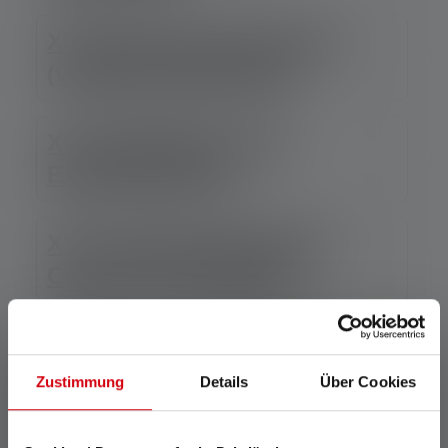
XIV. Microsoft Advertising
(voorheen 'Bing Ads')
XV. Dubbelklik op Ad
Exchange-koper
XVI. Google DoubleClick-
Cookies (Floodlights)
XVII. Google Tag Manager
Zustimmung
Details
Über Cookies
XVIII. Facebook-pixels
(standaardversie)