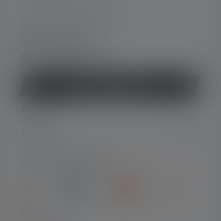
Ma. t/m do. 08:00 - 16:00 uur
Vr. 08:00 - 13:00 uur
+49 212 5948 0
Contactformulier
Contract herroepen
DIENST
LEGAAL
BETAALMETHODEN