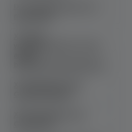
IX. Contactformulier en e-
mailcontact
X. Online
winkelbestellingen (onder
andere
betalingsdienstaanbieders)
XI. Webanalyse door
Google Analytics
XIII. Remarketing van
Google Ads