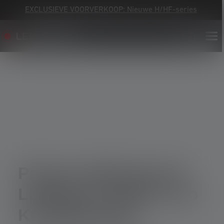
EXCLUSIEVE VOORVERKOOP: Nieuwe H/HF-series
Privacy Statement of
Ledlenser GmbH & Co
KG (Webshop)