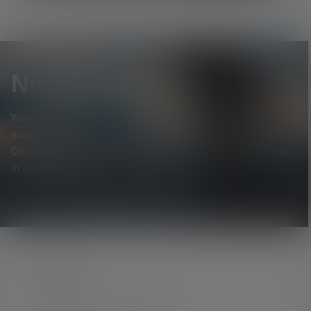
Nieuwsbrief
Wees als eerste op de hoogte van nieuwe producten,
exclusieve aanbiedingen en spannende prijsvragen.
Ontvang alles over de wereld van verlichting rechtstreeks
in uw mailbox.
CONTACT
Ondersteuning en counseling: