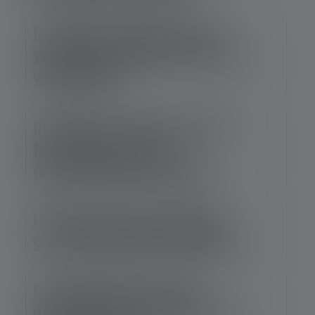
I. Naam en adres van de
verantwoordelijke voor de
verwerking
II. Naam en adres van de
functionaris voor
gegevensbescherming
III. Algemene informatie
over gegevensverwerking
IV. Aanbieden van de
website en aanmaken van