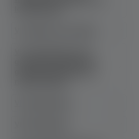
logbestanden
V. Gebruik van cookies
VI. Toestemming voor
gegevensoverdracht en
gegevensverwerking in
niet-EU-landen
VII. Nieuwsbrief
VIII. Registratie