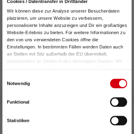
Cookies / Datentransfer in Drittländer
Wir können diese zur Analyse unserer Besucherdaten
platzieren, um unsere Website zu verbessern,
XIX. Affiliate marketing
personalisierte Inhalte anzuzeigen und Dir ein großartiges
(Webgains)
Website-Erlebnis zu bieten. Für weitere Informationen zu
den von uns verwendeten Cookies öffne die
Einstellungen. In bestimmten Fällen werden Daten auch
XX. Integratie van de
an Stellen mit Sitz außerhalb der EU übermittelt,
Trusted Shops
insbesondere an Stellen in den Vereinigten Staaten. Wir
Trustbadge/andere widgets
benötigen hierzu noch Deine ausdrückliche Einwilligung,
die Du durch „Alle auswählen“ oder „Auswahl bestätigen“
Einwilligungsauswahl
erteilen. Einzelheiten hierzu findest Du in unserer
Notwendig
XXI. Automatische
Datenschutz-Bestimmungen
.
aanvulling en validatie van
Funktional
formulieren
Statistiken
XXII. Adresvalidatie met