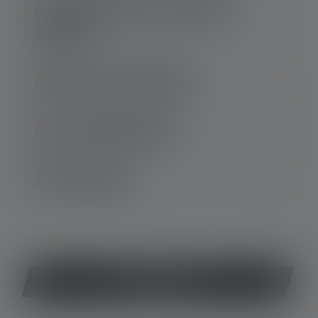
XXVII. Rights of the data
subject
XXIX. Klar! Insights
XXX. SalesViewer
XXXI. Hotjar
DOWNLOAD NOW