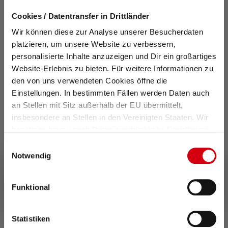
€ 279,00
Op voorraad
Cookies / Datentransfer in Drittländer
Wir können diese zur Analyse unserer Besucherdaten
platzieren, um unsere Website zu verbessern,
personalisierte Inhalte anzuzeigen und Dir ein großartiges
Website-Erlebnis zu bieten. Für weitere Informationen zu
den von uns verwendeten Cookies öffne die
Einstellungen. In bestimmten Fällen werden Daten auch
an Stellen mit Sitz außerhalb der EU übermittelt,
insbesondere an Stellen in den Vereinigten Staaten. Wir
benötigen hierzu noch Deine ausdrückliche Einwilligung,
die Du durch „Alle auswählen“ oder „Auswahl bestätigen“
Einwilligungsauswahl
erteilen. Einzelheiten hierzu findest Du in unserer
Notwendig
Datenschutz-Bestimmungen
.
Funktional
Werflamp AF4R Work
Kleuren
Statistiken
€ 199,00
Op voorraad