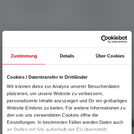
funktionerne i din lampe
fokusere og defokusere
efter dine ønsker.
lommelygten eller
pandelampen med en enkelt
bevægelse.
Zustimmung
Details
Über Cookies
Cookies / Datentransfer in Drittländer
Tilbehør
Wir können diese zur Analyse unserer Besucherdaten
Skip product gallery
platzieren, um unsere Website zu verbessern,
personalisierte Inhalte anzuzeigen und Dir ein großartiges
Website-Erlebnis zu bieten. Für weitere Informationen zu
den von uns verwendeten Cookies öffne die
Einstellungen. In bestimmten Fällen werden Daten auch
an Stellen mit Sitz außerhalb der EU übermittelt,