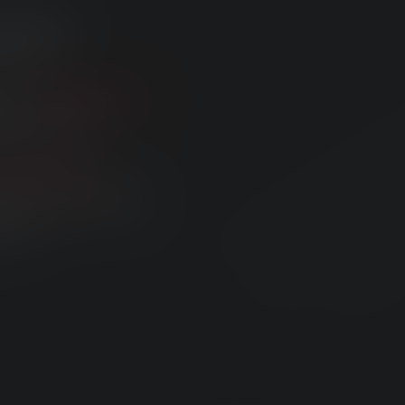
SSTÆRK
ores
HF8R Signature
 på her og nu.
 Technologie
,
Automatisk dæmpning
e lys.