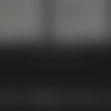
Average rating of 5 out of 5 star
elampe HF8R Work
Pandelampe HF8R
ion 2023
Signature Edition 2023
s
Colors
gænge
Tilgænge
1.189,00 kr.
1.359,00 kr.
straks
lig straks
DRE
HF8R-
MODEL