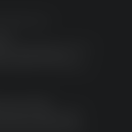
EAM
Beam Technology dæmper og fokuserer
passes skiftende omgivelser og
te uden nogen form for manuelt input.
D FOCUS SYSTEM
d Focus System muliggør en næsten
ogent nærlys til skarpt fokuseret
særligt slankt design og et optimalt