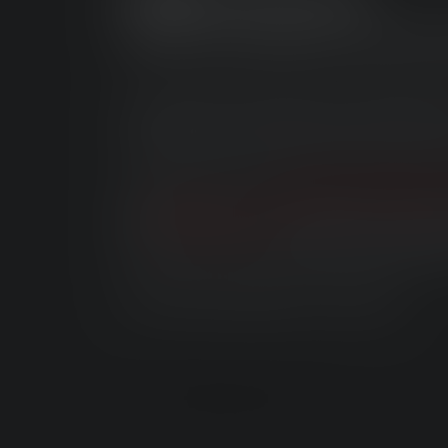
HF8R
SIGNATURE
ADAPTIV, EKSTREMT YDELSE
Gør dig klar til dit næste eventyr! Med v
har du altid frie hænder og kan fokusere
Takket være vores
Adaptive Light Beam
gør
HF8R Signature
arbejdet for dig. 
og fokusering, så du altid har det perfekt
Innovation og lysstyrke i én pakke.
Køb HF8R-Signature her