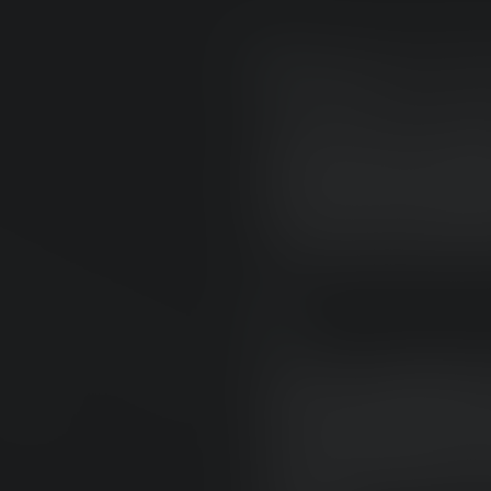
ADAPTIVE LIGHT B
Den nye Adaptive Light 
automatisk. Så lyset til
forhindringer. Og alt det
DIGITAL ADVANCE
Det nye Digital Advance
trinløs overgang fra hom
fjernlys. Det muliggør et 