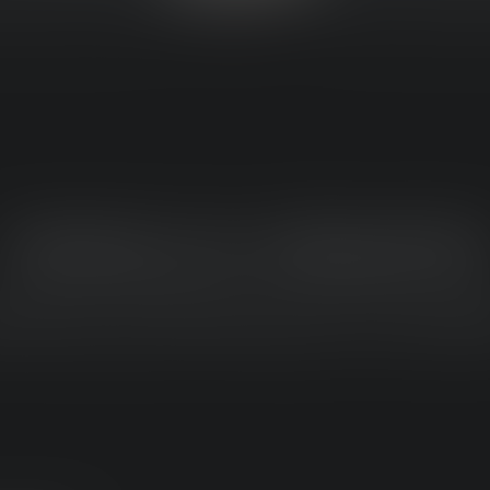
VIRKELIG HÅNDFRI
pning og fokusering sker automati