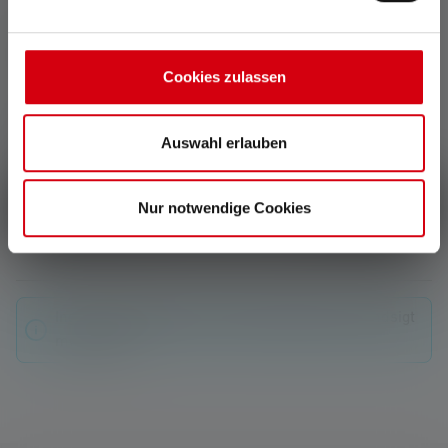
0 af 0 bedømmelser
Cookies zulassen
Average rating of 0 out of 5 stars
Giv en bedømmelse!
Auswahl erlauben
Del din oplevelse med produktet med andre kunder.
Nur notwendige Cookies
Skriv en anmeldelse
Ingen anmeldelser fundet. Værsgo og del din indsigt
med andre.