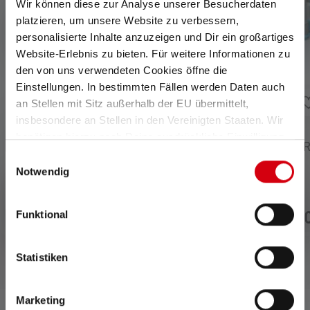
Wir können diese zur Analyse unserer Besucherdaten
platzieren, um unsere Website zu verbessern,
personalisierte Inhalte anzuzeigen und Dir ein großartiges
Website-Erlebnis zu bieten. Für weitere Informationen zu
den von uns verwendeten Cookies öffne die
Einstellungen. In bestimmten Fällen werden Daten auch
an Stellen mit Sitz außerhalb der EU übermittelt,
insbesondere an Stellen in den Vereinigten Staaten. Wir
benötigen hierzu noch Deine ausdrückliche Einwilligung,
Pandelampe NEO10R
Pandelampe NEO10
die Du durch „Alle auswählen“ oder „Auswahl bestätigen“
Einwilligungsauswahl
erteilen. Einzelheiten hierzu findest Du in unserer
Notwendig
Datenschutz-Bestimmungen
.
Ikke
Ikke
længere
længere
Funktional
939,00 kr.
939,00
tilgængelig
tilgængelig
Statistiken
Marketing