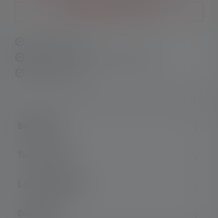
Giv mig besked om nye varer
Hurtig levering
Gratis returnering inden for 14 dage
Sikker betaling
Beskrivelse
Technical data
Leveringsomfang
Downloads