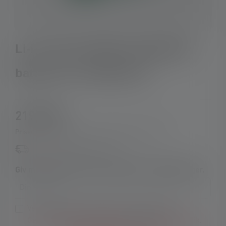
Li-Ion direct USB rechargeable
battery 3.6 V 2500 mAh
219,00 kr.
Priser inkl. moms plus forsendelsesomkostninger
Tilgængelig igen snart
Giv mig besked, så snart produktet er tilbage på lager.
Din e-mail
Ved at indsende formularen accepterer jeg
Generelle vilkår og betingelser
og
Privatlivspolitik
.