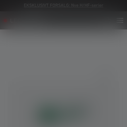
EKSKLUSIVT FORSALG: Nye H/HF-serier
Skip image gallery