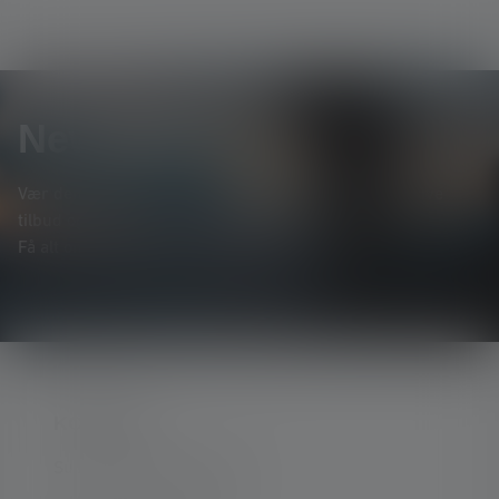
Newsletter
Vær den første til at høre om nye produkter, eksklusive
tilbud og spændende konkurrencer.
Få alt om lysets verden direkte i din indbakke.
KONTAKT
Support og rådgivning på: