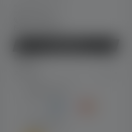
Man-tors 08:00 - 16:00
fre 08:00 - 15:30
+45 8877 0500
Kontaktformular
Fortryd kontrakt
SERVICE
JURIDISK
NUMMER-TYPER
FORSENDELSE