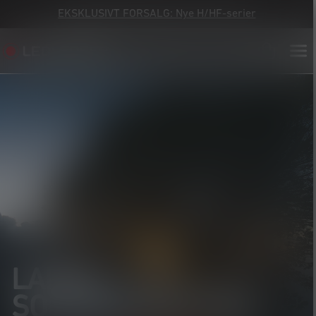
EKSKLUSIVT FORSALG: Nye H/HF-serier
LANGE
SOMMERNÆTTERS