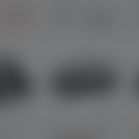
859,00 kr.
Tilgængelig
558,90 kr.
769,00 kr.
straks
 5 out of 5 stars
A
MH7
Pandelampe HF6R Core