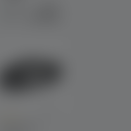
Variants from
939,00 kr.
Tilgængelig
1.019,00 kr.
straks
verage rating of 5 out of 5 stars
Pandelampe MH5