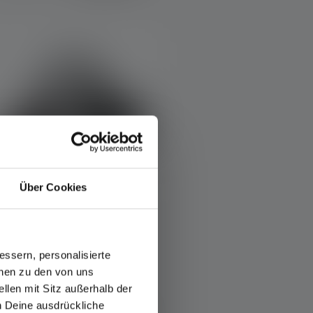
Über Cookies
verage rating of 4.8 out of 5 stars
Pandelampe H19R Core
Edition 2020
ssern, personalisierte
onen zu den von uns
olors
llen mit Sitz außerhalb der
Tilgængelig
ch Deine ausdrückliche