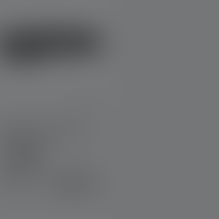
Pandelampe HF4R Core
Edition 2023
olors
Tilgængelig
359,00 kr.
straks