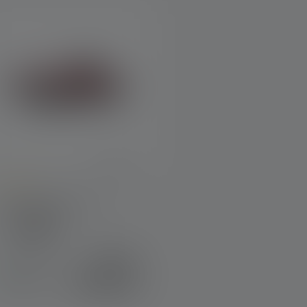
verage rating of 4 out of 5 stars
Pandelampe H3.2
olors
Variants from
299,00 kr.
Tilgængelig
359,00 kr.
straks