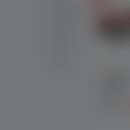
Udsalg
Produktsæt
Graverbare produkter
25th Anniversary
Gaveideer
Reklameprodukter
Outlet
Reservedele
Average rating of
Pandelampe 
Colors
Tilgængelig
straks