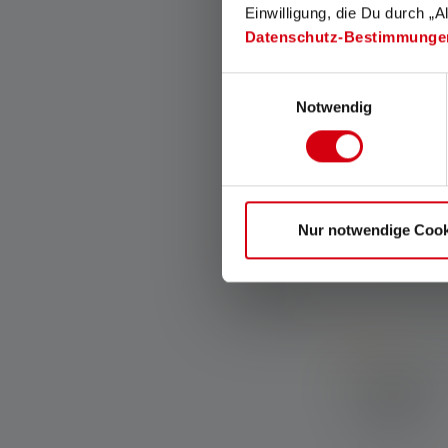
straks
Einwilligung, die Du durch „A
Datenschutz-Bestimmunge
Einwilligungsauswahl
Udsalg
Notwendig
Nur notwendige Cook
Average rating of
Pandelampe H
Colors