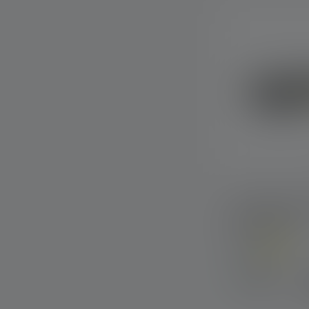
Pandelampe H
Edition 2023
Colors
Tilgængelig
straks