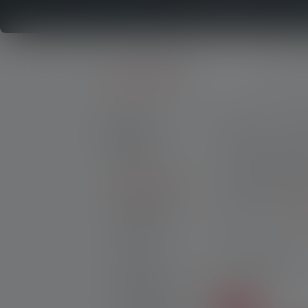
Produkter
Pandelamper
Produkter
Pris
Fa
Lygter
Lysende områ
Pandelamper
CRI
Vis 
Arbejdslys
Lanterner
63 Produkter
Tilbehør
Nye produkter