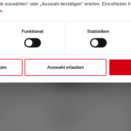
599,00 kr.
689,00 kr.
straks
lle auswählen“ oder „Auswahl bestätigen“ erteilen. Einzelheiten h
n
.
Funktional
Statistiken
ies
Auswahl erlauben
 3.9 out of 5 stars
A
7R.2
Pandelampe MH8
Colors
C