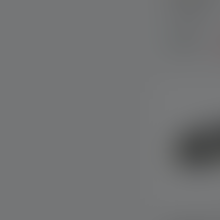
Colors
Tilgængelig
straks