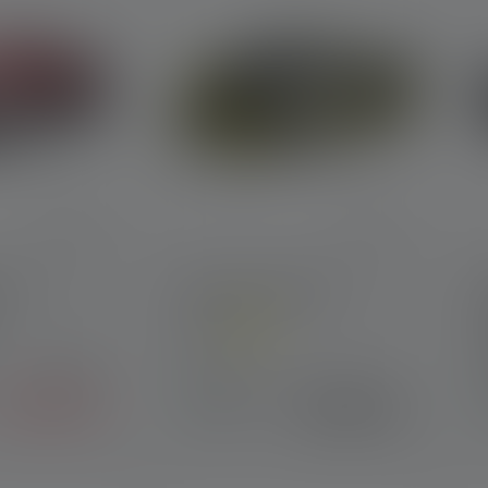
 4.3 out of 5 stars
H8R
Pandelampe iH5R
Colors
C
859,00 kr.
Tilgængelig
687,90 kr.
509,00 kr.
straks