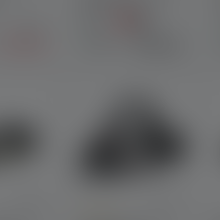
Edition 2023
C
Colors
689,00 kr.
Tilgængelig
447,90 kr.
599,00 kr.
straks