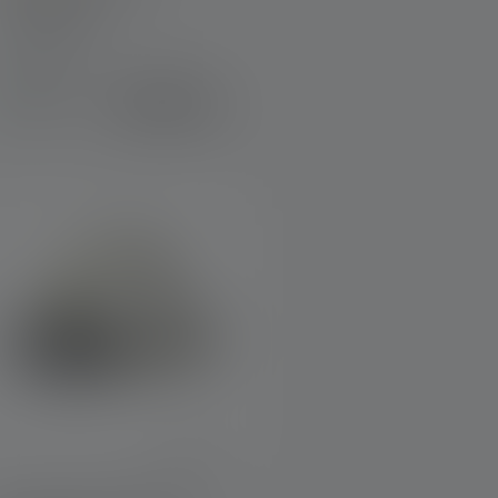
olors
Tilgængelig
509,00 kr.
straks