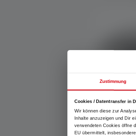
Zustimmung
Cookies / Datentransfer in D
Pandelampe H
Edition 2023
Wir können diese zur Analys
Inhalte anzuzeigen und Dir e
Colors
verwendeten Cookies öffne di
Tilgængelig
EU übermittelt, insbesondere