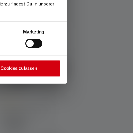
2.039,00 kr.
straks
ierzu findest Du in unserer
Marketing
Cookies zulassen
verage rating of 4.6 out of 5 stars
Pandelampe HF8R Core
Edition 2023
olors