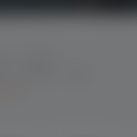
rve
Funktioner
de
Max. lysstrøm
Vægt
mere