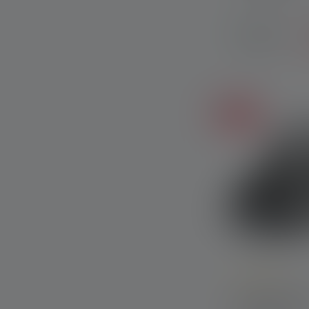
Tilgængelig
straks
Udsalg
Average rating of
Pandelampe 