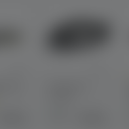
A
F4R Work
Pandelampe MH3
Colors
C
Tilgængelig
389,00 kr.
359,00 kr.
straks