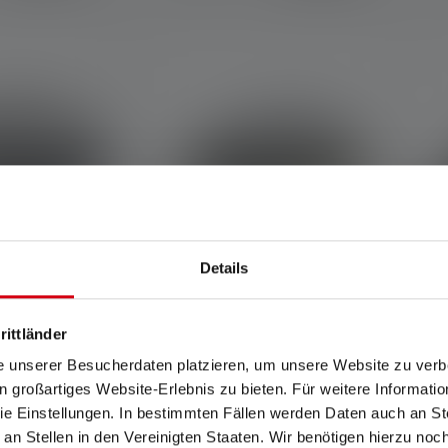
Details
rittländer
A
F6R Core
Pandelampe HF6R Work
Edition 2023
e unserer Besucherdaten platzieren, um unsere Website zu verbe
in großartiges Website-Erlebnis zu bieten. Für weitere Informati
Colors
C
e Einstellungen. In bestimmten Fällen werden Daten auch an Ste
Tilgængelig
 an Stellen in den Vereinigten Staaten. Wir benötigen hierzu no