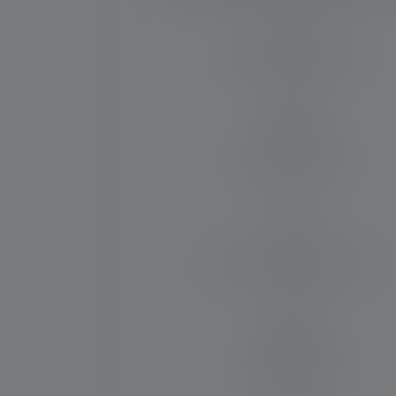
Lichtsterkte (binnen M)
250
Duur (binnen uren)
70
Max. lichtstroom (binnen lm)
2500
Oplaadbaarheid
Ja