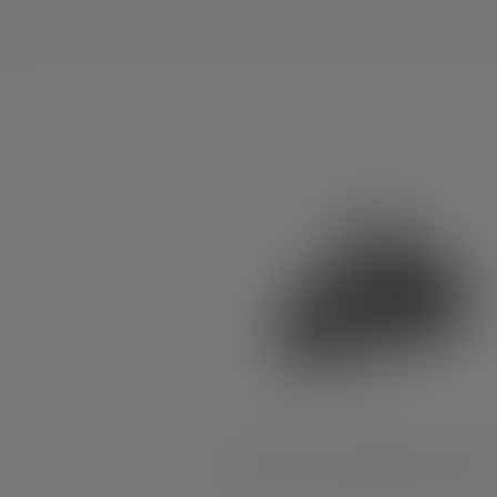
Skip product gallery
Hoofdlamp H15R Work Edition 2