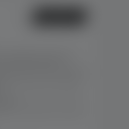
Of
Koop nu
 focusable light for working: high color
white, constant and flicker-free
 and stepless dimming with the Wheel Switch
logy provides superior protection against
7)
rotective lens screen for more resistance
 impacts
very for versatile attachment and handling