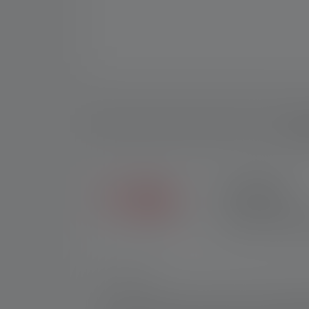
Besch
2+5 JAAR
Exclusief in de Ledle
andere verkopers krijg
Nr.:
502196
De H15R Work is een robuuste, krachtige h