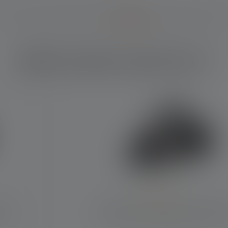
Welk product past bij u?
Average rating of 4 out of 5 stars
020
Hoofdlamp H15R Core Edition 20