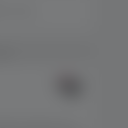
 binnen 14 dagen
loads
rpstellen en wordt geleverd met een