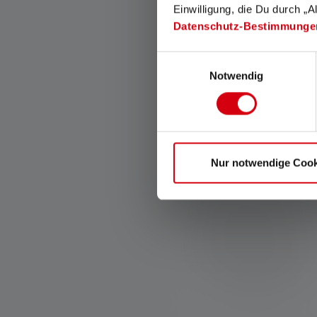
Einwilligung, die Du durch „A
Datenschutz-Bestimmunge
Einwilligungsauswahl
Notwendig
Cooling Technology
Nur notwendige Cook
Met Cooling Technology (CT)
wordt de LED-warmte
optimaal afgevoerd door het
intelligente gebruik van
koellichamen. Dit zorgt voor
een hoge energie-efficiëntie,
meer uitstraling en bijzonder
duurzame LED's.