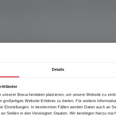
t constant, neutraal wit en flikkervrij licht met een hoge kleurw
ovendien biedt de lamp weerstand tegen microben. Met al deze f
e werkplek zal bieden.
land www.ledlenser.com
ers 2 jaar. De garantievoorwaarden kunnen worden bekeken op https://ledlen
ffende instelling. Als er geen instelling expliciet wordt genoemd, hebbe
Details
telling en de waarden voor lichtduur (uren/h) op de laagste instelling. Ee
er keer beschikbaar. Als de lamp is uitgerust met gekleurde LED's, worden d
de "energiebesparingsstand" de basis voor de meting.
rittländer
. Dit geldt voor de batterij(en) in de leveringstoestand van het respectieve
e unserer Besucherdaten platzieren, um unsere Website zu verbe
opgeladen toestand.
in großartiges Website-Erlebnis zu bieten. Für weitere Informati
e Einstellungen. In bestimmten Fällen werden Daten auch an Ste
 an Stellen in den Vereinigten Staaten. Wir benötigen hierzu no