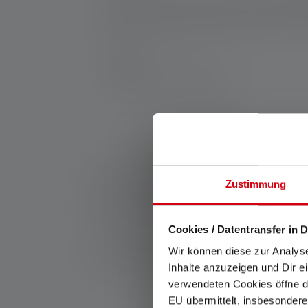
uitgebreid assortiment accessoires. Het bied
beschermd tegen schokken, stof en water. B
erop vertrouwen dat hij het beste licht op d
Fabrikant:
Ledlenser GmbH & Co. KG
Kronenstraße 5-7 | 42699 Solingen | Duits
WEEE-Reg-No.: DE 20612570
*: 7 jaar garantie alleen indien geregistreerd, and
1: Meetwaarden volgens ANSI/PLATO FL 1 bij de betre
Zustimmung
lichtbereik (meter/m) betrekking op de helderste ins
keren worden gebruikt, maar is slechts korte tijd p
Als de lamp verschillende energiestanden heeft, is 
Cookies / Datentransfer in D
2: Berekende waarde van de capaciteit in wattuur (Wh)
Wir können diese zur Analys
batterij, voor de oplaadbare batterij(en) in volledig 
Inhalte anzuzeigen und Dir e
verwendeten Cookies öffne di
EU übermittelt, insbesondere