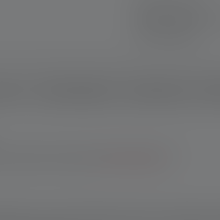
Snelle levering
Gratis retourneren
Veilig betalen
rijving
Technische gegevens
leveringsomvang
Down
nser-webshop: 10 jaar garantie na registratie. Bij aankopen via
 je 7 jaar garantie na registratie.
*Naar de voorwaarden.
oofdlamp, die extreme helderheid combineert met naadloos sche