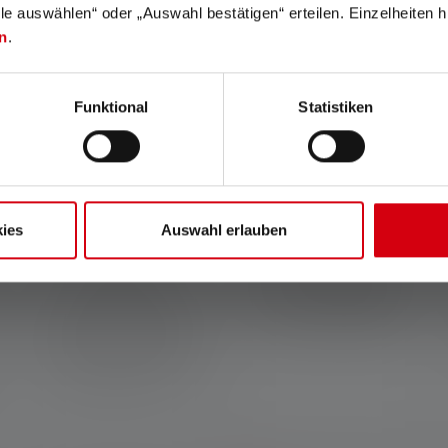
lle auswählen“ oder „Auswahl bestätigen“ erteilen. Einzelheiten h
Functies en technologieën
n
.
Funktional
Statistiken
Natural Light
Magnetic Charge System
ies
Auswahl erlauben
Natural Light produceert
Met het Magnetic Charge
licht met een
System kan de oplaadkabel
kleurweergave-index (CRI)
snel en eenvoudig aan de
van meer dan 90, wat zorgt
lamp worden bevestigd.
voor een natuurgetrouwe
kleurweergave, zelfs in het
dieprode kleurbereik.