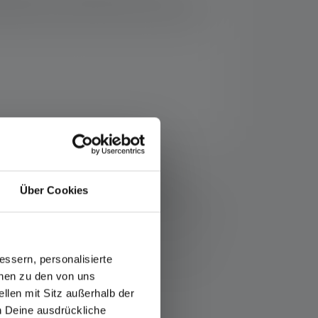
eergave, traploze dimfunctie en is zeer goed
uncties kun je hem op de proef stellen en
ser.com/nl-nl/info-service/garantie/
n de waarden voor lichtstroom (lumen/lm) en
Über Cookies
n boostfunctie (indien beschikbaar) kan meerdere
e meetwaarden gegeven met wit licht of de witte LED.
 artikel of, in het geval van lampen met oplaadbare
ssern, personalisierte
onen zu den von uns
llen mit Sitz außerhalb der
ch Deine ausdrückliche