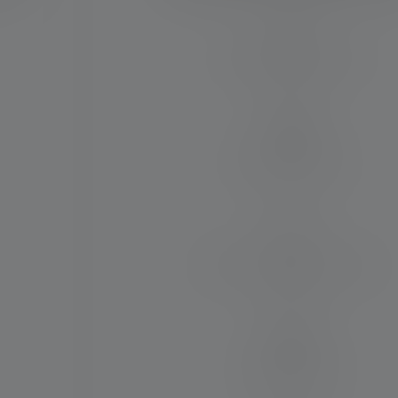
Lichtsterkte (binnen M)
250
Duur (binnen uren)
80
Max. lichtstroom (binnen lm)
2500
Oplaadbaarheid
Ja