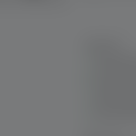
Hoogtepunten:
Extremely powerful,
rendering, neutral 
Intuitive operation
Flex Sealing Techno
dust and water (IP6
Rubber cover and p
to various levels of
Large scope of deli