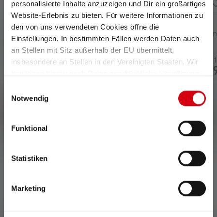
personalisierte Inhalte anzuzeigen und Dir ein großartiges
Website-Erlebnis zu bieten. Für weitere Informationen zu
den von uns verwendeten Cookies öffne die
Average rating of 4.6 ou
Hoofdlamp H5 Core
Hoofdlamp HF8R Cor
Einstellungen. In bestimmten Fällen werden Daten auch
Edition 2020
Edition 2023
an Stellen mit Sitz außerhalb der EU übermittelt,
Op
Varianten van
€ 
insbesondere an Stellen in den Vereinigten Staaten. Wir
voorr
€ 54,90
€ 11
Op voorraad
aad
benötigen hierzu noch Deine ausdrückliche Einwilligung,
die Du durch „Alle auswählen“ oder „Auswahl bestätigen“
Einwilligungsauswahl
erteilen. Einzelheiten hierzu findest Du in unserer
Notwendig
Datenschutz-Bestimmungen
.
Funktional
Statistiken
0 van 0 beoordelingen
Marketing
Average rating of 0 out of 5 stars
Schrijf een review!