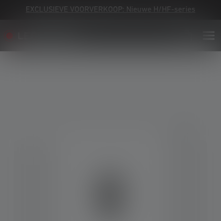
EXCLUSIEVE VOORVERKOOP: Nieuwe H/HF-series
Skip image gallery