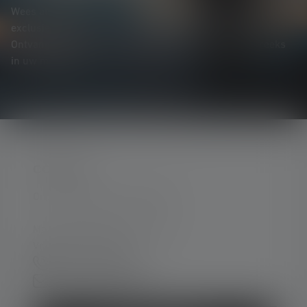
Wees als eerste op de hoogte van nieuwe producten,
exclusieve aanbiedingen en spannende prijsvragen.
Ontvang alles over de wereld van verlichting rechtstreeks
in uw mailbox.
CONTACT
Ondersteuning en counseling:
Ma. t/m do. 08:00 - 16:00 uur
Vr. 08:00 - 13:00 uur
+49 212 5948 0
Contactformulier