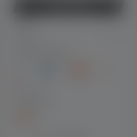
Contract herroepen
DIENST
LEGAAL
BETAALMETHODEN
VERZENDING