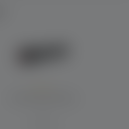
r?
Durchschnittliche Bewertung von 5 von 5 Sternen
Taschenlampe P7R Signature
Leuchtweite (in m)