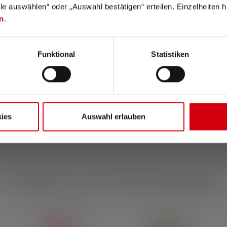
lle auswählen“ oder „Auswahl bestätigen“ erteilen. Einzelheiten h
n
.
genannten Einstellung. Ist keine Einstellung ausdrücklich benannt, so be
nd die Werte zur Leuchtdauer (Stunden/h) auf die niedrigste Einstellung. 
Für den Fall, dass die Lampe mit farbigen LEDs ausgestattet ist, sind die 
Funktional
Statistiken
modi, ist der „Energiesparmodus“ die Grundlage für die Messung.
Wh). Dieser gilt für die im Auslieferungszustand des jeweiligen Artikels en
ufgeladenem Zustand.
tens 75 % recyceltem Aluminium und können in Oberflächenstruktur und 
ies
Auswahl erlauben
 Jahre. Bedingungen unter ledlenser.com/de-de/infos-service/verlaengerte
Features und Technologien