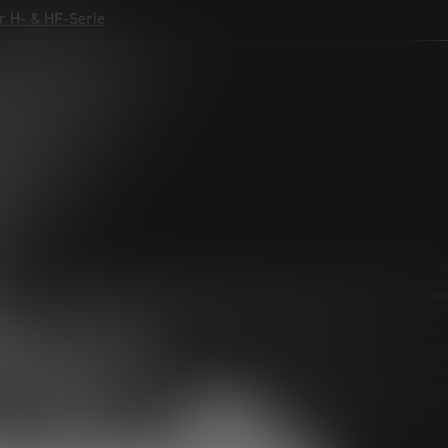
r H- & HF-Serie
r H- & HF-Serie