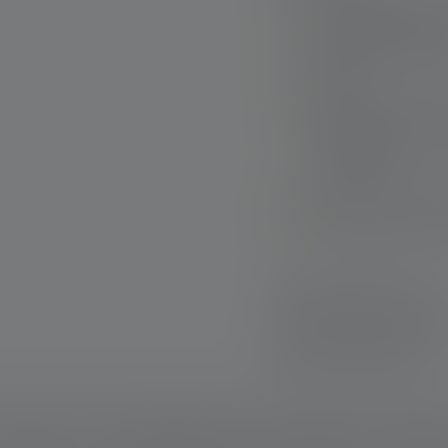
Nachhaltig: Exklusi
recyceltem Alumin
Brillante Lichtqual
System)
Intuitive Kontrolle:
unterschiedliche L
C-Ladeport
Limitiertes 25-Jah
Vorteilspack: Beinh
Schnelle Lieferung
Kostenloser Rückve
Sichere Zahlung