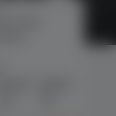
ies
pe P7R 25th
 Edition
rtung von 5 von 5 Sternen
ng
Taschenlampe T²
Stirnlampe H8R
25th Anniversary
25th Anniversary
Edition
Edition
Nr: 503266
Nr: 503264
49,90 €
99,90 €