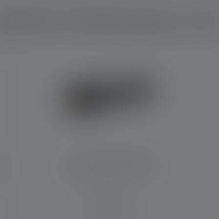
elches Produkt passt zu di
ternen
Taschenlampe P7R Pro
Leuchtweite (in m)