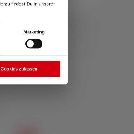
ierzu findest Du in unserer
ziehen sich die Werte zu Lichtstrom (Lumen/lm) und
Eine Boost-Funktion (soweit vorhanden) ist mehrmals
Messwerte mit weißem Licht oder der weißen LED
Marketing
thaltene(n) Batterie(n) bzw. bei Lampen mit Akku für
Farbe variieren.
Cookies zulassen
garantie25.