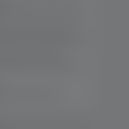
v 25 Jahre Garantie* und Einsatz von 75 %
9
ium
ität mit Fokussierfunktion (Advanced Focus
 Mode Select Ring für Schnellzugriff auf
ichtmodi, die Transportsperre und den USB-
re-Design: Gehäuse in Dark Blue
altet zwei Akkus für die doppelte Laufzeit
rsand innerhalb von 14 Tagen