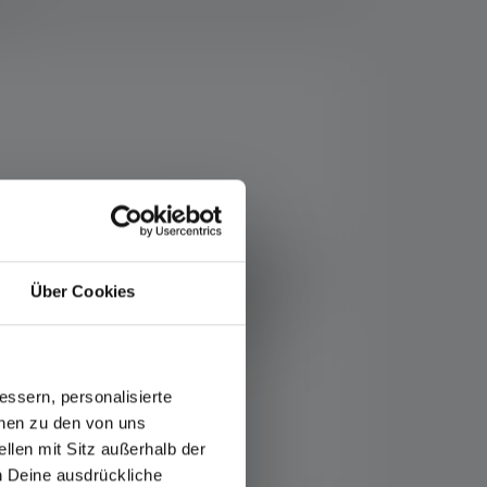
ads
en Markt gekommen – 25 Jahre später haben
ion als LED-Pioniere liefert die P7R der
Über Cookies
iert deinen Bedürfnissen anpassen kannst.
mit dem dir nie das Licht ausgeht. Zur
wissen, wie hochwertig, langlebig und
ssern, personalisierte
onen zu den von uns
llen mit Sitz außerhalb der
ch Deine ausdrückliche