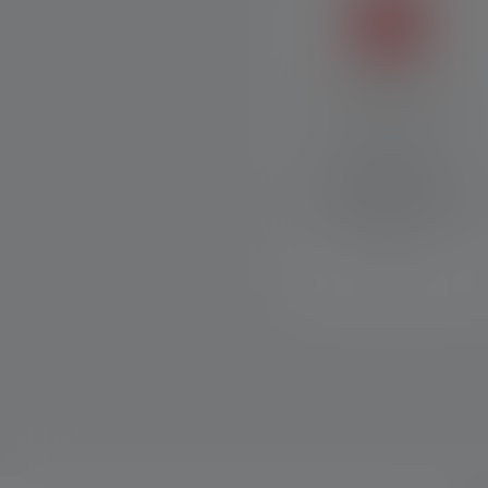
Intuitive Bedienung
Mode Select Ring für
Schnellzugriff auf
unterschiedliche Lichtmodi,
Transportsperre und USB-
C-Ladeport