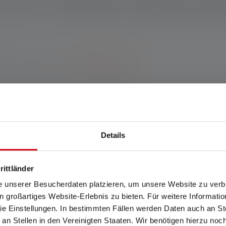
schreibung
Technische Daten
Lieferumfang
Downlo
ntie bei Registrierung.
*Zu den Bedingungen.
rste Taschenlampe von Ledlenser, die Photonenpumpe V8, auf d
aufgelegt: die Taschenlampe P7R. Ganz im Zeichen unserer Tradit
Details
qualität und Fokussierfunktion, mit der du das Licht unkompliz
ätzliche Akku machen die Taschenlampe zum perfekten Begleiter, 
hichte schenken wir dir exklusiv 25 Jahre Garantie* – denn wir 
rittländer
e unserer Besucherdaten platzieren, um unsere Website zu verbe
in großartiges Website-Erlebnis zu bieten. Für weitere Informati
schland www.ledlenser.com
e Einstellungen. In bestimmten Fällen werden Daten auch an Ste
 an Stellen in den Vereinigten Staaten. Wir benötigen hierzu no