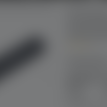
25th Anniversary Ser
Taschenlam
Anniversary
5
Durchschnittliche Bewe
Produktausführu
Taschenlampe P7R
25th Anniversary
Edition
Nr: 503265
119,00 €