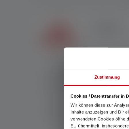
Be
25 JAHRE
Erhalte 25 Jahre Gara
Nr:
503265
Kurz nach der Jahrtausendwende ist die e
wir eins unserer beliebtesten Produkte neu 
Zustimmung
neuesten Generation eine überragende Licht
Die limitierte Farbe Dark Blue und der zus
Feier unserer traditionsreichen Firmengesc
zuverlässig Produkte von Ledlenser sind.
Cookies / Datentransfer in D
Wir können diese zur Analys
Hersteller:
Ledlenser GmbH & Co. KG
Inhalte anzuzeigen und Dir e
Kronenstraße 5-7 | 42699 Solingen | Deut
verwendeten Cookies öffne di
EU übermittelt, insbesondere
WEEE-Reg-Nr.: DE 20612570