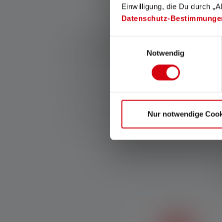
Einwilligung, die Du durch „A
Datenschutz-Bestimmunge
1: Messwerte gemäß ANSI/PLATO FL 1 in der jeweils 
Einwilligungsauswahl
Leuchtweite (Meter/m) auf die hellste Einstellung u
verwendbar, aber jeweils nur kurzzeitig verfügbar. 
Notwendig
angegeben. Besitzt die Lampe verschiedene Energie
2: Rechnerischer Wert der Kapazität in Wattstunden (
den/die hierin enthaltenen Akku(s) in vollständig a
9: Alle Aluminiumkomponenten bestehen aus mindes
Nur notwendige Cook
*: 25 Jahre Garantie nur bei Registrierung, sonst 2