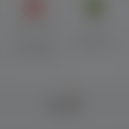
Brillante Lichtqualität
Nachhaltig
Kraftvolle, präzise
Hergestellt mit recycelten
Lichtkegel mit Fokusfunktion
Materialien und mit 7 Jahren
dank unseres legendären
Garantie*
Advanced Focus System
IM DETAIL