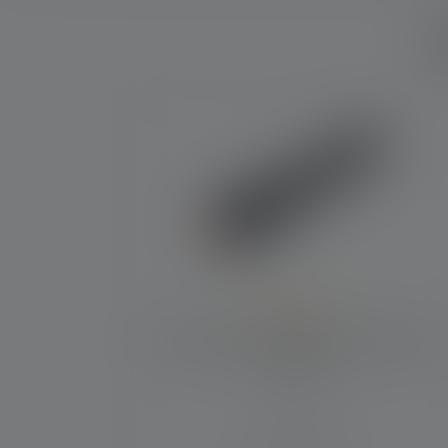
W
Produktgalerie überspringen
Durchschnittliche Bewertung von 5 von 5 S
Taschenlampe P7R 25th Anniversary
Edition