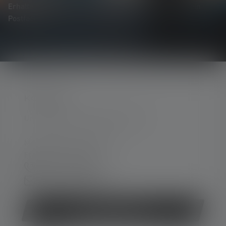
Erhalte alles rund um die Welt des Lichts direkt in dein
Postfach.
KONTAKT
Unterstützung und Beratung unter:
Mo-Do. 08:00 - 16:00 Uhr
Fr. 08:00 - 13:00 Uhr
+49 212 5948 0
Kontaktformular
Vertrag widerrufen