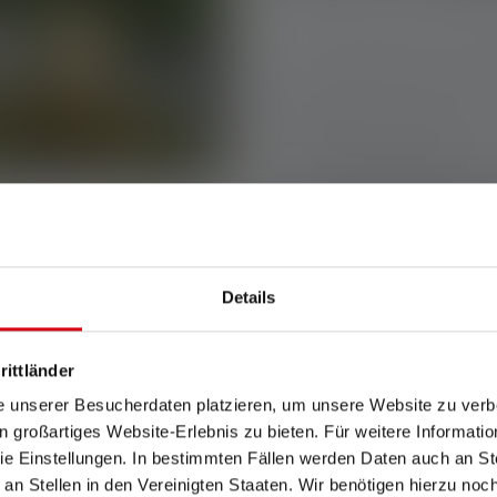
Beim Camping gibt es viele Si
Lampe brauchst, jeweils mit
Beim Kochen im Vorzelt
brauc
den Tisch und den Kocher gut
Für den nächtlichen Gang
zur
nicht über Kabel, Schläuche o
die Hände freihaben sowie ein
Dir beleuchtet.
Details
Im Zelt, am Auto
oder für de
Du eine helle Lampe mit dire
rittländer
e unserer Besucherdaten platzieren, um unsere Website zu verbe
in großartiges Website-Erlebnis zu bieten. Für weitere Informati
e Einstellungen. In bestimmten Fällen werden Daten auch an Ste
 Lampen: Jede mit eigenen
 an Stellen in den Vereinigten Staaten. Wir benötigen hierzu no