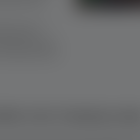
atzlicht, das nachts
eleuchtung im Zelt, im
ht. Sie spenden
ufstellen, aufhängen oder
, Spielen am Tisch oder als
 eine gute Beleuchtung und
aften einer Camping Lam
rauf abgestimmtes Campinglampenmodell. Eine Zeltlampe sollte