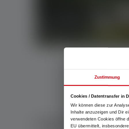
Zustimmung
Cookies / Datentransfer in D
Wir können diese zur Analys
Inhalte anzuzeigen und Dir e
verwendeten Cookies öffne di
Arten von Camping
EU übermittelt, insbesondere