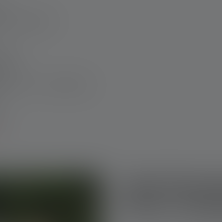
uer
utdoor-Abenteuer
ben?
nvoll?
ampen – Vor- und Nachteile
en
Viele Einsa
Deine Cam