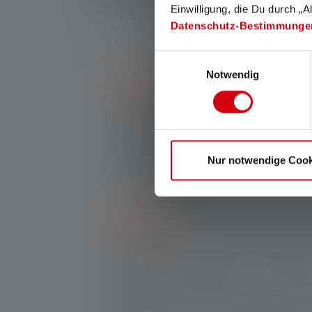
Einwilligung, die Du durch „A
Datenschutz-Bestimmunge
Geeignete Lampen für das Camping sind LED 
Einwilligungsauswahl
Notwendig
Taschenlampen
gehören zur Grundaussta
wie Gaskocher oder Isomatte. Sie sind kom
und liefern dank effizienter LED-Technik 
Helligkeit. Ihre Stärke: Sie bieten sowohl 
als auch fokussiertes Licht für die Ferne.
Nur notwendige Cook
sicher den Weg zur Toilette, leuchtest un
mit den Kindern eine aufregende Nachtw
Stirnlampen
punkten immer dann, wenn D
sitzen stabil am Kopf und leuchten genau
Das ist ideal beim Holzsammeln, Kochen
Gepäck nach etwas suchst. Auch beim Les
gute Figur, vor allem dann, wenn der Akk
Liegen nicht am Hinterkopf stört. Viele St