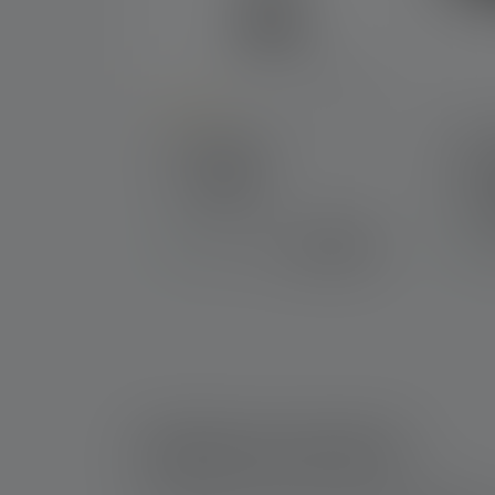
Durchschnittliche Bewertung von 4 von 5 S
Laterne ML6
Stir
Sign
Farben
Farb
89,90 €
Sofort verfügbar
Sofo
Inhaltsverzeichnis