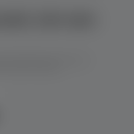
il, Zelt oder
 mit LED, aufladbare Lampen mit Akku und
ren Features sie mitbringen.