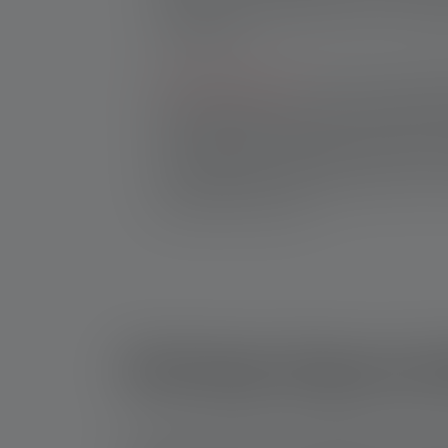
dimmen, manche haben auch ein rotes Zus
weniger stört.
LED-Campinglaternen
sind für die Grundb
Wohnmobil oder unter dem Vorzelt gemac
gleichmäßiges Rundumlicht, lassen sich a
auch magnetisch befestigen. Beim Kochen
Lichtquelle unterm Vorzelt sorgen sie für
gemütliche Stimmung.
Wichtige Eigensch
Für jeden Zweck beim Camping gibt es ein da