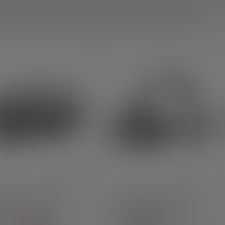
t Du eine Taschenlampe mit hoher Leuchtkraft. Deshalb gilt es 
egen, welche Kriterien Dein Wunschmodell erfüllen muss.
ternen
nlampe HF6R Core
Stirnlampe HF8R
ion 2023
Signature Edition 2023