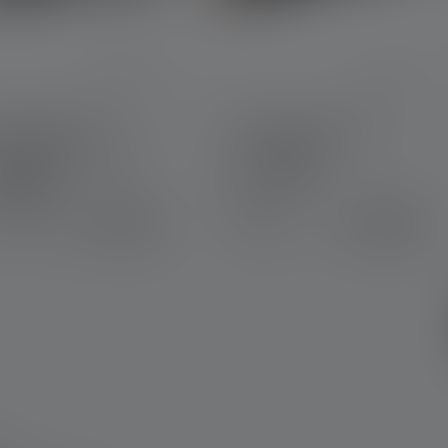
ternen
nlampe HF6R
Taschenlampe P7R
ature Edition 2023
Farben
en
Sofort
79,90 €
119,00 €
rt verfügbar
verfügbar