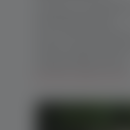
Entdecke Lampen für Deine Campingabente
Campinglampen: praktische Begleiter für O
Welche Campinglampe ist die beste?
Wie viel Lumen sollte eine Campinglampe ha
Warum ist auch rotes Licht beim Campen sin
Aufladbare vs. batteriebetriebene Campingl
Die besten Campinglampen von Ledlenser
Campinglampen - Häufige Fragen & Antwort
Fazit: Welche Campinglampe soll ich kaufen?