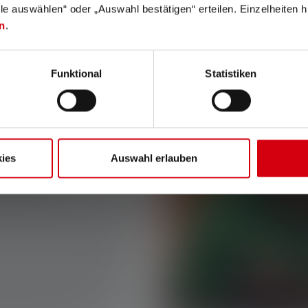
lle auswählen“ oder „Auswahl bestätigen“ erteilen. Einzelheiten h
n
.
Laternen, Stirnlampen und klassische Taschenlampen.
Funktional
Statistiken
ttung fürs Camping, genau
pakt, leicht zu verstauen
lange und zuverlässige
breites Licht im Nahbereich
 Damit findest Du nachts
ies
Auswahl erlauben
ter den Autositz oder machst
anderung.
u beide Hände brauchst. Sie
 dorthin, wo Du hinschaust.
 oder wenn Du im Dunkeln im
en im Zelt machen sie eine
u vorne sitzt und Dich beim
irnlampen lassen sich